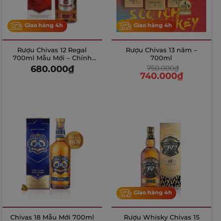
Giao hàng 4h
Giao hàng 4h
Rượu Chivas 12 Regal
Rượu Chivas 13 năm –
700ml Mẫu Mới – Chính
700ml
Hãng
680.000
₫
750.000
₫
740.000
₫
Giao hàng 4h
Chivas 18 Mẫu Mới 700ml
Rượu Whisky Chivas 15