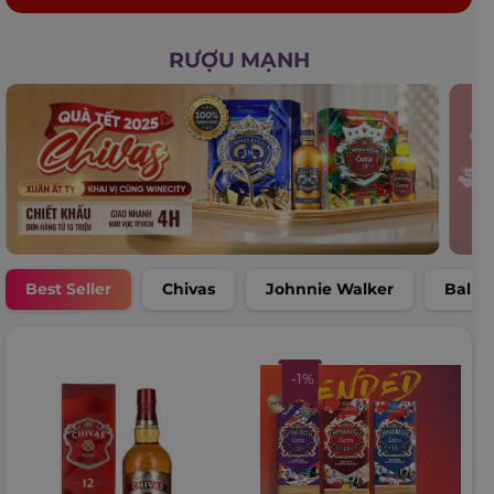
RƯỢU MẠNH
Best Seller
Chivas
Johnnie Walker
Balla
-1%