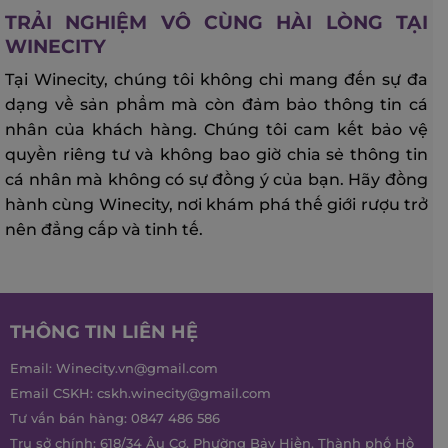
TRẢI NGHIỆM VÔ CÙNG HÀI LÒNG TẠI
WINECITY
Tại Winecity, chúng tôi không chỉ mang đến sự đa
dạng về sản phẩm mà còn đảm bảo thông tin cá
nhân của khách hàng. Chúng tôi cam kết bảo vệ
quyền riêng tư và không bao giờ chia sẻ thông tin
cá nhân mà không có sự đồng ý của bạn. Hãy đồng
hành cùng Winecity, nơi khám phá thế giới rượu trở
nên đẳng cấp và tinh tế.
THÔNG TIN LIÊN HỆ
Email:
Winecity.vn@gmail.com
Email CSKH:
cskh.winecity@gmail.com
Tư vấn bán hàng:
0847 486 586
Trụ sở chính: 618/34 Âu Cơ, Phường Bảy Hiền, Thành phố Hồ