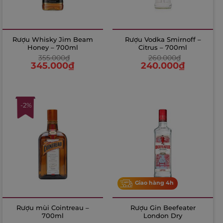
Rượu Whisky Jim Beam
Rượu Vodka Smirnoff –
Honey – 700ml
Citrus – 700ml
355.000
₫
260.000
₫
345.000
₫
240.000
₫
-2%
Giao hàng 4h
Rượu mùi Cointreau –
Rượu Gin Beefeater
700ml
London Dry