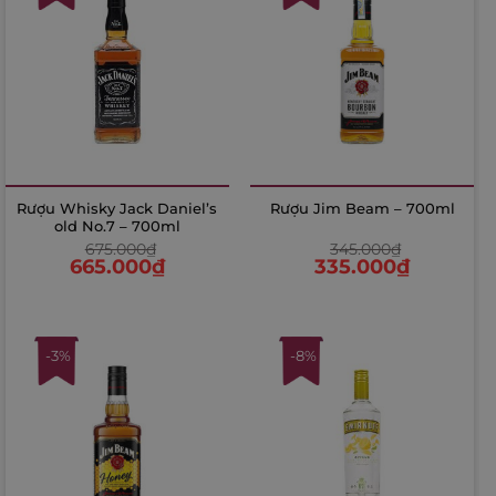
Rượu Whisky Jack Daniel’s
Rượu Jim Beam – 700ml
old No.7 – 700ml
675.000
₫
345.000
₫
665.000
₫
335.000
₫
-3%
-8%