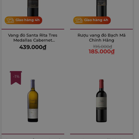
Giao hàng 4h
Giao hàng 4h
Vang đỏ Santa Rita Tres
Rượu vang đỏ Bạch Mã
Medallas Cabernet
Chính Hãng
Sauvignon
439.000
₫
195.000
₫
185.000
₫
-1%