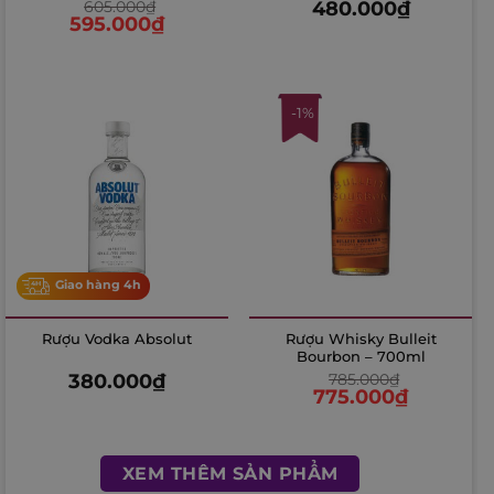
605.000
₫
480.000
₫
595.000
₫
-1%
Giao hàng 4h
Rượu Vodka Absolut
Rượu Whisky Bulleit
Bourbon – 700ml
380.000
₫
785.000
₫
775.000
₫
XEM THÊM SẢN PHẨM