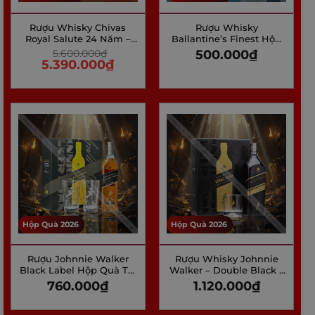
Rượu Whisky Chivas
Rượu Whisky
Royal Salute 24 Năm –
Ballantine’s Finest Hộp
Hộp Quà Tết 2026
quà Tết 2026
5.600.000
₫
500.000
₫
5.390.000
₫
Hộp Quà 2026
Hộp Quà 2026
Rượu Johnnie Walker
Rượu Whisky Johnnie
Black Label Hộp Quà Tết
Walker – Double Black –
2026
Hộp quà tết 2026
760.000
₫
1.120.000
₫