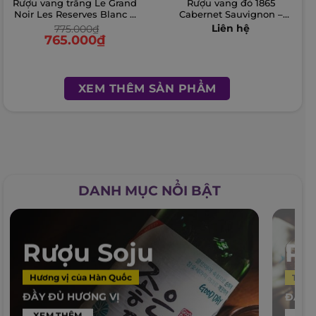
Rượu vang trắng Le Grand
Rượu vang đỏ 1865
Noir Les Reserves Blanc –
Cabernet Sauvignon –
750ml
750ml
775.000
₫
Liên hệ
765.000
₫
XEM THÊM SẢN PHẨM
DANH MỤC NỔI BẬT
Rượu Soju
R
Hương vị của Hàn Quốc
Thức 
ĐẦY ĐỦ HƯƠNG VỊ
ĐẦY 
XEM THÊM
XEM