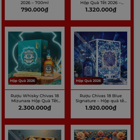
2026 – 700ml
Hộp Quà Tết 2026 –
700ml
790.000
₫
1.320.000
₫
Hộp Quà 2026
Hộp Quà 2026
Rượu Whisky Chivas 18
Rượu Chivas 18 Blue
Mizunara Hộp Quà Tết
Signature – Hộp quà tết
2026
2026
2.300.000
₫
1.920.000
₫