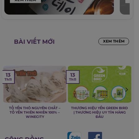
BÀI VIẾT MỚI
XEM THÊM
13
13
Th11
Th11
TỔ YẾN THÔ NGUYÊN CHẤT –
THƯƠNG HIỆU YẾN GREEN BIRD
TỔ YẾN THIÊN NHIÊN 100% –
| THƯƠNG HIỆU UY TÍN HÀNG
WINECITY
ĐẦU