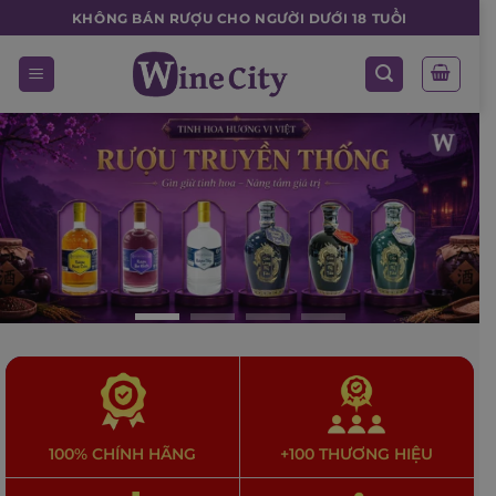
Skip
KHÔNG BÁN RƯỢU CHO NGƯỜI DƯỚI 18 TUỔI
to
content
100% CHÍNH HÃNG
+100 THƯƠNG HIỆU