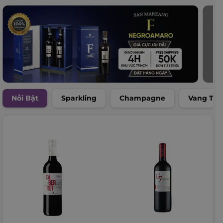
Nổi Bật
Sparkling
Champagne
Vang Trắ