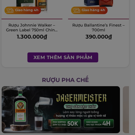
Giao hàng 4h
Giao hàng 4h
Rượu Johnnie Walker –
Rượu Ballantine’s Finest –
Green Label 750ml Chính
700ml
Hãng
1.300.000
₫
390.000
₫
XEM THÊM SẢN PHẨM
RƯỢU PHA CHẾ