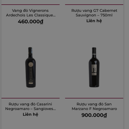
Vang đỏ Vignerons
Rượu vang G7 Cabernet
Ardechois Les Classiques
Sauvignon – 750ml
Cabernet Sauvignon
460.000
₫
Liên hệ
Rượu vang đỏ Casarini
Rượu vang đỏ San
Negroamaro – Sangiovese
Marzano F Negroamaro
– 750ml
Liên hệ
900.000
₫