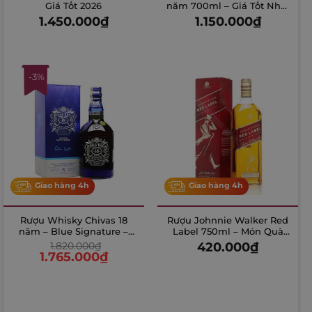
Giá Tốt 2026
năm 700ml – Giá Tốt Nhất
2026
1.450.000
₫
1.150.000
₫
-3%
Giao hàng 4h
Giao hàng 4h
Rượu Whisky Chivas 18
Rượu Johnnie Walker Red
năm – Blue Signature –
Label 750ml – Món Quà
700ml
Tết 2026
1.820.000
₫
420.000
₫
1.765.000
₫