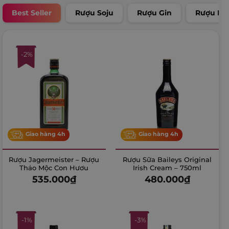
Best Seller
Rượu Soju
Rượu Gin
Rượu R
-2%
Giao hàng 4h
Giao hàng 4h
Rượu Jagermeister – Rượu
Rượu Sữa Baileys Original
Thảo Mộc Con Hươu
Irish Cream – 750ml
535.000
₫
480.000
₫
-1%
-3%