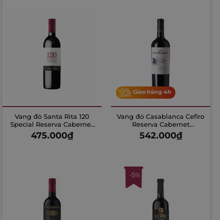
Giao hàng 4h
Vang đỏ Santa Rita 120
Vang đỏ Casablanca Cefiro
Special Reserva Cabernet
Reserva Cabernet
Sauvignon
Sauvignon
475.000
₫
542.000
₫
-5%