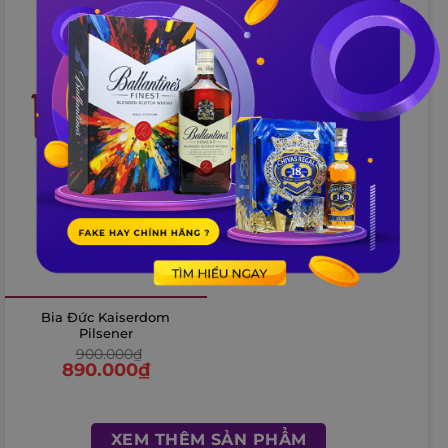
910.000
₫
910.000
₫
890.000
₫
890.000
₫
-1%
Bia Đức Kaiserdom
Pilsener
900.000
₫
890.000
₫
XEM THÊM SẢN PHẨM