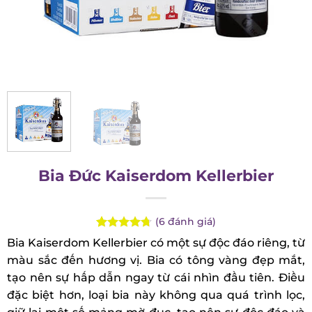
Bia Đức Kaiserdom Kellerbier
(
6
đánh giá)
Rated
6
4.67
Bia Kaiserdom Kellerbier có một sự độc đáo riêng,
out of 5
từ màu sắc đến hương vị. Bia có tông vàng đẹp
based on
customer
mắt, tạo nên sự hấp dẫn ngay từ cái nhìn đầu tiên.
ratings
Điều đặc biệt hơn, loại bia này không qua quá