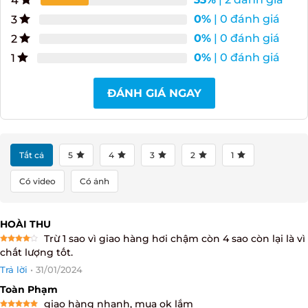
33%
| 2 đánh giá
4
0%
| 0 đánh giá
3
0%
| 0 đánh giá
2
0%
| 0 đánh giá
1
ĐÁNH GIÁ NGAY
Tất cả
5
4
3
2
1
Có video
Có ảnh
HOÀI THU
Trừ 1 sao vì giao hàng hơi chậm còn 4 sao còn lại là
Rated
4
vì chất lượng tốt.
out of 5
Trả lời
•
31/01/2024
Toàn Phạm