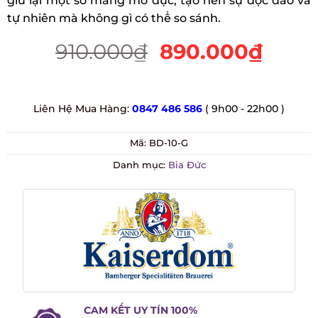
trình lọc, giữ lại một số mảng mờ đục, tạo nên sự
độc đáo và tự nhiên mà không gì có thể so sánh.
910.000
₫
890.000
₫
Liên Hệ Mua Hàng:
0847 486 586
( 9h00 - 22h00 )
Mã:
BD-10-G
Danh mục:
Bia Đức
CAM KẾT UY TÍN 100%