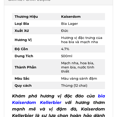
Thương Hiệu
Kaiserdom
Loại Bia
Bia Lager
Xuất Xứ
Đức
Hương vị đặc trưng
Hương Vị
của hoa bia và mạch
nha
Độ Cồn
4.7%
Dung Tích
500ml
Mạch nha, hoa bia,
Thành Phần
men bia, nước tinh
thiết
Màu Sắc
Màu vàng sánh đậm
Quy cách
Thùng (12 chai)
Khám phá hương vị độc đáo của
bia
Kaiserdom Kellerbier
với hương thơm
mạnh mẽ và vị đậm đà, Kaiserdom