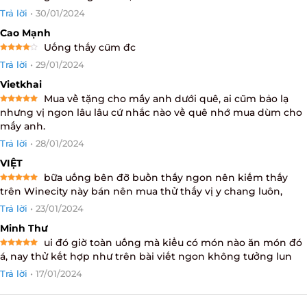
giao hàng nhanh, mua ok lắm
Rated
5
Trả lời
•
30/01/2024
out of 5
Cao Mạnh
Uống thấy cũm đc
Rated
4
Trả lời
•
29/01/2024
out of 5
Vietkhai
Mua về tặng cho mấy anh dưới quê, ai cũm bảo lạ
Rated
5
nhưng vị ngon lâu lâu cứ nhắc nào về quê nhớ mua dùm
out of 5
cho mấy anh.
Trả lời
•
28/01/2024
VIỆT
bữa uống bên đỡ buồn thấy ngon nên kiếm thấy
Rated
5
trên Winecity này bán nên mua thử thấy vị y chang luôn,
out of 5
Trả lời
•
23/01/2024
Minh Thư
ui đó giờ toàn uống mà kiểu có món nào ăn món
Rated
5
đó á, nay thử kết hợp như trên bài viết ngon không tưởng
out of 5
lun
Trả lời
•
17/01/2024