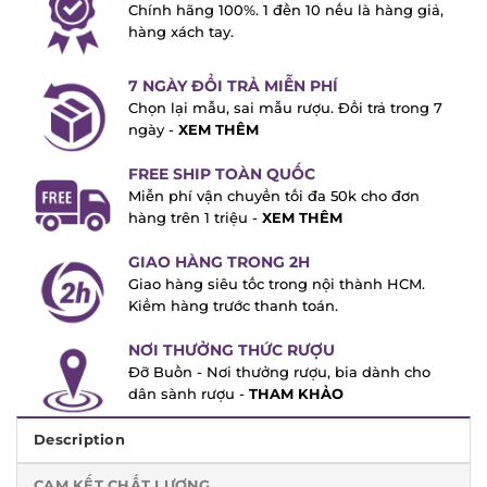
Chính hãng 100%. 1 đền 10 nếu là hàng
giả, hàng xách tay.
7 NGÀY ĐỔI TRẢ MIỄN PHÍ
Chọn lại mẫu, sai mẫu rượu. Đổi trả trong
7 ngày -
XEM THÊM
FREE SHIP TOÀN QUỐC
Miễn phí vận chuyển tối đa 50k cho đơn
hàng trên 1 triệu -
XEM THÊM
GIAO HÀNG TRONG 2H
Giao hàng siêu tốc trong nội thành HCM.
Kiểm hàng trước thanh toán.
NƠI THƯỞNG THỨC RƯỢU
Đỡ Buồn - Nơi thưởng rượu, bia dành cho
dân sành rượu -
THAM KHẢO
Description
CAM KẾT CHẤT LƯỢNG