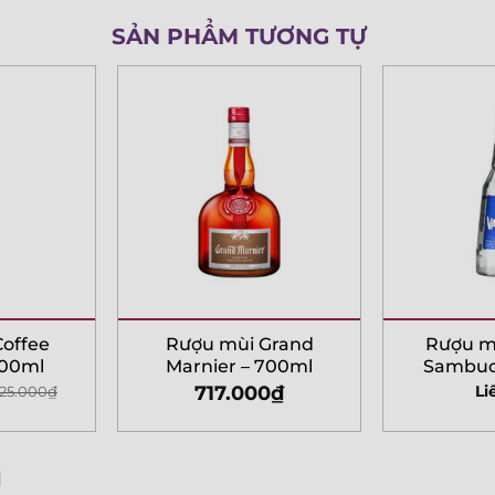
SẢN PHẨM TƯƠNG TỰ
offee
Rượu mùi Grand
Rượu mù
700ml
Marnier – 700ml
Sambuc
717.000
₫
Li
25.000
₫
l