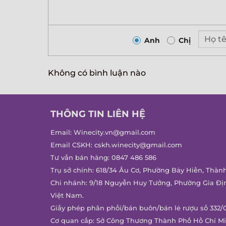
Anh
Chị
Không có bình luận nào
THÔNG TIN LIÊN HỆ
Email:
Winecity.vn@gmail.com
Email CSKH:
cskh.winecity@gmail.com
Tư vấn bán hàng:
0847 486 586
Trụ sở chính: 618/34 Âu Cơ, Phường Bảy Hiền, Thàn
Chi nhánh: 9/18 Nguyễn Huy Tưởng, Phường Gia Đị
Việt Nam.
Giấy phép phân phối/bán buôn/bán lẻ rượu số 332/
Cơ quan cấp: Sở Công Thương Thành Phố Hồ Chí M