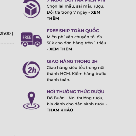
7 NGÀY ĐỔI TRẢ MIỄN PHÍ
Chọn lại mẫu, sai mẫu rượu.
Đổi trả trong 7 ngày -
XEM
THÊM
FREE SHIP TOÀN QUỐC
22h00 )
Miễn phí vận chuyển tối đa
50k cho đơn hàng trên 1 triệu
-
XEM THÊM
GIAO HÀNG TRONG 2H
Giao hàng siêu tốc trong nội
thành HCM. Kiểm hàng trước
thanh toán.
NƠI THƯỞNG THỨC RƯỢU
Đỡ Buồn - Nơi thưởng rượu,
bia dành cho dân sành rượu -
THAM KHẢO