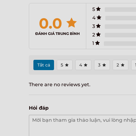
5
0.0
4
3
ĐÁNH GIÁ TRUNG BÌNH
2
1
Tất cả
5
4
3
2
There are no reviews yet.
Hỏi đáp