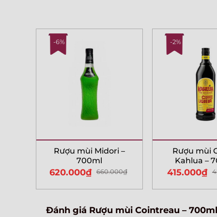
-6%
-2%
Rượu mùi Midori –
Rượu mùi C
700ml
Kahlua – 
620.000
₫
415.000
₫
660.000
₫
4
Đánh giá Rượu mùi Cointreau – 700m