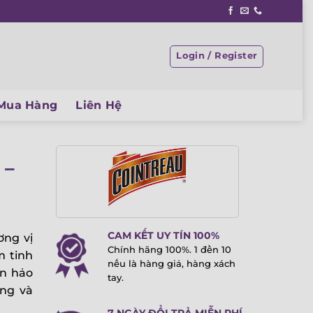
Login / Register
Mua Hàng
Liên Hệ
 –
CAM KẾT UY TÍN 100%
ơng vị
Chính hãng 100%. 1 đền 10
m tinh
nếu là hàng giả, hàng xách
àn hảo
tay.
ợng và