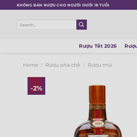
Skip
KHÔNG BÁN RƯỢU CHO NGƯỜI DƯỚI 18 TUỔI
to
content
Search
for:
Rượu Tết 2026
Rượu
Home
/
Rượu pha chế
/
Rượu mùi
-2%