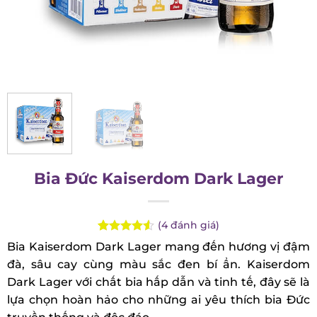
Bia Đức Kaiserdom Dark Lager
(
4
đánh giá)
Rated
4
Bia Kaiserdom Dark Lager mang đến hương vị
4.50
out
đậm đà, sâu cay cùng màu sắc đen bí ẩn.
of 5
based on
Kaiserdom Dark Lager với chất bia hấp dẫn và
customer
tinh tế, đây sẽ là lựa chọn hoàn hảo cho những ai
ratings