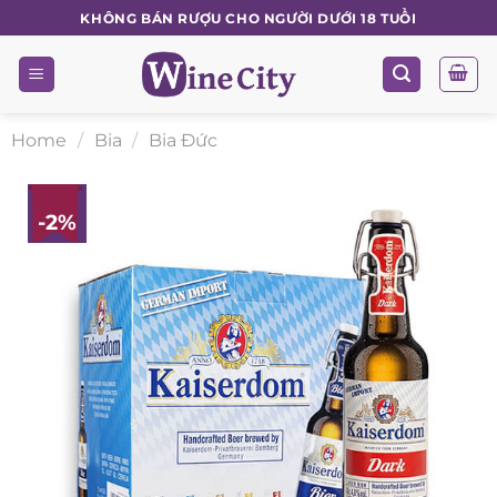
Skip
KHÔNG BÁN RƯỢU CHO NGƯỜI DƯỚI 18 TUỔI
to
content
Home
/
Bia
/
Bia Đức
-2%