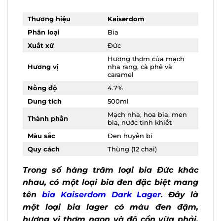
Thương hiệu
Kaiserdom
Phân loại
Bia
Xuất xứ
Đức
Hương thơm của mạch
Hương vị
nha rang, cà phê và
caramel
Nồng độ
4.7%
Dung tích
500ml
Mạch nha, hoa bia, men
Thành phần
bia, nước tinh khiết
Màu sắc
Đen huyền bí
Quy cách
Thùng (12 chai)
Trong số hàng trăm loại bia Đức khác
nhau, có một loại bia đen đặc biệt
mang tên
bia Kaiserdom Dark Lager
.
Đây là một loại bia lager có màu đen
đậm, hương vị thơm ngon và độ cồn