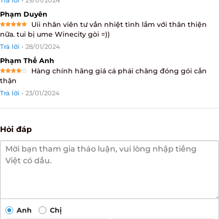
Phạm Duyên
Uii nhân viên tư vấn nhiệt tình lắm với thân thiện
Rated
5
nữa. tui bị ume Winecity gòi =))
out of 5
Trả lời
•
28/01/2024
Phạm Thế Anh
Hàng chính hãng giá cả phải chăng đóng gói cẩn
Rated
4
thận
out of 5
Trả lời
•
23/01/2024
Hỏi đáp
Anh
Chị