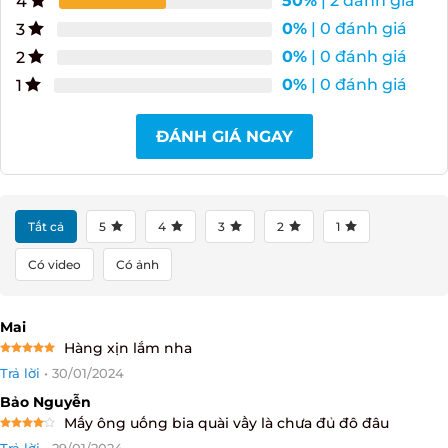
0%
| 0 đánh giá
3
0%
| 0 đánh giá
2
0%
| 0 đánh giá
1
ĐÁNH GIÁ NGAY
Tất cả
5
4
3
2
1
Có video
Có ảnh
Mai
Hàng xịn lắm nha
Rated
5
Trả lời
•
30/01/2024
out of 5
Bảo Nguyễn
Mấy ông uống bia quài vầy là chưa đủ đô đâu
Rated
4
Trả lời
•
29/01/2024
out of 5