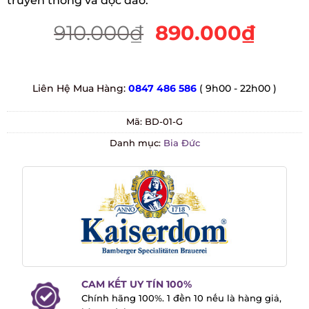
yêu thích bia Đức truyền thống và độc đáo.
910.000
₫
890.000
₫
Liên Hệ Mua Hàng:
0847 486 586
( 9h00 - 22h00 )
Mã:
BD-01-G
Danh mục:
Bia Đức
CAM KẾT UY TÍN 100%
Chính hãng 100%. 1 đền 10 nếu là hàng
giả, hàng xách tay.