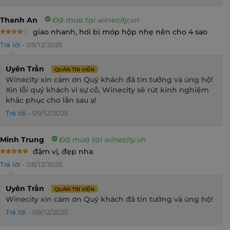
Thanh An
Đã mua tại winecity.vn
giao nhanh, hơi bị móp hộp nhẹ nên cho 4 sao
Rated
4
Trả lời
•
09/12/2025
out of 5
Uyên Trần
QUẢN TRỊ VIÊN
Winecity xin cảm ơn Quý khách đã tin tưởng và ủng hộ!
Xin lỗi quý khách vì sự cố, Winecity sẽ rút kinh nghiệm
khắc phục cho lần sau ạ!
Trả lời
•
09/12/2025
Minh Trung
Đã mua tại winecity.vn
đậm vị, đẹp nha
Rated
5
Trả lời
•
08/12/2025
out of 5
Uyên Trần
QUẢN TRỊ VIÊN
Winecity xin cảm ơn Quý khách đã tin tưởng và ủng hộ!
Trả lời
•
08/12/2025