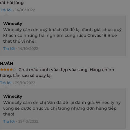
rất hài lòng
Trả lời
•
14/10/2022
Winecity
Winecity cảm ơn quý khách đã để lại đánh giá, chúc quý
khách có những trải nghiệm cũng rượu Chivas 18 Blue
thật thú vị nhé!
Trả lời
•
14/10/2022
H.VÂN
Chai màu xanh vừa đẹp vừa sang. Hàng chính
Rated
4
hãng. Lần sau sẽ quay lại
out of 5
Trả lời
•
29/10/2022
Winecity
Winecity cảm ơn chị Vân đã để lại đánh giá, Winecity hy
vọng sẽ được phục vụ chị trong những đơn hàng tiếp
theo!
Trả lời
•
29/10/2022