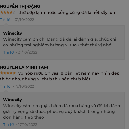
NGUYỄN THỊ ĐẶNG
thử uớp lạnh hoặc uống cùng đá là hết sẩy lun
Rated
4
Trả lời
•
31/10/2022
out of 5
Winecity
Winecity cảm ơn chị Đặng đã để lại đánh giá, chúc chị
có những trải nghiệm hương vị rượu thật thú vị nhé!
Trả lời
•
31/10/2022
NGUYEN LA MINH TAM
vỏ hộp rượu Chivas 18 bản Tết năm nay nhìn đẹp
Rated
5
thiệc nha, nhưng vị chưa thử nên chưa biết
out of 5
Trả lời
•
17/10/2022
Winecity
Winecity cảm ơn quý khách đã mua hàng và để lại đánh
giá, hy vọng sẽ được phục vụ quý khách trong những
đơn hàng tiếp theo1
Trả lời
•
17/10/2022