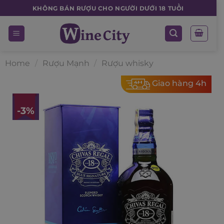
Skip
KHÔNG BÁN RƯỢU CHO NGƯỜI DƯỚI 18 TUỔI
to
content
Home
/
Rượu Mạnh
/
Rượu whisky
Giao hàng 4h
-3%