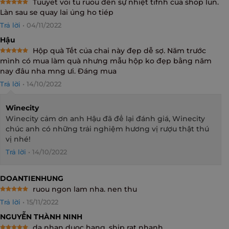
Tuuyet voi tu ruou đến sự nhiệt tifnh của shop lun.
Rated
5
Làn sau se quay lai ủng ho tiép
out of 5
Trả lời
•
04/11/2022
Hậu
Hộp quà Tết của chai này đẹp dễ sợ. Năm trước
Rated
5
mình có mua làm quà nhưng mẫu hộp ko đẹp bằng năm
out of 5
nay đâu nha mng ưi. Đáng mua
Trả lời
•
14/10/2022
Winecity
Winecity cảm ơn anh Hậu đã để lại đánh giá, Winecity
chúc anh có những trải nghiệm hương vị rượu thật thú
vị nhé!
Trả lời
•
14/10/2022
DOANTIENHUNG
ruou ngon lam nha. nen thu
Rated
5
Trả lời
•
15/11/2022
out of 5
NGUYỄN THÀNH NINH
da nhan duoc hang, ship rat nhanh