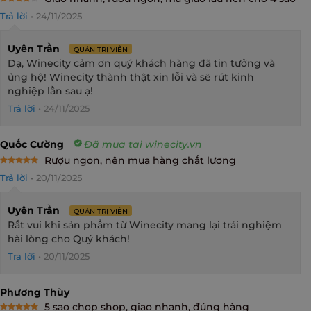
Rated
4
Trả lời
•
24/11/2025
out of 5
Uyên Trần
QUẢN TRỊ VIÊN
Dạ, Winecity cảm ơn quý khách hàng đã tin tưởng và
ủng hộ! Winecity thành thật xin lỗi và sẽ rút kinh
nghiệp lần sau ạ!
Trả lời
•
24/11/2025
Quốc Cường
Đã mua tại winecity.vn
Rượu ngon, nên mua hàng chất lượng
Rated
5
Trả lời
•
20/11/2025
out of 5
Uyên Trần
QUẢN TRỊ VIÊN
Rất vui khi sản phẩm từ Winecity mang lại trải nghiệm
hài lòng cho Quý khách!
Trả lời
•
20/11/2025
Phương Thùy
5 sao chop shop, giao nhanh, đúng hàng