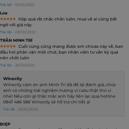
Rated
5
Trả lời
•
10/10/2022
out of 5
Loa
hộp quà rất chắc chắn luôn, mua về ai cũng bất
Rated
5
ngờ với giá này
out of 5
Trả lời
•
08/10/2022
TRẦN MINH TRÍ
Cuối cùng cũng mang được em chivas này về, ban
Rated
5
đầu hơi phân vân một chút, bạn nhân viên tư vấn kỹ quá
out of 5
nên chốt luôn
Trả lời
•
25/10/2022
Winecity
Winecity cảm ơn anh Minh Trí đã để lại đánh giá, chúc
anh có những trải nghiệm hương vị rượu thật thú vị
nhé! Nếu còn gì thắc mắc anh hãy liên lạc qua hotline
0847 486 586 Winecity sẽ hỗ trợ chi tiết ạ!
Trả lời
•
25/10/2022
ĐIẸP