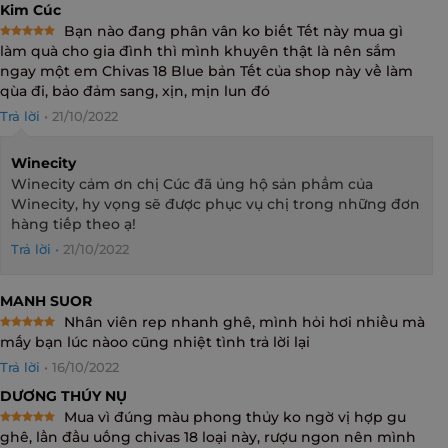
Kim Cúc
Bạn nào đang phân vân ko biết Tết này mua gì
Rated
5
làm quà cho gia đình thì mình khuyên thật là nên sắm
out of 5
ngay một em Chivas 18 Blue bản Tết của shop này về làm
qùa đi, bảo đảm sang, xịn, mịn lun đó
Trả lời
•
21/10/2022
Winecity
Winecity cảm ơn chị Cúc đã ủng hộ sản phẩm của
Winecity, hy vọng sẽ được phục vụ chị trong những đơn
hàng tiếp theo ạ!
Trả lời
•
21/10/2022
MANH SUOR
Nhân viên rep nhanh ghê, mình hỏi hơi nhiều mà
Rated
5
mấy bạn lúc nàoo cũng nhiệt tình trả lời lại
out of 5
Trả lời
•
16/10/2022
DƯƠNG THÚY NỤ
Mua vì đúng màu phong thủy ko ngờ vị hợp gu
Rated
5
ghê, lần đầu uống chivas 18 loại này, rượu ngon nên mình
out of 5