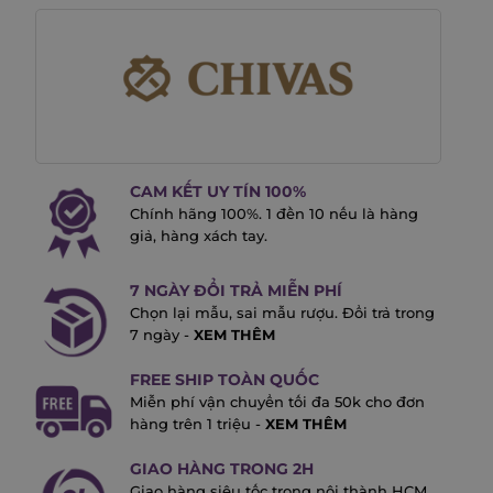
CAM KẾT UY TÍN 100%
Chính hãng 100%. 1 đền 10 nếu là hàng
giả, hàng xách tay.
7 NGÀY ĐỔI TRẢ MIỄN PHÍ
Chọn lại mẫu, sai mẫu rượu. Đổi trả trong
7 ngày -
XEM THÊM
FREE SHIP TOÀN QUỐC
Miễn phí vận chuyển tối đa 50k cho đơn
hàng trên 1 triệu -
XEM THÊM
GIAO HÀNG TRONG 2H
Giao hàng siêu tốc trong nội thành HCM.