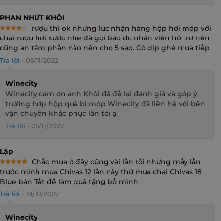
PHAN NHỨT KHÔI
rượu thì ok nhưng lúc nhận hàng hộp hơi móp với
Rated
4
chai rượu hơi xước nhẹ đã gọi báo đc nhân viên hỗ trợ nên
out of 5
cũng an tâm phần nào nên cho 5 sao. Có dịp ghé mua tiếp
Trả lời
•
05/11/2022
Winecity
Winecity cảm ơn anh Khôi đã để lại đánh giá và góp ý,
trường hợp hộp quà bị móp Winecity đã liên hệ với bên
vận chuyển khắc phục lần tới ạ.
Trả lời
•
05/11/2022
Lập
Chắc mua ở đây cũng vài lần rồi nhưng mấy lần
Rated
5
trước mình mua Chivas 12 lần này thử mua chai Chivas 18
out of 5
Blue bản Tết để làm quà tặng bố mình
Trả lời
•
18/10/2022
Winecity