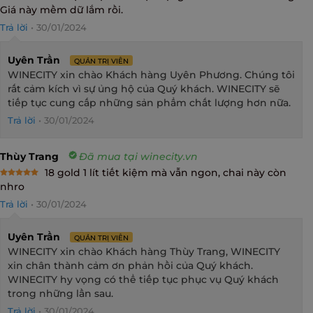
Rated
5
Giá này mềm dữ lắm rồi.
out of 5
Trả lời
•
30/01/2024
Uyên Trần
QUẢN TRỊ VIÊN
WINECITY xin chào Khách hàng Uyên Phương. Chúng tôi
rất cảm kích vì sự ủng hộ của Quý khách. WINECITY sẽ
tiếp tục cung cấp những sản phẩm chất lượng hơn nữa.
Trả lời
•
30/01/2024
Thùy Trang
Đã mua tại winecity.vn
18 gold 1 lít tiết kiệm mà vẫn ngon, chai này còn
Rated
5
nhro
out of 5
Trả lời
•
30/01/2024
Uyên Trần
QUẢN TRỊ VIÊN
WINECITY xin chào Khách hàng Thùy Trang, WINECITY
xin chân thành cảm ơn phản hồi của Quý khách.
WINECITY hy vọng có thể tiếp tục phục vụ Quý khách
trong những lần sau.
Trả lời
•
30/01/2024