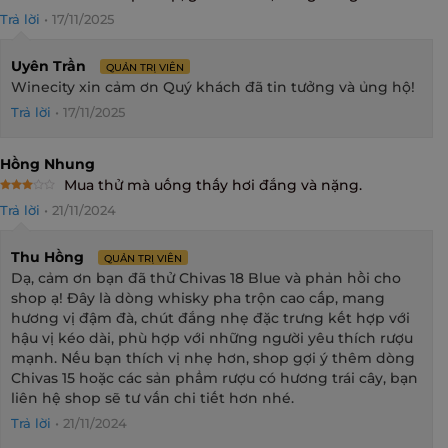
Rated
5
Trả lời
•
17/11/2025
out of 5
Uyên Trần
QUẢN TRỊ VIÊN
Winecity xin cảm ơn Quý khách đã tin tưởng và ủng hộ!
Trả lời
•
17/11/2025
Hồng Nhung
Mua thử mà uống thấy hơi đắng và nặng.
Rated
Trả lời
•
21/11/2024
3
out
of 5
Thu Hồng
QUẢN TRỊ VIÊN
Dạ, cảm ơn bạn đã thử Chivas 18 Blue và phản hồi cho
shop ạ! Đây là dòng whisky pha trộn cao cấp, mang
hương vị đậm đà, chút đắng nhẹ đặc trưng kết hợp với
hậu vị kéo dài, phù hợp với những người yêu thích rượu
mạnh. Nếu bạn thích vị nhẹ hơn, shop gợi ý thêm dòng
Chivas 15 hoặc các sản phẩm rượu có hương trái cây, bạn
liên hệ shop sẽ tư vấn chi tiết hơn nhé.
Trả lời
•
21/11/2024