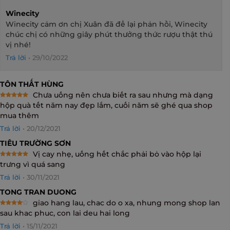
Winecity
Winecity cảm ơn chị Xuân đã để lại phản hồi, Winecity
chúc chị có những giây phút thưởng thức rượu thật thú
vị nhé!
Trả lời
•
29/10/2022
TÔN THẤT HÙNG
Chưa uống nên chưa biết ra sau nhưng mà dạng
Rated
5
hộp quà tết năm nay đẹp lắm, cuối năm sẽ ghé qua shop
out of 5
mua thêm
Trả lời
•
20/12/2021
TIÊU TRƯỜNG SƠN
Vị cay nhẹ, uống hết chắc phải bỏ vào hộp lại
Rated
5
trưng vì quá sang
out of 5
Trả lời
•
30/11/2021
TONG TRAN DUONG
giao hang lau, chac do o xa, nhung mong shop lan
Rated
4
sau khac phuc, con lai deu hai long
out of 5
Trả lời
•
15/11/2021