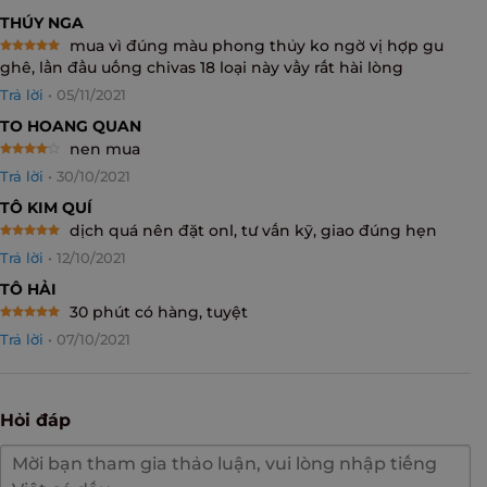
THÚY NGA
mua vì đúng màu phong thủy ko ngờ vị hợp gu
Rated
5
ghê, lần đầu uống chivas 18 loại này vầy rất hài lòng
out of 5
Trả lời
•
05/11/2021
TO HOANG QUAN
nen mua
Rated
4
Trả lời
•
30/10/2021
out of 5
TÔ KIM QUÍ
dịch quá nên đặt onl, tư vấn kỹ, giao đúng hẹn
Rated
5
Trả lời
•
12/10/2021
out of 5
TÔ HẢI
30 phút có hàng, tuyệt
Rated
5
Trả lời
•
07/10/2021
out of 5
Hỏi đáp