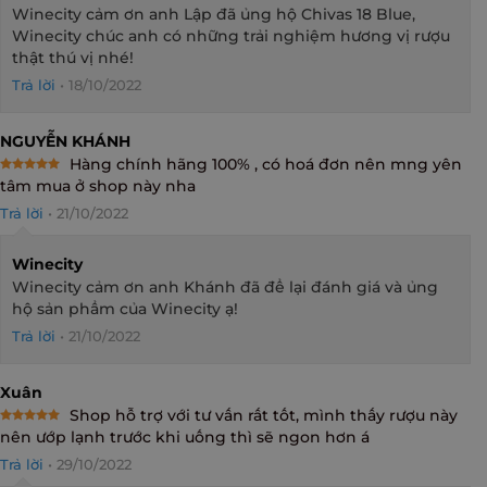
Winecity cảm ơn anh Lập đã ủng hộ Chivas 18 Blue,
Winecity chúc anh có những trải nghiệm hương vị rượu
thật thú vị nhé!
Trả lời
•
18/10/2022
NGUYỄN KHÁNH
Hàng chính hãng 100% , có hoá đơn nên mng yên
Rated
5
tâm mua ở shop này nha
out of 5
Trả lời
•
21/10/2022
Winecity
Winecity cảm ơn anh Khánh đã để lại đánh giá và ủng
hộ sản phẩm của Winecity ạ!
Trả lời
•
21/10/2022
Xuân
Shop hỗ trợ với tư vấn rất tốt, mình thấy rượu này
Rated
5
nên ướp lạnh trước khi uống thì sẽ ngon hơn á
out of 5
Trả lời
•
29/10/2022