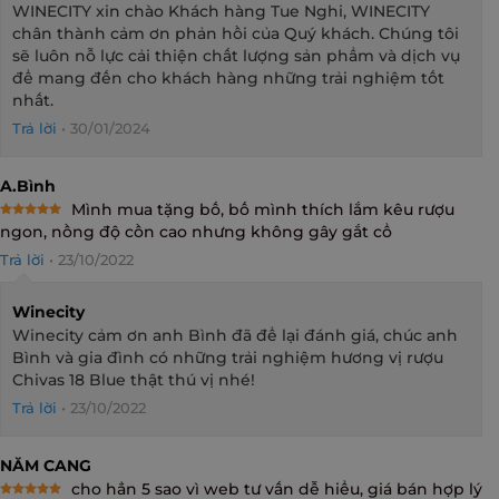
WINECITY xin chào Khách hàng Tue Nghi, WINECITY
chân thành cảm ơn phản hồi của Quý khách. Chúng tôi
sẽ luôn nỗ lực cải thiện chất lượng sản phẩm và dịch vụ
để mang đến cho khách hàng những trải nghiệm tốt
nhất.
Trả lời
•
30/01/2024
A.bình
Mình mua tặng bố, bố mình thích lắm kêu rượu
Rated
5
ngon, nồng độ cồn cao nhưng không gây gắt cổ
out of 5
Trả lời
•
23/10/2022
Winecity
Winecity cảm ơn anh Bình đã để lại đánh giá, chúc anh
Bình và gia đình có những trải nghiệm hương vị rượu
Chivas 18 Blue thật thú vị nhé!
Trả lời
•
23/10/2022
NĂM CANG
cho hẳn 5 sao vì web tư vấn dễ hiểu, giá bán hợp lý