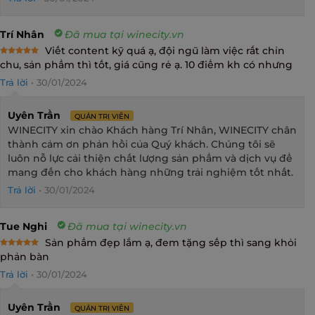
Trí Nhân
Đã mua tại winecity.vn
Viết content kỹ quá ạ, đội ngũ làm việc rất chỉn
Rated
5
chu, sản phẩm thì tốt, giá cũng rẻ ạ. 10 điểm kh có nhưng
out of 5
Trả lời
•
30/01/2024
Uyên Trần
QUẢN TRỊ VIÊN
WINECITY xin chào Khách hàng Trí Nhân, WINECITY chân
thành cảm ơn phản hồi của Quý khách. Chúng tôi sẽ
luôn nỗ lực cải thiện chất lượng sản phẩm và dịch vụ để
mang đến cho khách hàng những trải nghiệm tốt nhất.
Trả lời
•
30/01/2024
Tue Nghi
Đã mua tại winecity.vn
Sản phẩm đẹp lắm ạ, đem tặng sếp thì sang khỏi
Rated
5
phản bàn
out of 5
Trả lời
•
30/01/2024
Uyên Trần
QUẢN TRỊ VIÊN