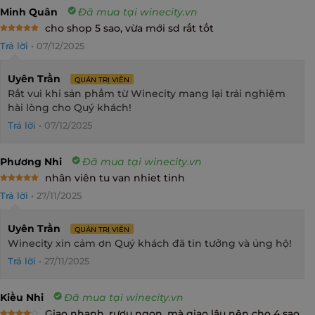
Minh Quân
Đã mua tại winecity.vn
cho shop 5 sao, vừa mới sd rất tốt
Rated
5
Trả lời
•
07/12/2025
out of 5
Uyên Trần
QUẢN TRỊ VIÊN
Rất vui khi sản phẩm từ Winecity mang lại trải nghiệm
hài lòng cho Quý khách!
Trả lời
•
07/12/2025
Phương Nhi
Đã mua tại winecity.vn
nhân viên tu van nhiet tinh
Rated
5
Trả lời
•
27/11/2025
out of 5
Uyên Trần
QUẢN TRỊ VIÊN
Winecity xin cảm ơn Quý khách đã tin tưởng và ủng hộ!
Trả lời
•
27/11/2025
Kiều Nhi
Đã mua tại winecity.vn
Giao nhanh, rượu ngon, mà giao lâu nên cho 4 sao