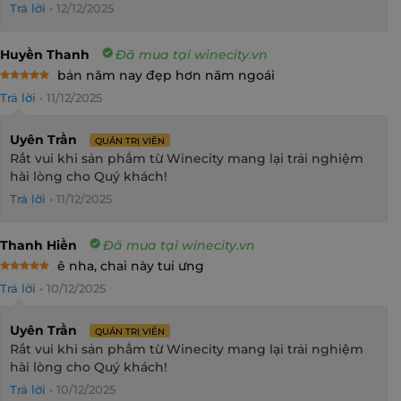
Trả lời
•
12/12/2025
Huyền Thanh
Đã mua tại winecity.vn
bản năm nay đẹp hơn năm ngoái
Rated
5
Trả lời
•
11/12/2025
out of 5
Uyên Trần
QUẢN TRỊ VIÊN
Rất vui khi sản phẩm từ Winecity mang lại trải nghiệm
hài lòng cho Quý khách!
Trả lời
•
11/12/2025
Thanh Hiền
Đã mua tại winecity.vn
ê nha, chai này tui ưng
Rated
5
Trả lời
•
10/12/2025
out of 5
Uyên Trần
QUẢN TRỊ VIÊN
Rất vui khi sản phẩm từ Winecity mang lại trải nghiệm
hài lòng cho Quý khách!
Trả lời
•
10/12/2025