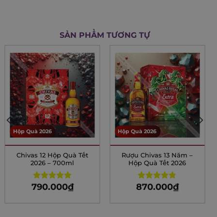
SẢN PHẨM TƯƠNG TỰ
Hộp Quà 2026
Hộp Quà 2026
Chivas 12 Hộp Quà Tết
Rượu Chivas 13 Năm –
2026 – 700ml
Hộp Quà Tết 2026
790.000
₫
870.000
₫
Rated
4.94
Rated
4.75
out of 5
out of 5