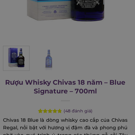
Rượu Whisky Chivas 18 năm – Blue
Signature – 700ml
(
48
đánh giá)
Rated
48
4.77
Chivas 18 Blue là dòng whisky cao cấp của Chivas
out of 5
Regal, nổi bật với hương vị đậm đà và phong phú
based on
customer