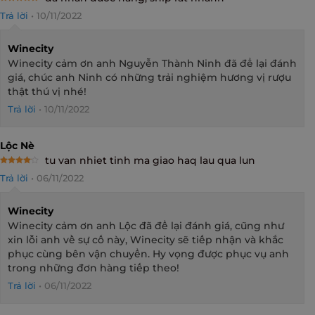
Rated
5
Trả lời
•
10/11/2022
out of 5
Winecity
Winecity cảm ơn anh Nguyễn Thành Ninh đã để lại đánh
giá, chúc anh Ninh có những trải nghiệm hương vị rượu
thật thú vị nhé!
Trả lời
•
10/11/2022
Lộc Nè
tu van nhiet tinh ma giao haq lau qua lun
Rated
4
Trả lời
•
06/11/2022
out of 5
Winecity
Winecity cảm ơn anh Lộc đã để lại đánh giá, cũng như
xin lỗi anh về sự cố này, Winecity sẽ tiếp nhận và khắc
phục cùng bên vận chuyển. Hy vọng được phục vụ anh
trong những đơn hàng tiếp theo!
Trả lời
•
06/11/2022