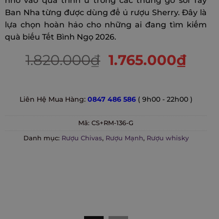
nhờ vào quá trình ủ trong các thùng gỗ sồi Tây
ratings
Ban Nha từng được dùng để ủ rượu Sherry. Đây là
lựa chọn hoàn hảo cho những ai đang tìm kiếm
quà biếu Tết Bình Ngọ 2026.
1.820.000
₫
1.765.000
₫
Liên Hệ Mua Hàng:
0847 486 586
( 9h00 - 22h00 )
Mã:
CS+RM-136-G
Danh mục:
Rượu Chivas
,
Rượu Mạnh
,
Rượu whisky