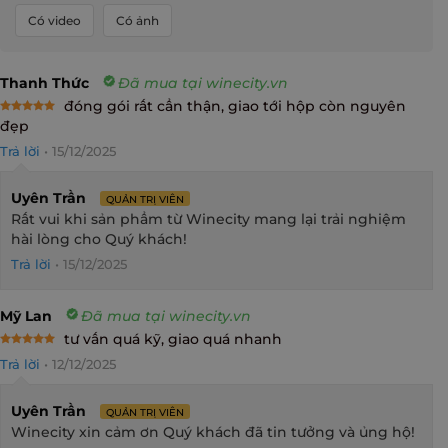
Có video
Có ảnh
Thanh Thức
Đã mua tại winecity.vn
đóng gói rất cẩn thận, giao tới hộp còn nguyên
Rated
5
đẹp
out of 5
Trả lời
•
15/12/2025
Uyên Trần
QUẢN TRỊ VIÊN
Rất vui khi sản phẩm từ Winecity mang lại trải nghiệm
hài lòng cho Quý khách!
Trả lời
•
15/12/2025
Mỹ Lan
Đã mua tại winecity.vn
tư vấn quá kỹ, giao quá nhanh
Rated
5
Trả lời
•
12/12/2025
out of 5
Uyên Trần
QUẢN TRỊ VIÊN
Winecity xin cảm ơn Quý khách đã tin tưởng và ủng hộ!