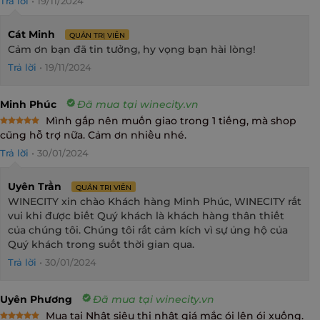
Trả lời
•
19/11/2024
Cát Minh
QUẢN TRỊ VIÊN
Cảm ơn bạn đã tin tưởng, hy vọng bạn hài lòng!
Trả lời
•
19/11/2024
Minh Phúc
Đã mua tại winecity.vn
Mình gấp nên muốn giao trong 1 tiếng, mà shop
Rated
5
cũng hỗ trợ nữa. Cảm ơn nhiều nhé.
out of 5
Trả lời
•
30/01/2024
Uyên Trần
QUẢN TRỊ VIÊN
WINECITY xin chào Khách hàng Minh Phúc, WINECITY rất
vui khi được biết Quý khách là khách hàng thân thiết
của chúng tôi. Chúng tôi rất cảm kích vì sự ủng hộ của
Quý khách trong suốt thời gian qua.
Trả lời
•
30/01/2024
Uyên Phương
Đã mua tại winecity.vn
Mua tại Nhật siêu thị nhật giá mắc ói lên ói xuống.