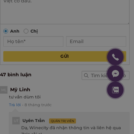
Anh
Chị
GỬI
47 bình luận
Mỹ Linh
ML
tư vấn dùm tôi
Trả lời
•
8 tháng trước
Uyên Trần
UT
QUẢN TRỊ VIÊN
Dạ, Winecity đã nhận thông tin và liên hệ qua