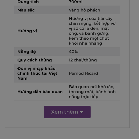
Dung tích
700ml
Màu sắc
Vàng hổ phách
Hương vị của trái cây
chín mọng, kết hợp với
vị sô cô la đen, mật
Hương vị
ong, và bánh gừng,
kèm theo một chút
khói nhẹ nhàng
Nồng độ
40%
Quy cách thùng
12 chai/thùng
Đơn vị nhập khẩu
chính thức tại Việt
Pernod Ricard
Nam
Bảo quản nơi khô ráo,
Hướng dẫn bảo quản
thoáng mát, tránh ánh
nắng trực tiếp
Xem thêm