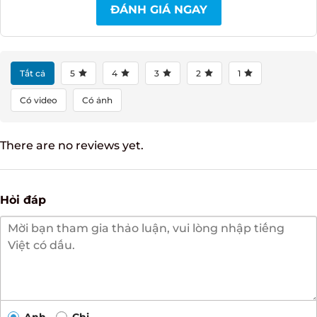
ĐÁNH GIÁ NGAY
Tất cả
5
4
3
2
1
Có video
Có ảnh
There are no reviews yet.
Hỏi đáp
Anh
Chị