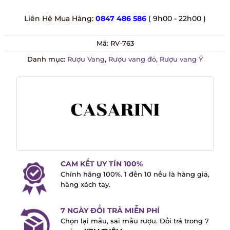
Liên Hệ Mua Hàng:
0847 486 586
( 9h00 - 22h00 )
Mã:
RV-763
Danh mục:
Rượu Vang
,
Rượu vang đỏ
,
Rượu vang Ý
CAM KẾT UY TÍN 100%
Chính hãng 100%. 1 đền 10 nếu là hàng
giả, hàng xách tay.
7 NGÀY ĐỔI TRẢ MIỄN PHÍ
Chọn lại mẫu, sai mẫu rượu. Đổi trả trong
7 ngày -
XEM THÊM