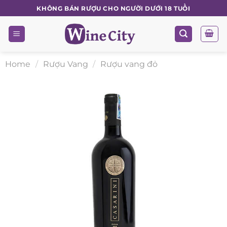
Skip
KHÔNG BÁN RƯỢU CHO NGƯỜI DƯỚI 18 TUỔI
to
content
Home
/
Rượu Vang
/
Rượu vang đỏ