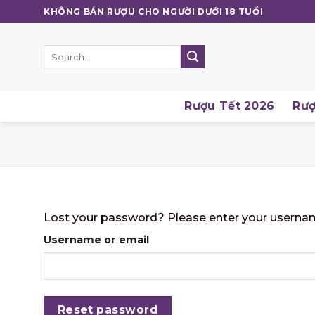
Skip
KHÔNG BÁN RƯỢU CHO NGƯỜI DƯỚI 18 TUỔI
to
content
Search
for:
Rượu Tết 2026
Rượ
Lost your password? Please enter your username 
Username or email
Reset password