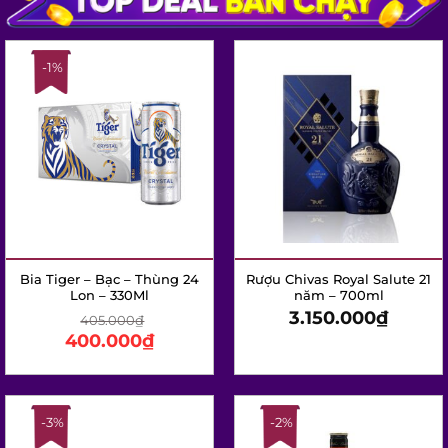
-1%
Bia Tiger – Bạc – Thùng 24
Rượu Chivas Royal Salute
Lon – 330Ml
21 năm – 700ml
3.150.000
₫
405.000
₫
400.000
₫
X
-3%
-2%