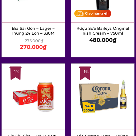
Bia Sài Gòn – Lager –
Rượu Sữa Baileys Original
Thùng 24 Lon – 330Ml
Irish Cream – 750ml
480.000
₫
275.000
₫
270.000
₫
-1%
-1%
Bia Sài Gòn – Đỏ Export –
Bia Corona Extra – Thùng
Thùng 24 Lon – 330Ml
24 Chai – 355Ml
256.000
₫
755.000
₫