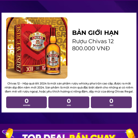
BẢN GIỚI HẠN
Rượu Chivas 12
800.000 VNĐ
Chivas 12 – Hộp quà tết 2024 là một sản phẩm rượu whisky pha trộn cao cấp, được ra mắt
nhân dịp đón năm mới 2024. Sản phẩm là một món quà đặc biệt dành cho những ai có
niềm đam mê với rượu ngoại, hoặc yêu thích hương vị nồng đậm, dậy mùi của dòng
Chivas Regal.
0
0
0
HOURS
MIN
SEC