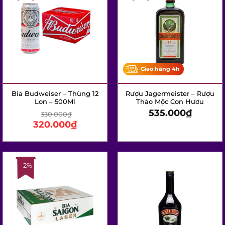
Giao hàng 4h
Bia Budweiser – Thùng 12
Rượu Jagermeister – Rượu
Lon – 500Ml
Thảo Mộc Con Hươu
535.000
₫
330.000
₫
320.000
₫
-2%
Giao hàng 4h