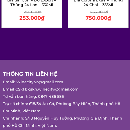
253.000
₫
750.000
₫
THÔNG TIN LIÊN HỆ
Email:
Winecity.vn@gmail.com
Email CSKH:
cskh.winecity@gmail.com
Tư vấn bán hàng:
0847 486 586
Trụ sở chính: 618/34 Âu Cơ, Phường Bảy Hiền, Thành phố Hồ
Chí Minh, Việt Nam.
Chi nhánh: 9/18 Nguyễn Huy Tưởng, Phường Gia Định, Thành
phố Hồ Chí Minh, Việt Nam.
Giấy phép phân phối/bán buôn/bán lẻ rượu số 332/GP-SCT
Cơ quan cấp: Sở Công Thương Thành Phố Hồ Chí Minh