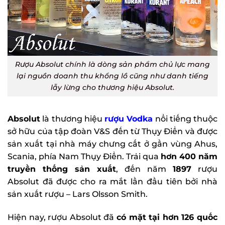
Rượu Absolut chính là dòng sản phẩm chủ lực mang
lại nguồn doanh thu khổng lồ cũng như danh tiếng
lẫy lừng cho thương hiệu Absolut.
Absolut
là thương hiệu
rượu Vodka
nổi tiếng
thuộc sở hữu của tập đoàn V&S đến từ Thụy Điển
và được sản xuất tại nhà máy chưng cất ở gần
vùng Ahus, Scania, phía Nam Thụy Điển. Trải qua
hơn 400 năm truyền thống sản xuất
, đến năm
1897
rượu Absolut đã được cho ra mắt lần đầu
tiên bởi nhà sản xuất rượu – Lars Olsson Smith.
Hiện nay, rượu Absolut đã
có mặt tại hơn 126
quốc gia
trên toàn thế giới. Tại Việt Nam, dòng