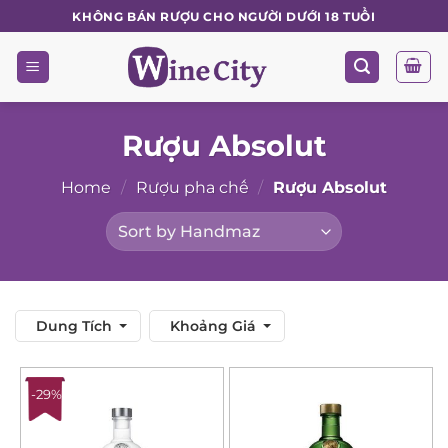
Skip
KHÔNG BÁN RƯỢU CHO NGƯỜI DƯỚI 18 TUỔI
to
content
Rượu Absolut
Home
/
Rượu pha chế
/
Rượu Absolut
Dung Tích
Khoảng Giá
-29%