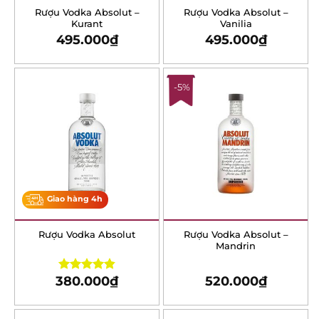
Rượu Vodka Absolut –
Rượu Vodka Absolut –
Kurant
Vanilia
495.000
₫
495.000
₫
-5%
Giao hàng 4h
Rượu Vodka Absolut
Rượu Vodka Absolut –
Mandrin
380.000
₫
520.000
₫
Rated
4.85
out of 5