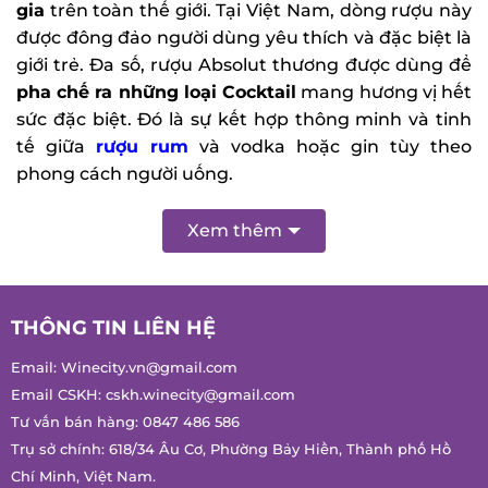
rượu này được đông đảo người dùng yêu thích và
đặc biệt là giới trẻ. Đa số, rượu Absolut thương
được dùng để
pha chế ra những loại Cocktail
mang hương vị hết sức đặc biệt. Đó là sự kết hợp
thông minh và tinh tế giữa
rượu rum
và vodka
hoặc gin tùy theo phong cách người uống.
Xem thêm
THÔNG TIN LIÊN HỆ
Email:
Winecity.vn@gmail.com
Email CSKH:
cskh.winecity@gmail.com
Tư vấn bán hàng:
0847 486 586
Trụ sở chính: 618/34 Âu Cơ, Phường Bảy Hiền, Thành phố Hồ
Chí Minh, Việt Nam.
Chi nhánh: 9/18 Nguyễn Huy Tưởng, Phường Gia Định, Thành