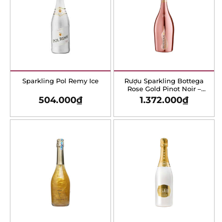
Sparkling Pol Remy Ice
Rượu Sparkling Bottega
Rose Gold Pinot Noir –
750ml
504.000
₫
1.372.000
₫
Rượu Sparkling Fogoso
Rượu Sparkling Luc
Oro Blend – 750ml
Belaire – Rare Luxe