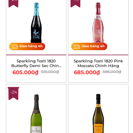
Giao hàng 4h
Giao hàng 4h
Sparkling Tosti 1820
Sparkling Tosti 1820 Pink
Butterfly Demi Sec Chính
Moscato Chính Hãng
Hãng
605.000
₫
615.000
₫
685.000
₫
695.000
₫
-2%
Giao hàng 4h