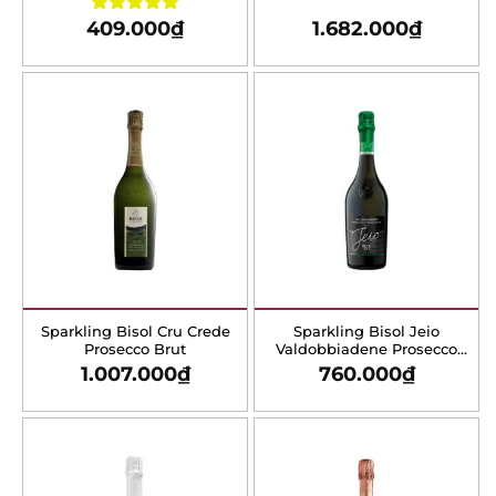
out of 5
Sparkling Bisol Cru Crede
Sparkling Bisol Jeio
Prosecco Brut
Valdobbiadene Prosecco
Superiore
1.007.000
₫
760.000
₫
X