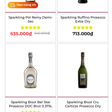
Sparkling Pol Remy
Sparkling Ruffino
Demi-Sec
Prosecco Extra Dry
535.000
₫
545.000
₫
713.000
₫
Rated
4.90
Rated
5.00
out of 5
out of 5
Sparkling Bisol Bel Star
Sparkling Bisol Cru
Prosecco DOC Brut 0.375L
Cartizze Prosecco Dry
409.000
₫
1.682.000
₫
Rated
5.00