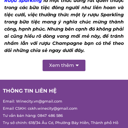
Sparkling trong bữa tiệc mang ý nghĩa chúc
mừng thành công, hạnh phúc. Nhưng bên cạnh
đó không phải ai cũng hiểu rõ dòng vang mới
mẻ này, để tránh nhầm lẫn với rượu
Champagne bạn có thể theo dõi những chia sẻ
ngay dưới đây.
Xem thêm
THÔNG TIN LIÊN HỆ
Email:
Winecity.vn@gmail.com
Email CSKH:
cskh.winecity@gmail.com
Tư vấn bán hàng:
0847 486 586
Trụ sở chính: 618/34 Âu Cơ, Phường Bảy Hiền, Thành phố Hồ
Chí Minh, Việt Nam.
Chi nhánh: 9/18 Nguyễn Huy Tưởng, Phường Gia Định, Thành