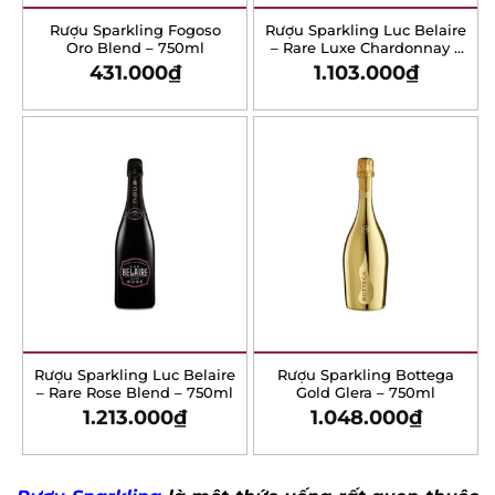
Chardonnay – 750ml
431.000
₫
1.103.000
₫
Rượu Sparkling Luc
Rượu Sparkling Bottega
Belaire – Rare Rose Blend
Gold Glera – 750ml
– 750ml
1.213.000
₫
1.048.000
₫
Rượu Sparkling
là một thức uống rất quen
thuộc trong các bữa tiệc đông người như liên
hoan và tiệc cưới, việc thưởng thức một ly rượu