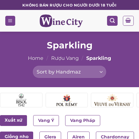
Skip
KHÔNG BÁN RƯỢU CHO NGƯỜI DƯỚI 18 TUỔI
to
content
Sparkling
Home
/
Rượu Vang
/
Sparkling
Xuất xứ
Vang Ý
Vang Pháp
Giống nho
Glera
Aïren
Chardonnay