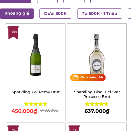
Khoảng giá
Dưới 500K
Từ 500K - 1 Triệu
-3%
Giao hàng 4h
Sparkling Pol Remy Brut
Sparkling Bisol Bel Star
Prosecco Brut
456.000
₫
470.000
₫
637.000
₫
Rated
5.00
Rated
4.88
out of 5
out of 5
-2%
-1%