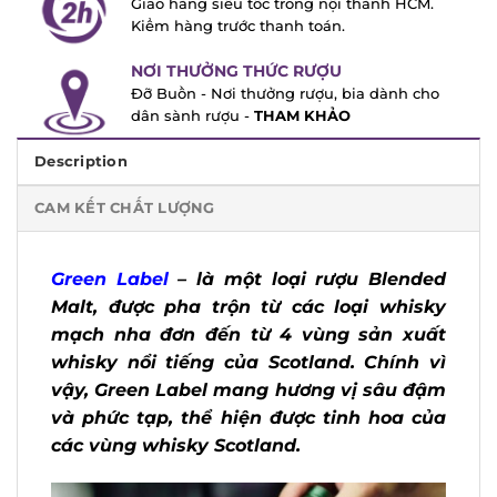
Giao hàng siêu tốc trong nội thành HCM.
Kiểm hàng trước thanh toán.
NƠI THƯỞNG THỨC RƯỢU
Đỡ Buồn - Nơi thưởng rượu, bia dành cho
dân sành rượu -
THAM KHẢO
Description
CAM KẾT CHẤT LƯỢNG
Green Label
– là một loại rượu Blended
Malt, được pha trộn từ các loại whisky
mạch nha đơn đến từ 4 vùng sản xuất
whisky nổi tiếng của Scotland. Chính vì
vậy, Green Label mang hương vị sâu đậm
và phức tạp, thể hiện được tinh hoa của
các vùng whisky Scotland.