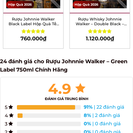
Hộp Quà 2026
Hộp Quà 2026
Rượu Johnnie Walker
Rượu Whisky Johnnie
Black Label Hộp Quà Tết
Walker – Double Black –
2026
Hộp quà tết 2026
760.000
₫
1.120.000
₫
Rated
4.93
Rated
5.00
out of 5
out of 5
24 đánh giá cho
Rượu Johnnie Walker – Green
Label 750ml Chính Hãng
4.9
ĐÁNH GIÁ TRUNG BÌNH
91%
| 22 đánh giá
5
8%
| 2 đánh giá
4
0%
| 0 đánh giá
3
0%
| 0 đánh giá
2