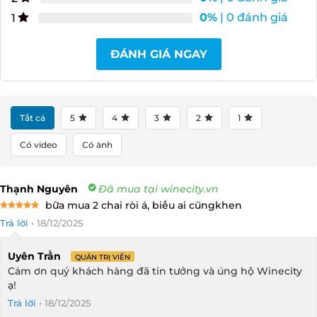
0%
| 0 đánh giá
1
ĐÁNH GIÁ NGAY
Tất cả
5
4
3
2
1
Có video
Có ảnh
Thạnh Nguyên
Đã mua tại winecity.vn
bữa mua 2 chai ròi á, biếu ai cũngkhen
Rated
5
Trả lời
•
18/12/2025
out of 5
Uyên Trần
QUẢN TRỊ VIÊN
Cảm ơn quý khách hàng đã tin tưởng và ủng hộ Winecity
ạ!
Trả lời
•
18/12/2025