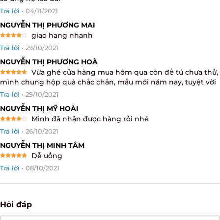
out of 5
Trả lời
•
04/11/2021
NGUYỄN THỊ PHƯƠNG MAI
giao hang nhanh
Rated
4
Trả lời
•
29/10/2021
out of 5
NGUYỄN THỊ PHƯƠNG HOÀ
Vừa ghé cửa hàng mua hôm qua còn để tủ chưa thử,
Rated
5
mình chung hộp quà chắc chắn, mẫu mới năm nay, tuyệt vời
out of 5
Trả lời
•
29/10/2021
NGUYỄN THỊ MỸ HOÀI
Mình đã nhận được hàng rồi nhé
Rated
4
Trả lời
•
26/10/2021
out of 5
NGUYỄN THỊ MINH TÂM
Dễ uống
Rated
5
Trả lời
•
08/10/2021
out of 5
Hỏi đáp