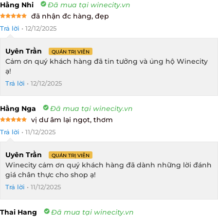
Hằng Nhi
Đã mua tại winecity.vn
đã nhận đc hàng, đẹp
Rated
5
Trả lời
•
12/12/2025
out of 5
Uyên Trần
QUẢN TRỊ VIÊN
Cảm ơn quý khách hàng đã tin tưởng và ủng hộ Winecity
ạ!
Trả lời
•
12/12/2025
Hằng Nga
Đã mua tại winecity.vn
vị dư âm lại ngọt, thơm
Rated
5
Trả lời
•
11/12/2025
out of 5
Uyên Trần
QUẢN TRỊ VIÊN
Winecity cảm ơn quý khách hàng đã dành những lời đánh
giá chân thực cho shop ạ!
Trả lời
•
11/12/2025
Thai Hang
Đã mua tại winecity.vn