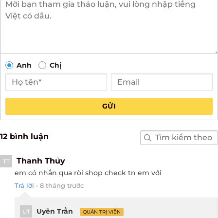
Anh
Chị
GỬI
12 bình luận
Thanh Thủy
TT
em có nhắn qua ròi shop check tn em với
Trả lời
•
8 tháng trước
Uyên Trần
UT
QUẢN TRỊ VIÊN