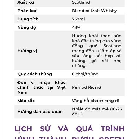
Xuất xứ
Scotland
Phân loại
Blended Malt Whisky
Dung tích
750ml
Nồng độ
43%
Hương khói than bùn
khô đặc trưng của vùng
đồng quê Scotland
Hương vị
mang đến sự ấm áp và
sâu lắng, kết hợp với
hương gỗ sồi nhẹ
nhàng
Quy cách thùng
6 chai/thùng
Đơn vị nhập khẩu
chính thức tại Việt
Pernod Ricard
Nam
Màu sắc
Vàng hổ phách rạng rỡ
Nhiệt độ mát mẻ (10-25
Hướng dẫn bảo quản
độ C)
LỊCH SỬ VÀ QUÁ TRÌNH