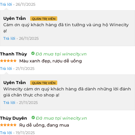
Rated
5
Trả lời
•
26/11/2025
out of 5
Uyên Trần
QUẢN TRỊ VIÊN
Cảm ơn quý khách hàng đã tin tưởng và ủng hộ Winecity
ạ!
Trả lời
•
26/11/2025
Thanh Thùy
Đã mua tại winecity.vn
Màu xanh đẹp, rượu dễ uống
Rated
5
Trả lời
•
21/11/2025
out of 5
Uyên Trần
QUẢN TRỊ VIÊN
Winecity cảm ơn quý khách hàng đã dành những lời đánh
giá chân thực cho shop ạ!
Trả lời
•
21/11/2025
Thùy Duyên
Đã mua tại winecity.vn
Rụ dễ uống, đang mua
Rated
5
Trả lời
•
19/11/2025
out of 5