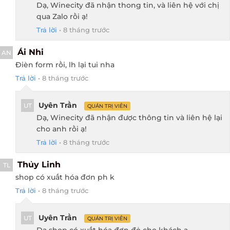
Dạ, Winecity đã nhận thong tin, và liên hệ với chị
qua Zalo rồi ạ!
Trả lời
•
8 tháng trước
Ái Nhi
AN
Đièn form rồi, lh lại tui nha
Trả lời
•
8 tháng trước
Uyên Trần
UT
QUẢN TRỊ VIÊN
Dạ, Winecity đã nhận được thông tin và liên hệ lại
cho anh rồi ạ!
Trả lời
•
8 tháng trước
Thủy Linh
TL
shop có xuất hóa đơn ph k
Trả lời
•
8 tháng trước
Uyên Trần
UT
QUẢN TRỊ VIÊN
Dạ shop có xuất hóa đơn đỏ cho khách ạ