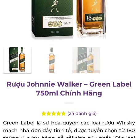
Rượu Johnnie Walker – Green Label
750ml Chính Hãng
(
24
đánh giá)
Rated
24
4.92
Green Label là sự hòa quyện các loại rượu Whisky
out of 5
mạch nha đơn đầy tinh tế, được tuyển chọn từ 180
based on
customer