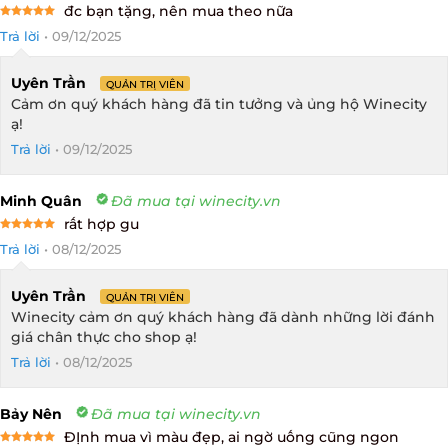
đc bạn tặng, nên mua theo nữa
Rated
5
Trả lời
•
09/12/2025
out of 5
Uyên Trần
QUẢN TRỊ VIÊN
Cảm ơn quý khách hàng đã tin tưởng và ủng hộ Winecity
ạ!
Trả lời
•
09/12/2025
Minh Quân
Đã mua tại winecity.vn
rất hợp gu
Rated
5
Trả lời
•
08/12/2025
out of 5
Uyên Trần
QUẢN TRỊ VIÊN
Winecity cảm ơn quý khách hàng đã dành những lời đánh
giá chân thực cho shop ạ!
Trả lời
•
08/12/2025
Bảy Nên
Đã mua tại winecity.vn
ĐỊnh mua vì màu đẹp, ai ngờ uống cũng ngon