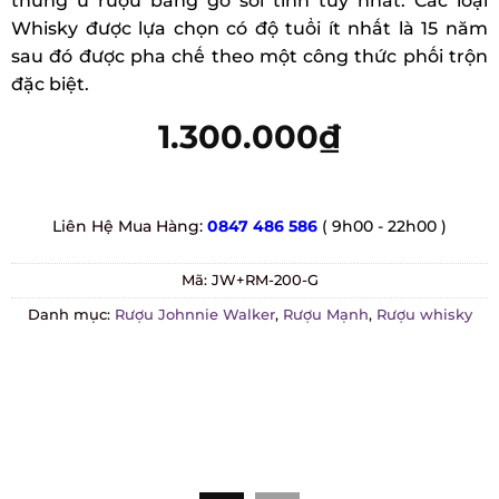
thùng ủ rượu bằng gỗ sồi tinh túy nhất. Các loại
ratings
Whisky được lựa chọn có độ tuổi ít nhất là 15 năm
sau đó được pha chế theo một công thức phối trộn
đặc biệt.
1.300.000
₫
Liên Hệ Mua Hàng:
0847 486 586
( 9h00 - 22h00 )
Mã:
JW+RM-200-G
Danh mục:
Rượu Johnnie Walker
,
Rượu Mạnh
,
Rượu whisky