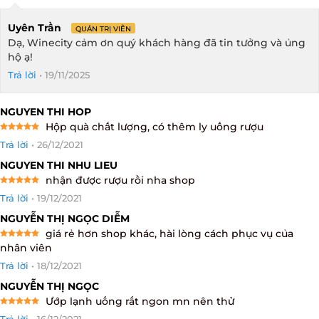
Uyên Trần
QUẢN TRỊ VIÊN
Dạ, Winecity cảm ơn quý khách hàng đã tin tưởng và ủng
hộ ạ!
Trả lời
•
19/11/2025
NGUYEN THI HOP
Hộp quà chất lượng, có thêm ly uống rượu
Rated
5
Trả lời
•
26/12/2021
out of 5
NGUYEN THI NHU LIEU
nhận được rượu rồi nha shop
Rated
5
Trả lời
•
19/12/2021
out of 5
NGUYỄN THỊ NGỌC DIỄM
giá rẻ hơn shop khác, hài lòng cách phục vụ của
Rated
5
nhân viên
out of 5
Trả lời
•
18/12/2021
NGUYỄN THỊ NGỌC
Ướp lạnh uống rất ngon mn nên thử
Rated
5