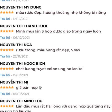
Trả lời
•
16/12/2021
out of 5
NGUYEN THI MY DUNG
màu rượu đẹp, hương thoảng nhẹ không bị nồng
Rated
5
Trả lời
•
12/12/2021
out of 5
NGUYEN THI THANH TUOI
Mình mua lần 3 hộp được giao trong ngày luôn
Rated
5
Trả lời
•
06/12/2021
out of 5
NGUYEN THI NGA
rượu trong, màu vàng rất đẹp, 5 sao
Rated
5
Trả lời
•
22/11/2021
out of 5
NGUYEN THI NGOC BICH
chat luong tuyet voi se ung ho lan toi
Rated
5
Trả lời
•
15/11/2021
out of 5
NGUYỄN THỊ MỊ
giá bán hợp lý
Rated
5
Trả lời
•
05/11/2021
out of 5
NGUYEN THI MINH THU
Lần đầu mua rất hài lòng với dạng hộp quà tặng này,
Rated
5
sẽ ủng hộ lâu dài