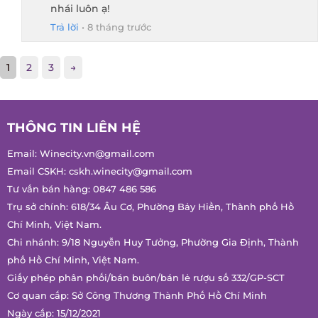
nhái luôn ạ!
Trả lời
•
8 tháng trước
1
2
3
→
THÔNG TIN LIÊN HỆ
Email:
Winecity.vn@gmail.com
Email CSKH:
cskh.winecity@gmail.com
Tư vấn bán hàng:
0847 486 586
Trụ sở chính: 618/34 Âu Cơ, Phường Bảy Hiền, Thành phố Hồ
Chí Minh, Việt Nam.
Chi nhánh: 9/18 Nguyễn Huy Tưởng, Phường Gia Định, Thành
phố Hồ Chí Minh, Việt Nam.
Giấy phép phân phối/bán buôn/bán lẻ rượu số 332/GP-SCT
Cơ quan cấp: Sở Công Thương Thành Phố Hồ Chí Minh
Ngày cấp: 15/12/2021