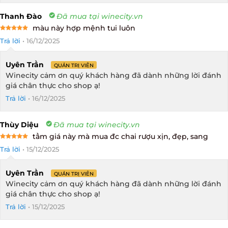
Thanh Đào
Đã mua tại winecity.vn
màu này hợp mệnh tui luôn
Rated
5
Trả lời
•
16/12/2025
out of 5
Uyên Trần
QUẢN TRỊ VIÊN
Winecity cảm ơn quý khách hàng đã dành những lời đánh
giá chân thực cho shop ạ!
Trả lời
•
16/12/2025
Thùy Diệu
Đã mua tại winecity.vn
tầm giá này mà mua đc chai rượu xịn, đẹp, sang
Rated
5
Trả lời
•
15/12/2025
out of 5
Uyên Trần
QUẢN TRỊ VIÊN
Winecity cảm ơn quý khách hàng đã dành những lời đánh
giá chân thực cho shop ạ!
Trả lời
•
15/12/2025