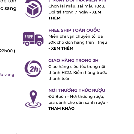
7 NGÀY ĐỔI TRẢ MIỄN PHÍ
để tôn
Chọn lại mẫu, sai mẫu rượu.
c sang
Đổi trả trong 7 ngày -
XEM
THÊM
FREE SHIP TOÀN QUỐC
Miễn phí vận chuyển tối đa
50k cho đơn hàng trên 1 triệu
-
XEM THÊM
22h00 )
GIAO HÀNG TRONG 2H
Giao hàng siêu tốc trong nội
thành HCM. Kiểm hàng trước
u vang
thanh toán.
NƠI THƯỞNG THỨC RƯỢU
Đỡ Buồn - Nơi thưởng rượu,
bia dành cho dân sành rượu -
THAM KHẢO