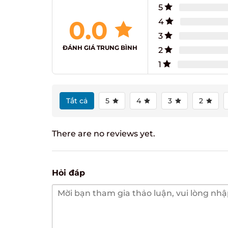
5
0.0
4
3
ĐÁNH GIÁ TRUNG BÌNH
2
1
Tất cả
5
4
3
2
There are no reviews yet.
Hỏi đáp