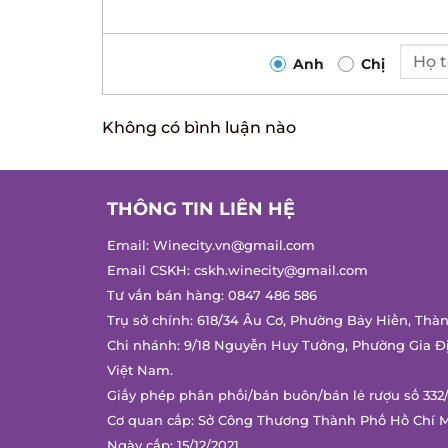
Anh
Chị
Không có bình luận nào
THÔNG TIN LIÊN HỆ
Email:
Winecity.vn@gmail.com
Email CSKH:
cskh.winecity@gmail.com
Tư vấn bán hàng:
0847 486 586
Trụ sở chính: 618/34 Âu Cơ, Phường Bảy Hiền, Thàn
Chi nhánh: 9/18 Nguyễn Huy Tưởng, Phường Gia Đị
Việt Nam.
Giấy phép phân phối/bán buôn/bán lẻ rượu số 332/
Cơ quan cấp: Sở Công Thương Thành Phố Hồ Chí M
Ngày cấp: 15/12/2021