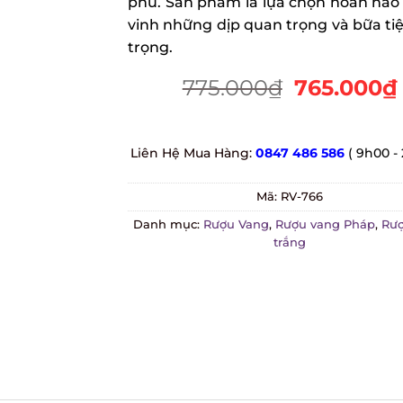
phú. Sản phẩm là lựa chọn hoàn hảo 
vinh những dịp quan trọng và bữa tiệ
trọng.
775.000
₫
765.000
₫
Liên Hệ Mua Hàng:
0847 486 586
( 9h00 - 
Mã:
RV-766
Danh mục:
Rượu Vang
,
Rượu vang Pháp
,
Rượ
trắng