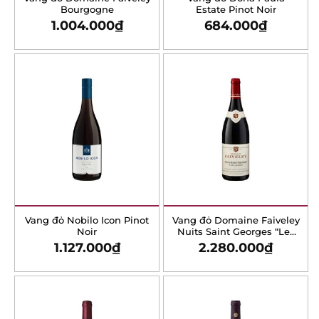
Faiveley Bourgogne
Estate Pinot Noir
1.004.000
₫
684.000
₫
Vang đỏ Nobilo Icon Pinot
Vang đỏ Domaine
Noir
Faiveley Nuits Saint
Georges “Les Lavieres”
1.127.000
₫
2.280.000
₫