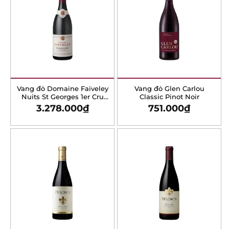
Vang đỏ Domaine
Vang đỏ Glen Carlou
Faiveley Nuits St Georges
Classic Pinot Noir
1er Cru “Les Porets St –
3.278.000
₫
751.000
₫
Georges”