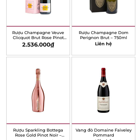
Rượu Champagne Veuve
Rượu Champagne Dom
Clicquot Brut Rose Pinot
Perignon Brut – 750ml
Noir – 750ml
2.536.000
₫
Liên hệ
Rượu Sparkling Bottega
Vang đỏ Domaine
Rose Gold Pinot Noir –
Faiveley Pommard
750ml
1.372.000
₫
Liên hệ