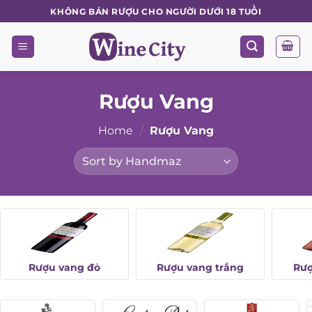
Skip
KHÔNG BÁN RƯỢU CHO NGƯỜI DƯỚI 18 TUỔI
to
content
Rượu Vang
Home
/
Rượu Vang
Rượu vang đỏ
Rượu vang trắng
Rượ