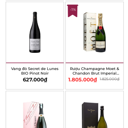
Vang đỏ Secret de Lunes
Rượu Champagne Moet &
BIO Pinot Noir
Chandon Brut Imperial
Pinot Noir – 750ml
627.000
₫
1.805.000
₫
1.825.000
₫