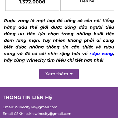
Rượu vang là một loại đồ uống có cồn nổi tiếng
hàng đầu thế giới được đông đảo người tiêu
dùng ưu tiên lựa chọn trong những buổi tiệc
đêm lãng mạn. Tuy nhiên không phải ai cũng
biết được những thông tin cần thiết về rượu
vang và để có cái nhìn rộng hơn về
rượu vang
,
hãy cùng Winecity tìm hiểu chi tiết hơn nhé!
Xem thêm
THÔNG TIN LIÊN HỆ
Email:
Winecity.vn@gmail.com
Email CSKH:
cskh.winecity@gmail.com
Tư vấn bán hàng:
0847 486 586
Trụ sở chính: 618/34 Âu Cơ, Phường Bảy Hiền, Thành phố Hồ
Chí Minh, Việt Nam.