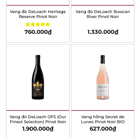
Vang đỏ DeLoach
Vang đỏ DeLoach
Heritage Reserve Pinot
Russian River Pinot Noir
Noir
760.000
₫
1.330.000
₫
Rated
5.00
out of 5
Vang đỏ DeLoach OFS
Vang hồng Secret de
(Our Finest Selection)
Lunes Pinot Noir BIO
Pinot Noir
1.900.000
₫
627.000
₫
X
-1%