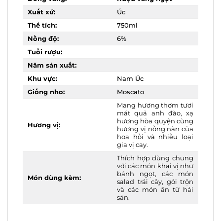
Xuất xứ:
Úc
Thể tích:
750ml
Nồng độ:
6%
Tuổi rượu:
Năm sản xuất:
Khu vực:
Nam Úc
Giống nho:
Moscato
Mang hương thơm
tươi mát quả anh đào,
xạ hương hòa quyện
Hương vị:
cùng hương vị nồng
nàn của hoa hồi và
nhiều loại gia vị cay.
Thích hợp dùng
chung với các món
khai vị như bánh
Món dùng kèm:
ngọt, các món salad
trái cây, gỏi trộn và các
món ăn từ hải sản.