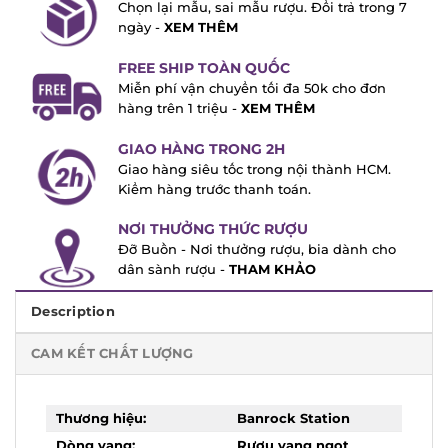
Chọn lại mẫu, sai mẫu rượu. Đổi trả trong
7 ngày -
XEM THÊM
FREE SHIP TOÀN QUỐC
Miễn phí vận chuyển tối đa 50k cho đơn
hàng trên 1 triệu -
XEM THÊM
GIAO HÀNG TRONG 2H
Giao hàng siêu tốc trong nội thành HCM.
Kiểm hàng trước thanh toán.
NƠI THƯỞNG THỨC RƯỢU
Đỡ Buồn - Nơi thưởng rượu, bia dành cho
dân sành rượu -
THAM KHẢO
Description
CAM KẾT CHẤT LƯỢNG
Thương hiệu:
Banrock Station
Dòng vang:
Rượu vang ngọt