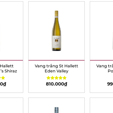
X
allett
Vang trắng St Hallett
Vang trắ
 Shiraz
Eden Valley
Poa
0
₫
810.000
₫
99
0
Rated
5.00
out of 5