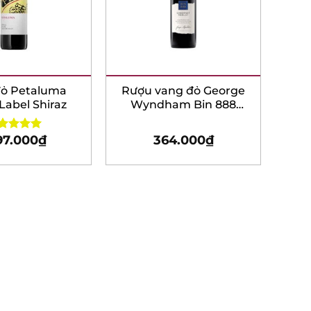
ỏ Petaluma
Rượu vang đỏ George
abel Shiraz
Wyndham Bin 888
Cabernet – Merlot –
750ml
97.000
₫
364.000
₫
ed
5.00
 of 5