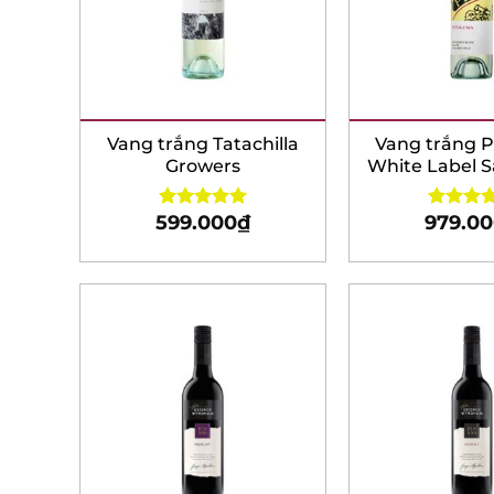
Vang trắng Tatachilla
Vang trắng P
Growers
White Label S
Blanc
599.000
₫
979.00
Rated
5.00
Rated
5.0
out of 5
out of 5