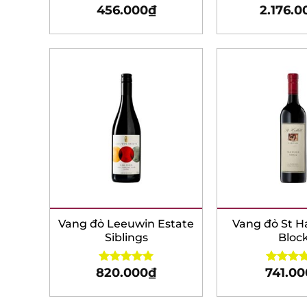
456.000
₫
2.176.00
Vang đỏ Leeuwin Estate
Vang đỏ St Hal
Siblings
Block
820.000
₫
741.00
Rated
5.00
Rated
5.0
out of 5
out of 5