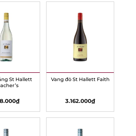
ng St Hallett
Vang đỏ St Hallett Faith
cher’s
8.000
₫
3.162.000
₫