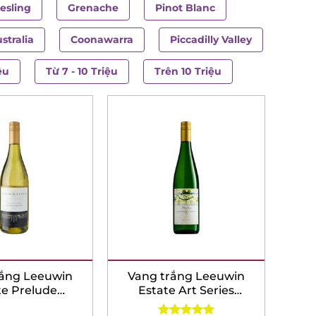
esling
Grenache
Pinot Blanc
tralia
Coonawarra
Piccadilly Valley
Eden V
u
Từ 7 - 10 Triệu
Trên 10 Triệu
ắng Leeuwin
Vang trắng Leeuwin
e Prelude
Estate Art Series
s Chardonnay
Riesling