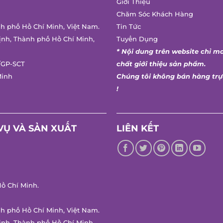
Giới Thiệu
Chăm Sóc Khách Hàng
h phố Hồ Chí Minh, Việt Nam.
Tin Tức
nh, Thành phố Hồ Chí Minh,
Tuyển Dụng
* Nội dung trên website chỉ ma
GP-SCT
chất giới thiệu sản phẩm.
inh
Chúng tôi không bán hàng trực
!
Ụ VÀ SẢN XUẤT
LIÊN KẾT
 Chí Minh.
h phố Hồ Chí Minh, Việt Nam.
nh, Thành phố Hồ Chí Minh,