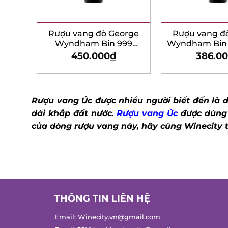
Rượu vang đỏ George
Rượu vang đỏ
Wyndham Bin 999
Wyndham Bin 55
Merlot – 750ml
– 750m
450.000
₫
386.00
Rượu vang Úc được nhiều người biết đến là d
dài khắp đất nước.
Rượu vang Úc
được dùng r
của dòng rượu vang này, hãy cùng Winecity t
THÔNG TIN LIÊN HỆ
Email:
Winecity.vn@gmail.com