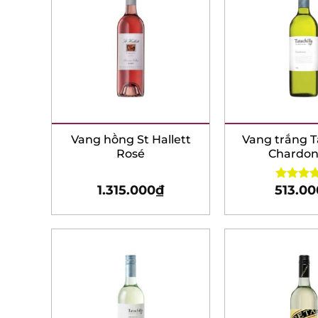
Vang hồng St Hallett
Vang trắng Ta
Rosé
Chardon
1.315.000
₫
513.00
Rated
5.0
out of 5