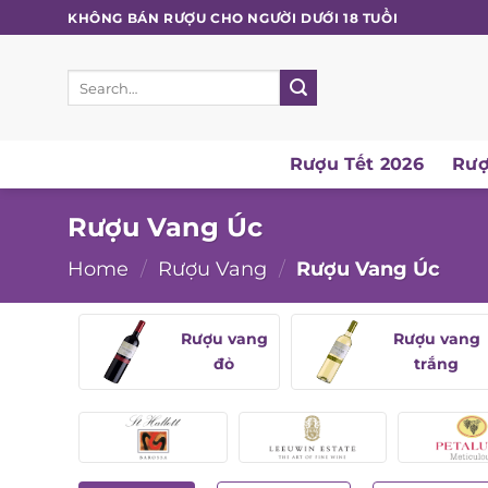
Skip
KHÔNG BÁN RƯỢU CHO NGƯỜI DƯỚI 18 TUỔI
to
content
Search
for:
Rượu Tết 2026
Rượu
Rượu Vang Úc
Home
/
Rượu Vang
/
Rượu Vang Úc
Rượu vang
Rượu vang
đỏ
trắng