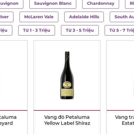
uvignon
Sauvignon Blanc
Chardonnay
Ri
ver
McLaren Vale
Adelaide Hills
South Aus
iệu
Từ 1 - 3 Triệu
Từ 3 - 5 Triệu
Từ 5 - 7 Triệ
taluma
Vang đỏ Petaluma
Vang tr
yard
Yellow Label Shiraz
Estat
Vineyard