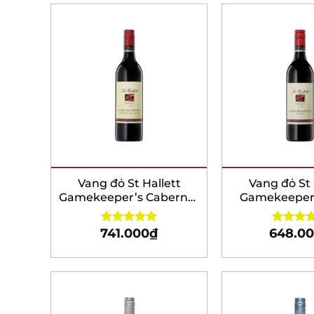
Vang đỏ St Hallett
Vang đỏ St H
Gamekeeper’s Cabernet
Gamekeeper’s
Sauvignon
741.000
₫
648.00
Rated
5.00
Rated
5.0
out of 5
out of 5