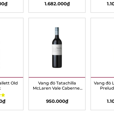
0
₫
1.682.000
₫
1.1
lett Old
Vang đỏ Tatachilla
Vang đỏ L
McLaren Vale Cabernet
Prelude
Sauvignon
0
₫
950.000
₫
1.1
0