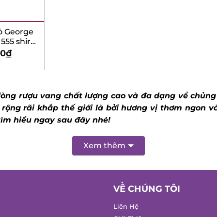
 George
5 shiraz
l
0
₫
òng rượu vang chất lượng cao và đa dạng về chủng l
ộng rãi khắp thế giới là bởi hương vị thơm ngon và 
ìm hiểu ngay sau đây nhé!
Xem thêm
VỀ CHÚNG TÔI
Liên Hệ