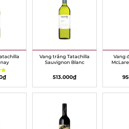
tachilla
Vang trắng Tatachilla
Vang đỏ
nay
Sauvignon Blanc
McLaren 
0
₫
513.000
₫
95
0