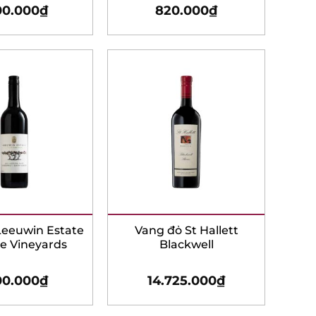
00.000
₫
820.000
₫
Rated
5.00
out of 5
eeuwin Estate
Vang đỏ St Hallett
 Vineyards
Blackwell
00.000
₫
14.725.000
₫