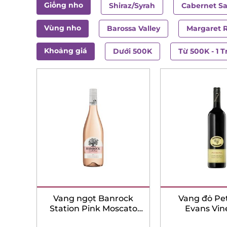
Giống nho
Shiraz/Syrah
Cabernet Sa
Vùng nho
Barossa Valley
Margaret Ri
Khoảng giá
Dưới 500K
Từ 500K - 1 Tr
Vang ngọt Banrock
Vang đỏ Pe
Station Pink Moscato
Evans Vine
Chính Hãng