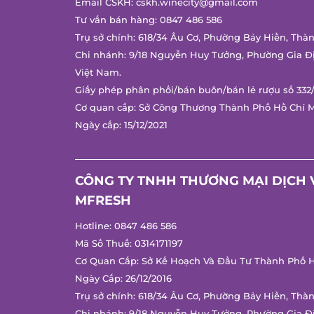
Email CSKH:
cskh.winecity@gmail.com
Tư vấn bán hàng:
0847 486 586
Trụ sở chính: 618/34 Âu Cơ, Phường Bảy Hiền, Thàn
Chi nhánh: 9/18 Nguyễn Huy Tưởng, Phường Gia Đị
Việt Nam.
Giấy phép phân phối/bán buôn/bán lẻ rượu số 332/
Cơ quan cấp: Sở Công Thương Thành Phố Hồ Chí M
Ngày cấp: 15/12/2021
CÔNG TY TNHH THƯƠNG MẠI DỊCH V
MFRESH
Hotline:
0847 486 586
Mã Số Thuế: 0314171197
Cơ Quan Cấp: Sở Kế Hoạch Và Đầu Tư Thành Phố Hồ
Ngày Cấp: 26/12/2016
Trụ sở chính: 618/34 Âu Cơ, Phường Bảy Hiền, Thàn
Chi nhánh: 9/18 Nguyễn Huy Tưởng, Phường Gia Đị