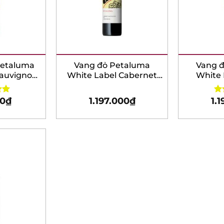
etaluma
Vang đỏ Petaluma
Vang đ
auvignon
White Label Cabernet
White L
Sauvignon
0
₫
1.197.000
₫
1.1
0
Rat
out