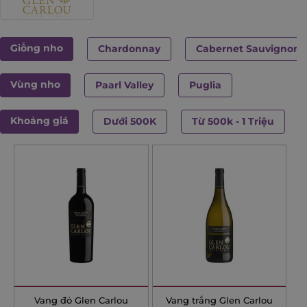
Giống nho
Chardonnay
Cabernet Sauvignon
Vùng nho
Paarl Valley
Puglia
Khoảng giá
Dưới 500K
Từ 500k - 1 Triệu
Vang đỏ Glen Carlou
Vang trắng Glen Carlou