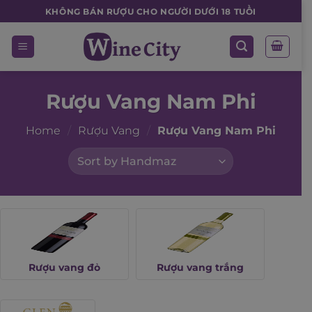
Skip
KHÔNG BÁN RƯỢU CHO NGƯỜI DƯỚI 18 TUỔI
to
content
Rượu Vang Nam Phi
Home
/
Rượu Vang
/
Rượu Vang Nam Phi
Rượu vang đỏ
Rượu vang trắng