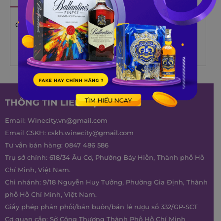
Vang trắng Glen Carlou
Vang đỏ Glen Carlou
ClassicGlen Carlou Classic
Haven Shiraz
Chardonnay
941.000
₫
510.000
₫
Rated
5.00
out of 5
THÔNG TIN LIÊN HỆ
Email:
Winecity.vn@gmail.com
Email CSKH:
cskh.winecity@gmail.com
Tư vấn bán hàng:
0847 486 586
Trụ sở chính: 618/34 Âu Cơ, Phường Bảy Hiền, Thành phố Hồ
Chí Minh, Việt Nam.
Chi nhánh: 9/18 Nguyễn Huy Tưởng, Phường Gia Định, Thành
phố Hồ Chí Minh, Việt Nam.
Giấy phép phân phối/bán buôn/bán lẻ rượu số 332/GP-SCT
Cơ quan cấp: Sở Công Thương Thành Phố Hồ Chí Minh