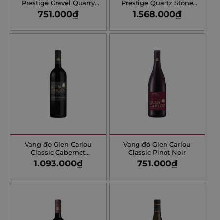
Prestige Gravel Quarry
Prestige Quartz Stone
Cabernet Sauvignon
Chardonnay
751.000
₫
1.568.000
₫
Vang đỏ Glen Carlou
Vang đỏ Glen Carlou
Classic Cabernet
Classic Pinot Noir
Sauvignon
1.093.000
₫
751.000
₫