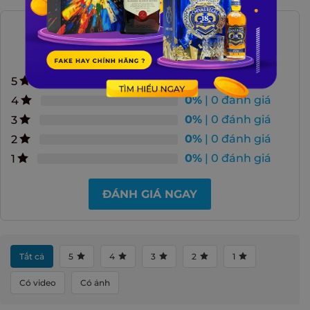
0.0
ĐÁNH GIÁ TRUNG BÌNH
0%
| 0 đánh giá
5
0%
| 0 đánh giá
4
0%
| 0 đánh giá
3
0%
| 0 đánh giá
2
0%
| 0 đánh giá
1
ĐÁNH GIÁ NGAY
Tất cả
5
4
3
2
1
Có video
Có ảnh