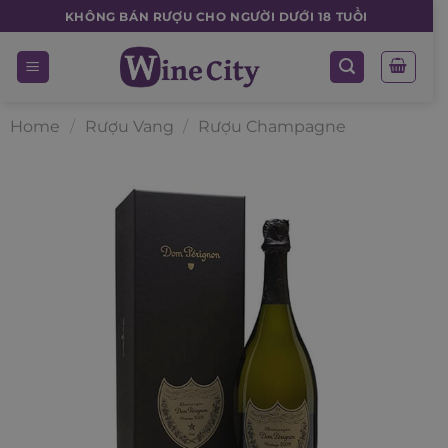
Skip
KHÔNG BÁN RƯỢU CHO NGƯỜI DƯỚI 18 TUỔI
to
content
Home
/
Rượu Vang
/
Rượu Champagne