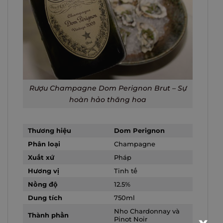
Rượu Champagne Dom Perignon Brut – Sự
hoàn hảo thăng hoa
Thương hiệu
Dom Perignon
Phân loại
Champagne
Xuất xứ
Pháp
Hương vị
Tinh tế
Nồng độ
12.5%
Dung tích
750ml
Nho Chardonnay và
Thành phần
Pinot Noir