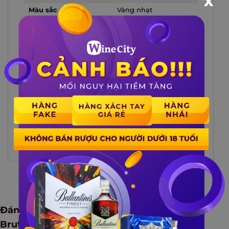
X
Màu sắc
Vàng nhạt
Khám phá hương vị tinh tế và sang
trọng của
Champagne Dom
– một lựa
chọn cao cấp cho những dịp đặc biệt.
Với xuất xứ từ Pháp, chai rượu không
chỉ mang đến hương vị độc đáo, sôi
động, sang trọng mà còn có những trải
nghiệm thăng hoa tuyệt vời.
Xem thêm
Đánh giá Rượu Champagne Dom Perignon
Brut – 750ml