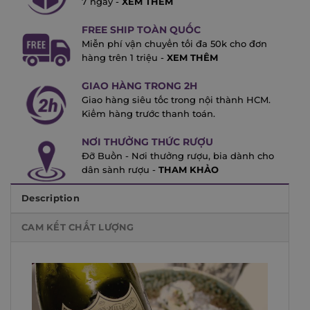
7 ngày -
XEM THÊM
FREE SHIP TOÀN QUỐC
Miễn phí vận chuyển tối đa 50k cho đơn
hàng trên 1 triệu -
XEM THÊM
GIAO HÀNG TRONG 2H
Giao hàng siêu tốc trong nội thành HCM.
Kiểm hàng trước thanh toán.
NƠI THƯỞNG THỨC RƯỢU
Đỡ Buồn - Nơi thưởng rượu, bia dành cho
dân sành rượu -
THAM KHẢO
Description
CAM KẾT CHẤT LƯỢNG