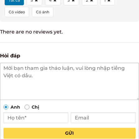
Tất cả
5
4
3
2
1
Có video
Có ảnh
There are no reviews yet.
Hỏi đáp
Anh
Chị