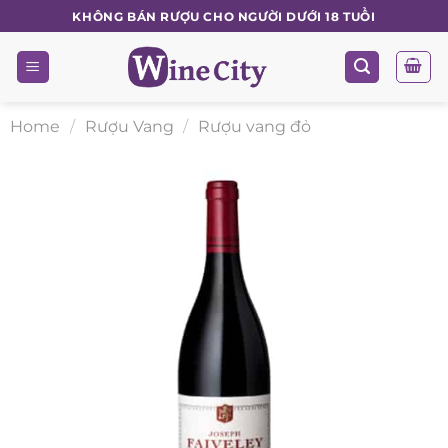
Skip
KHÔNG BÁN RƯỢU CHO NGƯỜI DƯỚI 18 TUỔI
to
content
Home
/
Rượu Vang
/
Rượu vang đỏ