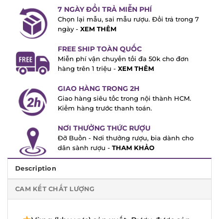
7 NGÀY ĐỔI TRẢ MIỄN PHÍ
Chọn lại mẫu, sai mẫu rượu. Đổi trả trong
7 ngày -
XEM THÊM
FREE SHIP TOÀN QUỐC
Miễn phí vận chuyển tối đa 50k cho đơn
hàng trên 1 triệu -
XEM THÊM
GIAO HÀNG TRONG 2H
Giao hàng siêu tốc trong nội thành HCM.
Kiểm hàng trước thanh toán.
NƠI THƯỞNG THỨC RƯỢU
Đỡ Buồn - Nơi thưởng rượu, bia dành cho
dân sành rượu -
THAM KHẢO
Description
CAM KẾT CHẤT LƯỢNG
Vùng (khu vực) sản xuất: Rượu được