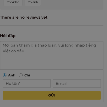
Có video
Có ảnh
There are no reviews yet.
Hỏi đáp
Anh
Chị
GỬI