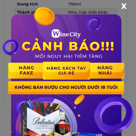
X
Dung tích
750ml
Thành phần
Nho, hợp chất khác
Màu sắc
Hồng nhạt, ánh kim
Rượu Sparkling Bottega Rose Gold
Pinot Noir
là một sản phẩm đến từ Ý,
với hương vị đa dạng, từ trái cây tươi
mát đến gia vị ấm áp. Với nồng độ cực
kỳ tinh tế và màu đỏ cuốn hút, đây là
một lựa chọn tuyệt vời cho những ai
yêu thích vị ngon của rượu vang.
Xem thêm