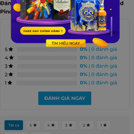
Đánh giá Rượu Sparkling Bottega Rose Gold
Pinot Noir – 750ml
0.0
ĐÁNH GIÁ TRUNG BÌNH
0%
| 0 đánh giá
5
0%
| 0 đánh giá
4
0%
| 0 đánh giá
3
0%
| 0 đánh giá
2
0%
| 0 đánh giá
1
ĐÁNH GIÁ NGAY
Tất cả
5
4
3
2
1