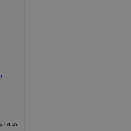
g
ễn dịch,