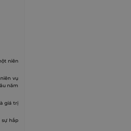
một niên
 niên vụ
 lâu năm
 giá trị
a sự hấp