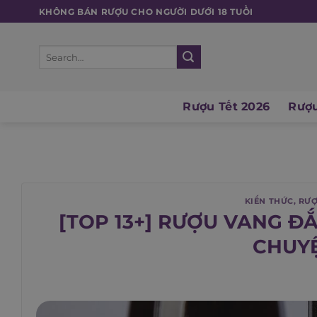
Skip
KHÔNG BÁN RƯỢU CHO NGƯỜI DƯỚI 18 TUỔI
to
content
Search
for:
Rượu Tết 2026
Rượu
KIẾN THỨC
,
RƯỢ
[TOP 13+] RƯỢU VANG Đ
CHUYỆ