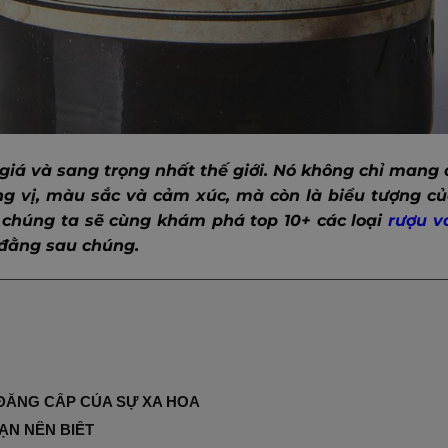
iá và sang trọng nhất thế giới. Nó không chỉ mang 
g vị, màu sắc và cảm xúc, mà còn là biểu tượng củ
, chúng ta sẽ cùng khám phá top 10+ các loại
rượu v
đằng sau chúng.
 ĐẲNG CẤP CỦA SỰ XA HOA
ẠN NÊN BIẾT