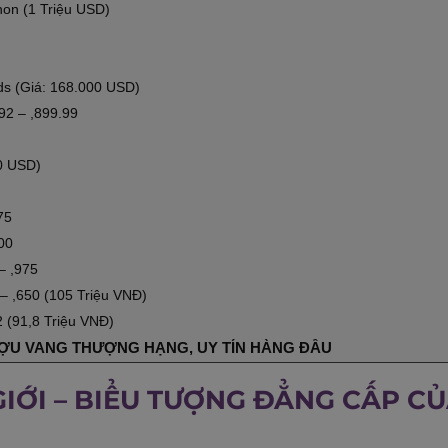
non (1 Triệu USD)
s (Giá: 168.000 USD)
92 – ,899.99
0 USD)
75
00
– ,975
– ,650 (105 Triệu VNĐ)
 (91,8 Triệu VNĐ)
ƯỢU VANG THƯỢNG HẠNG, UY TÍN HÀNG ĐẦU
IỚI – BIỂU TƯỢNG ĐẲNG CẤP CỦ