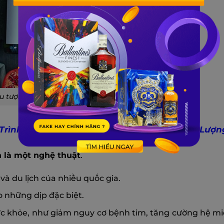
ểu tượng đẳng cấp của sự xa hoa
Trình Sản Xuất Rượu Vang Đạt Chuẩn, Chất Lượn
 là một nghệ thuật
.
à du lịch của nhiều quốc gia.
o những dịp đặc biệt.
sức khỏe, như giảm nguy cơ bệnh tim, tăng cường hệ mi