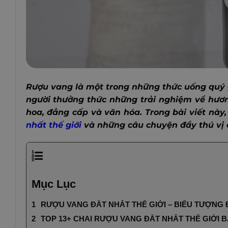
Rượu vang là một trong những thức uống quý g
người thưởng thức những trải nghiệm về hươn
hoa, đẳng cấp và văn hóa. Trong bài viết này
nhất thế giới
và những câu chuyện đầy thú vị 
Mục Lục
RƯỢU VANG ĐẮT NHẤT THẾ GIỚI – BIỂU TƯỢNG
TOP 13+ CHAI RƯỢU VANG ĐẮT NHẤT THẾ GIỚI B