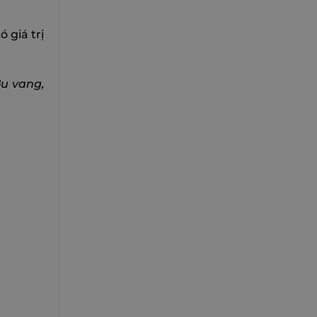
ó giá trị
ợu vang,