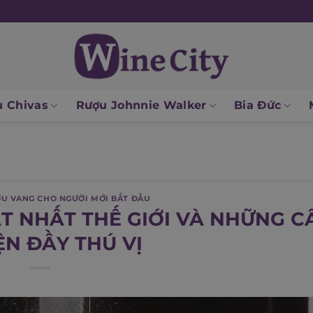
 Chivas
Rượu Johnnie Walker
Bia Đức
U VANG CHO NGƯỜI MỚI BẮT ĐẦU
ẮT NHẤT THẾ GIỚI VÀ NHỮNG C
N ĐẦY THÚ VỊ