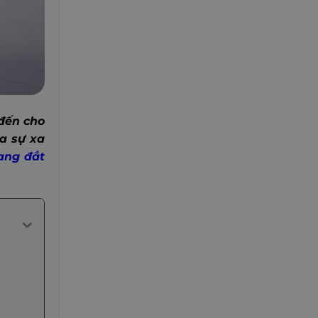
đến cho
a sự xa
ang đắt