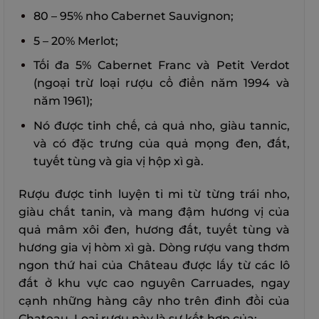
80 – 95% nho Cabernet Sauvignon;
5 – 20% Merlot;
Tối đa 5% Cabernet Franc và Petit Verdot
(ngoại trừ loại rượu cổ điển năm 1994 và
năm 1961);
Nó được tinh chế, cả quả nho, giàu tannic,
và có đặc trưng của quả mọng đen, đất,
tuyết tùng và gia vị hộp xì gà.
Rượu được tinh luyện tỉ mỉ từ từng trái nho,
giàu chất tanin, và mang đậm hương vị của
quả mâm xôi đen, hương đất, tuyết tùng và
hương gia vị hòm xì gà. Dòng rượu vang thơm
ngon thứ hai của Château được lấy từ các lô
đất ở khu vực cao nguyên Carruades, ngay
cạnh những hàng cây nho trên đỉnh đồi của
Chateau. Loại rượu này là sự kết hợp của: