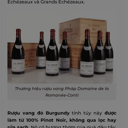
Echézeaux và Grands Echézeaux.
Thương hiệu rượu vang Pháp Domaine de la
Romanée-Conti
Rượu vang đỏ Burgundy
tinh túy này
được
làm từ 100% Pinot Noir, không qua lọc hay
rửa sạch
. Nó có hương thơm của quả dâu tây,