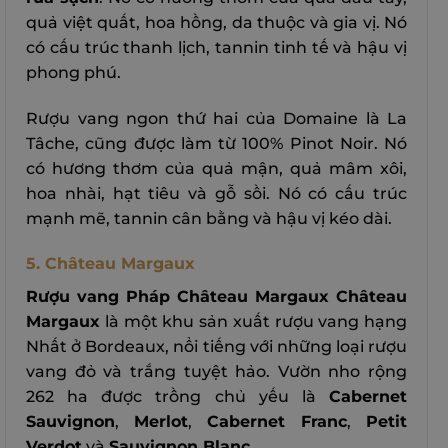
quả việt quất, hoa hồng, da thuộc và gia vị. Nó
có cấu trúc thanh lịch, tannin tinh tế và hậu vị
phong phú.
Rượu vang ngon thứ hai của Domaine là La
Tâche, cũng được làm từ 100% Pinot Noir. Nó
có hương thơm của quả mận, quả mâm xôi,
hoa nhài, hạt tiêu và gỗ sồi. Nó có cấu trúc
mạnh mẽ, tannin cân bằng và hậu vị kéo dài.
5. Château Margaux
Rượu vang Pháp Château Margaux Château
Margaux
là một khu sản xuất rượu vang hạng
Nhất ở Bordeaux, nổi tiếng với những loại rượu
vang đỏ và trắng tuyệt hảo. Vườn nho rộng
262 ha được trồng chủ yếu là
Cabernet
Sauvignon
,
Merlot
,
Cabernet Franc
,
Petit
Verdot
và
Sauvignon Blanc
.