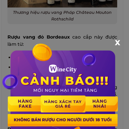
Thương hiệu rượu vang Pháp Château Mouton
Rothschild
Rượu vang đỏ Bordeaux
cao cấp này được
X
làm từ:
80 – 90% Cabernet Sauvignon;
8 – 20% Merlot;
0 – 3% Cabernet Franc và Petit Verdot;
Ấn tương với hương thơm của quả mọng
đen, hoa violet, gỗ sồi, thuốc lá và gia vị.
Rượu có cấu trúc mạnh mẽ, tannin cao và
hậu vị dài.
Rượu vang ngon thứ hai của Château là
Le