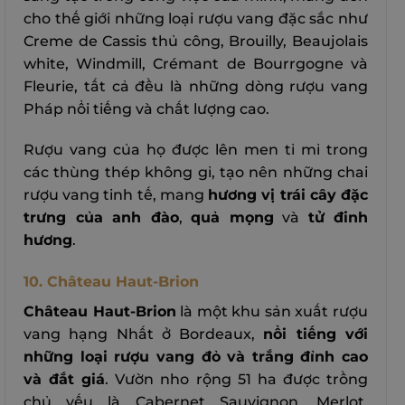
cho thế giới những loại rượu vang đặc sắc như
Creme de Cassis thủ công, Brouilly, Beaujolais
white, Windmill, Crémant de Bourrgogne và
Fleurie, tất cả đều là những dòng rượu vang
Pháp nổi tiếng và chất lượng cao.
Rượu vang của họ được lên men tỉ mỉ trong
các thùng thép không gỉ, tạo nên những chai
rượu vang tinh tế, mang
hương vị trái cây đặc
trưng của anh đào
,
quả mọng
và
tử đinh
hương
.
10. Château Haut-Brion
Château Haut-Brion
là một khu sản xuất rượu
vang hạng Nhất ở Bordeaux,
nổi tiếng với
những loại rượu vang đỏ và trắng đỉnh cao
và đắt giá
. Vườn nho rộng 51 ha được trồng
chủ yếu là Cabernet Sauvignon, Merlot,