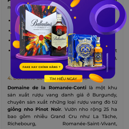
Petit Mouton de Mouton Rothschild
, được ra
mắt vào năm 1993. Nó là sự pha trộn của
60 – 70% Cabernet Sauvignon;
30 – 40% Merlot;
0 – 5% Cabernet Franc;
Hương thơm của quả anh đào, quả việt
quất, gỗ sồi và vani. Có cấu trúc nhẹ nhàng,
tannin mềm và hậu vị ngọt ngào.
4. Domaine de la Romanée-Conti
Domaine de la Romanée-Conti
là một khu
sản xuất rượu vang danh giá ở Burgundy,
chuyên sản xuất những loại rượu vang đỏ từ
giống nho Pinot Noir
. Vườn nho rộng 25 ha
bao gồm nhiều Grand Cru như La Tâche,
Richebourg, Romanée-Saint-Vivant,