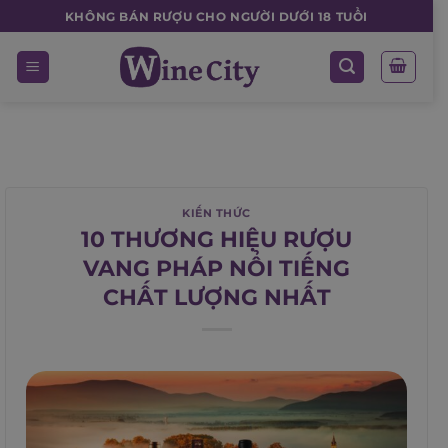
Skip
KHÔNG BÁN RƯỢU CHO NGƯỜI DƯỚI 18 TUỔI
to
content
KIẾN THỨC
10 THƯƠNG HIỆU RƯỢU
VANG PHÁP NỔI TIẾNG
CHẤT LƯỢNG NHẤT