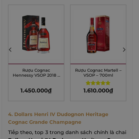
Rượu Cognac
Rượu Cognac Martell –
Hennessy VSOP 2018 –
VSOP – 700ml
700ml
1.450.000
₫
1.610.000
₫
Rated
4.75
out of 5
4. Dollars Henri IV Dudognon Heritage
Cognac Grande Champagne
Tiếp theo, top 3 trong danh sách chính là chai