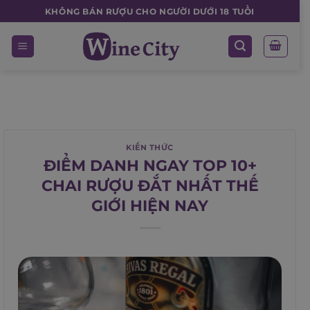
Skip
KHÔNG BÁN RƯỢU CHO NGƯỜI DƯỚI 18 TUỔI
to
content
KIẾN THỨC
ĐIỂM DANH NGAY TOP 10+
CHAI RƯỢU ĐẮT NHẤT THẾ
GIỚI HIỆN NAY