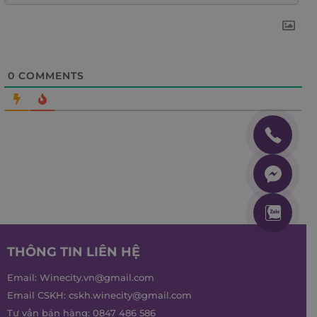
0
COMMENTS
THÔNG TIN LIÊN HỆ
Email:
Winecity.vn@gmail.com
Email CSKH:
cskh.winecity@gmail.com
Tư vấn bán hàng:
0847 486 586