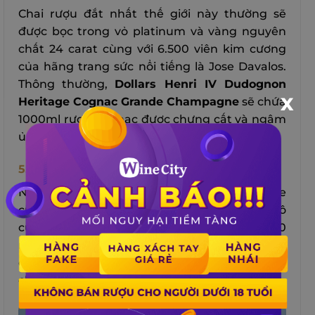
Chai rượu đắt nhất thế giới này thường sẽ
được bọc trong vỏ platinum và vàng nguyên
chất 24 carat cùng với 6.500 viên kim cương
của hãng trang sức nổi tiếng là Jose Davalos.
Thông thường,
Dollars Henri IV Dudognon
X
Heritage Cognac Grande Champagne
sẽ chứa
1000ml rượu Cognac được chưng cất và ngâm
ủ xuyên suốt trên 100 năm tuổi.
5. Russo – Baltique
Nhà sản xuất ô tô hạng sang Russo – Baltique
của Nga cũng đã tạo ra siêu phẩm
Vodka
vô
cùng đắt giá nhất với mục đích kỷ niệm 100
năm thành lập nhà máy sản xuất ô tô. Điểm
đặc biệt của chai rượu vang này là phần vỏ
chai được làm từ 3kg vàng và 3kg bạc.