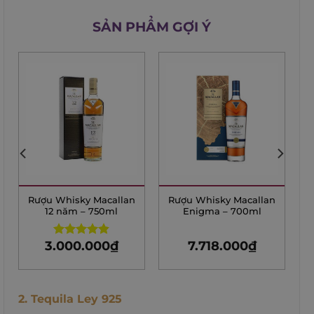
SẢN PHẨM GỢI Ý
Rượu Whisky Macallan
Rượu Whisky Macallan
12 năm – 750ml
Enigma – 700ml
3.000.000
₫
7.718.000
₫
Rated
4.82
out of 5
2. Tequila Ley 925