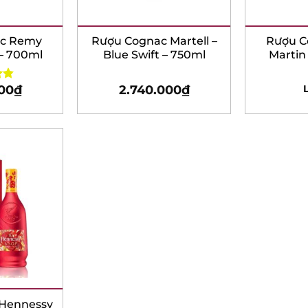
c Remy
Rượu Cognac Martell –
Rượu C
– 700ml
Blue Swift – 750ml
Martin –
7
00
₫
2.740.000
₫
L
5
Hennessy