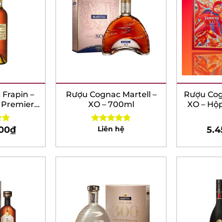
rapin –
Rượu Cognac Martell –
Rượu Cog
 Premier
XO – 700ml
XO – Hộp 
 750ml
00
₫
Liên hệ
5.4
0
Rated
4.85
out of 5