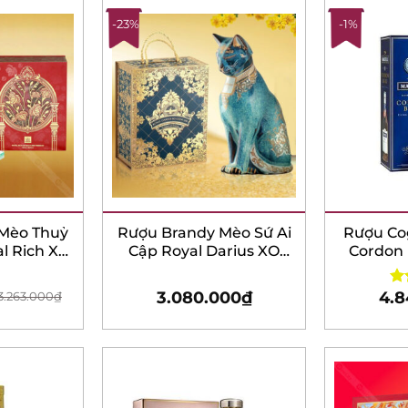
-23%
-1%
Mèo Thuỷ
Rượu Brandy Mèo Sứ Ai
Rượu Cogn
l Rich XO
Cập Royal Darius XO
Cordon B
ml – Bản
Gold 23K – 1500ml – Bản
3
tết 2023
3.080.000
₫
4.8
.263.000
₫
Rat
out