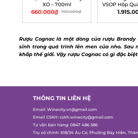
XO – 700ml
VSOP Hộp Quà 
– 700m
660.000
₫
1.915.00
700.000
₫
Rượu Cognac là một dòng của rượu Brandy đ
sinh trong quá trình lên men của nho. Sau 
khắp thế giới. Vậy rượu Cognac có gì đặc biệt
THÔNG TIN LIÊN HỆ
Email:
Winecity.vn@gmail.com
Email CSKH:
cskh.winecity@gmail.com
Tư vấn bán hàng:
0847 486 586
Trụ sở chính: 618/34 Âu Cơ, Phường Bảy Hiền, Thàn