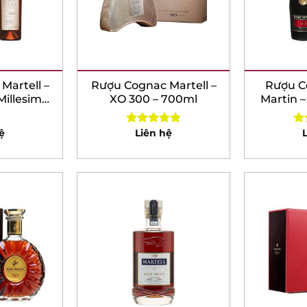
artell –
Rượu Cognac Martell –
Rượu C
llesimes
XO 300 – 700ml
Martin – 
l
7
Liên hệ
L
Rated
4.80
Rat
out of 5
out