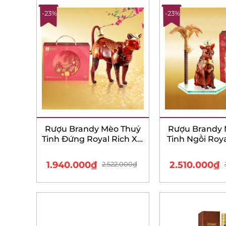
-23%
-23%
Rượu Brandy Mèo Thuỷ
Rượu Brandy 
Tinh Đứng Royal Rich XO
Tinh Ngồi Roya
Gold 23K – 750ml – Bản
Gold 23K – 800
tết 2023
tết 202
1.940.000
₫
2.510.000
₫
2.522.000
₫
3