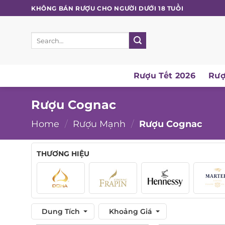
Skip
KHÔNG BÁN RƯỢU CHO NGƯỜI DƯỚI 18 TUỔI
to
content
Search
for:
Rượu Tết 2026
Rượu
Rượu Cognac
Home
/
Rượu Mạnh
/
Rượu Cognac
THƯƠNG HIỆU
Dung Tích
Khoảng Giá