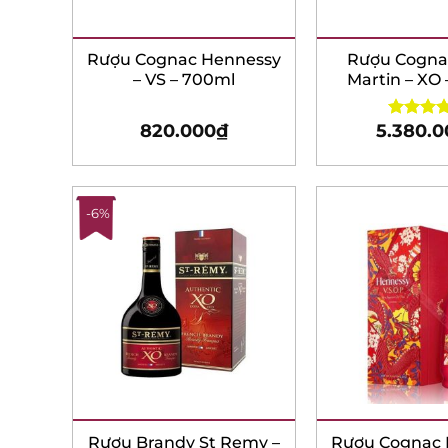
Rượu Cognac Hennessy
Rượu Cogna
– VS – 700ml
Martin – XO 
820.000
₫
5.380.0
Rated
4.8
out of 5
-6%
Rượu Brandy St Remy –
Rượu Cognac 