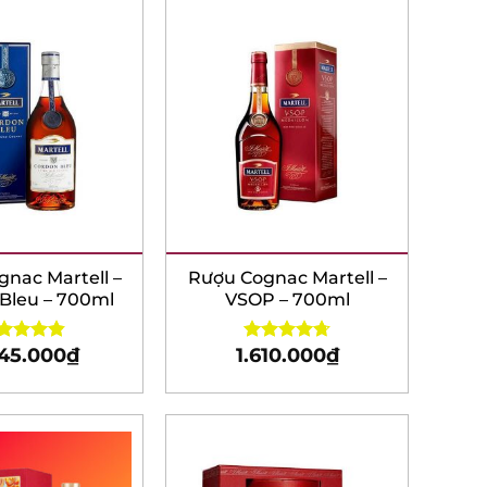
ac Martell –
Rượu Cognac Martell –
leu – 700ml
VSOP – 700ml
45.000
₫
1.610.000
₫
ed
4.83
Rated
4.75
 of 5
out of 5