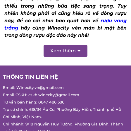
thiếu trong những bữa tiệc sang trọng.
Tuy
nhiên không phải ai cũng hiểu rõ về dòng rượu
này, để có cái nhìn bao quát hơn về
rượu vang
trắng
hãy cùng Winecity vén màn bí mật bên
trong dòng rượu độc đáo này nhé!
Xem thêm
THÔNG TIN LIÊN HỆ
Email:
Winecity.vn@gmail.com
Email CSKH:
cskh.winecity@gmail.com
Tư vấn bán hàng:
0847 486 586
Trụ sở chính: 618/34 Âu Cơ, Phường Bảy Hiền, Thành phố Hồ
Chí Minh, Việt Nam.
Chi nhánh: 9/18 Nguyễn Huy Tưởng, Phường Gia Định, Thành