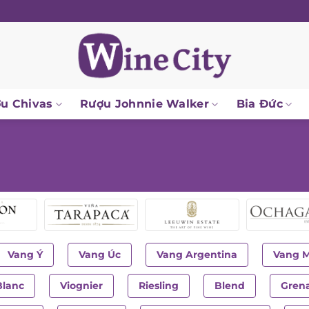
u Chivas
Rượu Johnnie Walker
Bia Đức
Vang Ý
Vang Úc
Vang Argentina
Vang 
Blanc
Viognier
Riesling
Blend
Gren