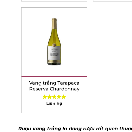
Vang trắng Tarapaca
Reserva Chardonnay
Liên hệ
Rated
5.00
out of 5
Rượu vang trắng là dòng rượu rất quen thuộc