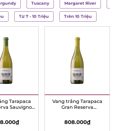
rgundy
Tuscany
Margaret River
Langued
ệu
Từ 7 - 10 Triệu
Trên 10 Triệu
ắng Tarapaca
Vang trắng Tarapaca
erva Sauvignon
Gran Reserva
Blanc
Chardonnay
8.000
₫
808.000
₫