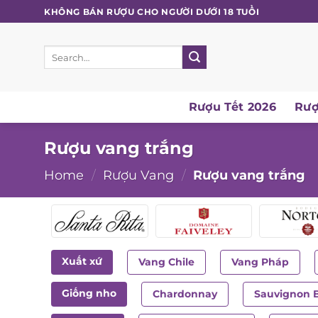
Skip
KHÔNG BÁN RƯỢU CHO NGƯỜI DƯỚI 18 TUỔI
to
content
Search
for:
Rượu Tết 2026
Rượ
Rượu vang trắng
Home
/
Rượu Vang
/
Rượu vang trắng
Xuất xứ
Vang Chile
Vang Pháp
Giống nho
Chardonnay
Sauvignon 