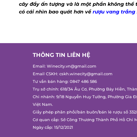
cây đầy ấn tượng và là một phần không thể 
có cái nhìn bao quát hơn về
rượu vang trắng
THÔNG TIN LIÊN HỆ
Email:
Winecity.vn@gmail.com
Email CSKH:
cskh.winecity@gmail.com
Tư vấn bán hàng:
0847 486 586
Trụ sở chính: 618/34 Âu Cơ, Phường Bảy Hiền, Thà
Chi nhánh: 9/18 Nguyễn Huy Tưởng, Phường Gia Đ
Việt Nam.
Giấy phép phân phối/bán buôn/bán lẻ rượu số 332
Cơ quan cấp: Sở Công Thương Thành Phố Hồ Chí 
Ngày cấp: 15/12/2021