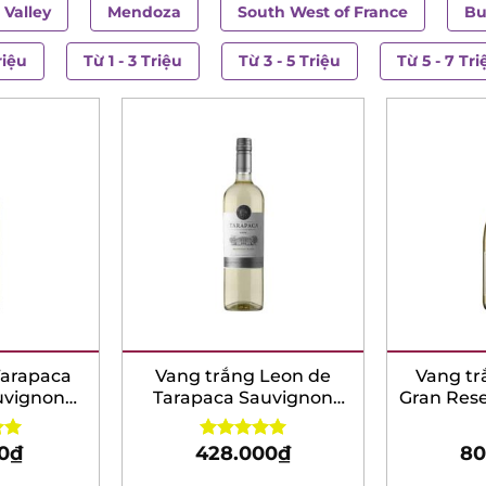
 Valley
Mendoza
South West of France
Bu
riệu
Từ 1 - 3 Triệu
Từ 3 - 5 Triệu
Từ 5 - 7 Tri
Tarapaca
Vang trắng Leon de
Vang tr
uvignon
Tarapaca Sauvignon
Gran Res
c
Blanc
0
₫
428.000
₫
80
00
Rated
5.00
out of 5