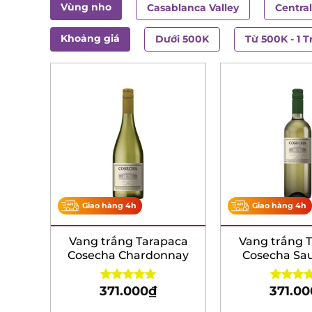
Vùng nho
Casablanca Valley
Central
Khoảng giá
Dưới 500K
Từ 500K - 1 T
Giao hàng 4h
Giao hàng 4h
Vang trắng Tarapaca
Vang trắng 
Cosecha Chardonnay
Cosecha Sa
Blan
371.000
₫
371.00
Rated
5.00
Rated
5.
out of 5
out of 5