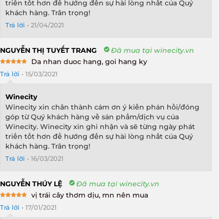
triển tốt hơn để hướng đến sự hài lòng nhất của Quý
khách hàng. Trân trọng!
Trả lời
•
21/04/2021
NGUYỄN THỊ TUYẾT TRANG
Đã mua tại winecity.vn
Da nhan duoc hang, goi hang ky
Rated
5
Trả lời
•
15/03/2021
out of 5
Winecity
Winecity xin chân thành cảm ơn ý kiến phản hồi/đóng
góp từ Quý khách hàng về sản phẩm/dịch vụ của
Winecity. Winecity xin ghi nhận và sẽ từng ngày phát
triển tốt hơn để hướng đến sự hài lòng nhất của Quý
khách hàng. Trân trọng!
Trả lời
•
16/03/2021
NGUYỄN THÚY LỆ
Đã mua tại winecity.vn
vị trái cây thơm dịu, mn nên mua
Rated
5
Trả lời
•
17/01/2021
out of 5