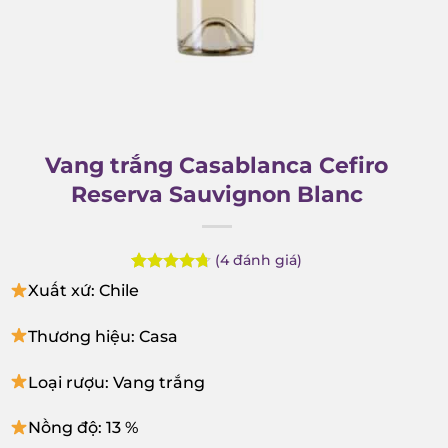
Vang trắng Casablanca Cefiro
Reserva Sauvignon Blanc
(
4
đánh giá)
Rated
4
4.75
Xuất xứ: Chile
out of 5
based on
customer
Thương hiệu: Casa
ratings
Loại rượu: Vang trắng
Nồng độ: 13 %