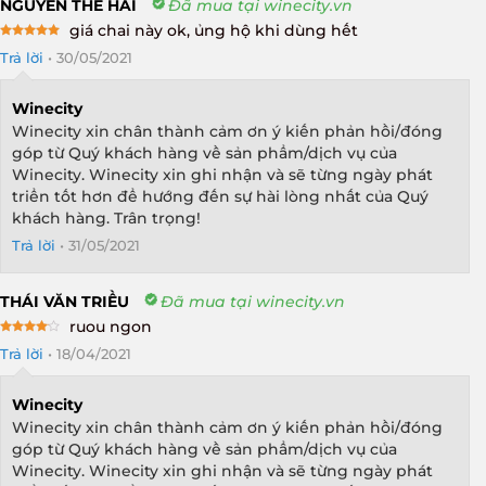
NGUYẾN THẾ HẢI
Đã mua tại winecity.vn
giá chai này ok, ủng hộ khi dùng hết
Rated
5
Trả lời
•
30/05/2021
out of 5
Winecity
Winecity xin chân thành cảm ơn ý kiến phản hồi/đóng
góp từ Quý khách hàng về sản phẩm/dịch vụ của
Winecity. Winecity xin ghi nhận và sẽ từng ngày phát
triển tốt hơn để hướng đến sự hài lòng nhất của Quý
khách hàng. Trân trọng!
Trả lời
•
31/05/2021
THÁI VĂN TRIỀU
Đã mua tại winecity.vn
ruou ngon
Rated
4
Trả lời
•
18/04/2021
out of 5
Winecity
Winecity xin chân thành cảm ơn ý kiến phản hồi/đóng
góp từ Quý khách hàng về sản phẩm/dịch vụ của
Winecity. Winecity xin ghi nhận và sẽ từng ngày phát