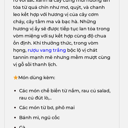
rỡ với sắc xanh lá cây cùng mùi hương lan
tỏa từ quả chín như mơ, quýt, và chanh
leo kết hợp với hương vị của cây cơm
cháy, cây tầm ma và bạc hà. Những
hương vị ấy sẽ được tiếp tục lan tỏa trong
vòm miệng với sự kết hợp cùng độ chua
ổn định. Khi thưởng thức, trong vòm
họng,
rượu vang trắng
bộc lộ vị chát
tannin mạnh mẽ nhưng mềm mượt cùng
vị gỗ sồi thanh lịch.
Món dùng kèm:
Các món chế biến từ nấm, rau củ salad,
rau củ đút lò,..
Các món từ bơ, phô mai
Bánh mì, ngũ cốc
Gà