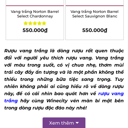
Vang trắng Norton Barrel
Vang trắng Norton Barrel
Select Chardonnay
Select Sauvignon Blanc
550.000
₫
550.000
₫
Rated
5.00
out of 5
Rượu vang trắng là dòng rượu rất quen thuộc
đối với người yêu thích rượu vang. Vang trắng
với màu trong suốt, có vị chua nhẹ, thơm mùi
trái cây đầy ấn tượng và là một phần không
thể thiếu trong những bữa tiệc sang trọng.
Tuy
nhiên không phải ai cũng hiểu rõ về dòng rượu
này, để có cái nhìn bao quát hơn về
rượu vang
trắng
hãy cùng Winecity vén màn bí mật bên
trong dòng rượu độc đáo này nhé!
Xem thêm