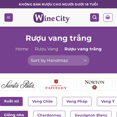
Skip
KHÔNG BÁN RƯỢU CHO NGƯỜI DƯỚI 18 TUỔI
to
content
Rượu vang trắng
Home
/
Rượu Vang
/
Rượu vang trắng
Xuất xứ
Vang Chile
Vang Pháp
Vang Ý
Giống nho
Chardonnay
Sauvignon Blanc