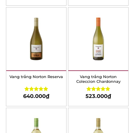
Vang trắng Norton
Vang trắng Norton
Reserva
Coleccion Chardonnay
640.000
₫
523.000
₫
Rated
5.00
Rated
5.00
out of 5
out of 5