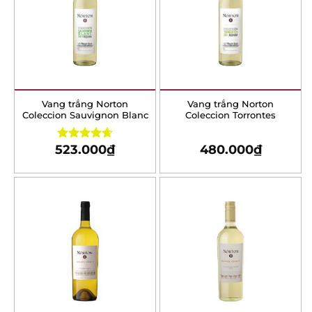
Vang trắng Norton
Vang trắng Norton
Coleccion Sauvignon
Coleccion Torrontes
Blanc
523.000
₫
480.000
₫
Rated
4.67
out of 5