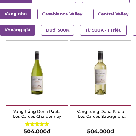
Vùng nho
Casablanca Valley
Central Valley
Khoảng giá
Dưới 500K
Từ 500K - 1 Triệu
Vang trắng Dona Paula
Vang trắng Dona Paula
Los Cardos Chardonnay
Los Cardos Sauvignon
Blanc
504.000
₫
504.000
₫
Rated
5.00
out of 5