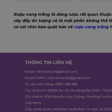
Rượu vang trắng là dòng rượu rất quen thuộc 
cây đầy ấn tượng và là một phần không thể t
có cái nhìn bao quát hơn về
rượu vang trắng
h
THÔNG TIN LIÊN HỆ
Email:
Winecity.vn@gmail.com
Email CSKH:
cskh.winecity@gmail.com
Tư vấn bán hàng:
0847 486 586
Trụ sở chính: 618/34 Âu Cơ, Phường Bảy Hiền, Thàn
Chi nhánh: 9/18 Nguyễn Huy Tưởng, Phường Gia Đị
Việt Nam.
Giấy phép phân phối/bán buôn/bán lẻ rượu số 332/