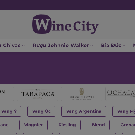
 Chivas
Rượu Johnnie Walker
Bia Đức
Vang Ý
Vang Úc
Vang Argentina
Vang M
lanc
Viognier
Riesling
Blend
Grena