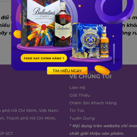
đối với người yêu thích rượu vang. Vang trắng với m
hiếu trong những bữa tiệc sang trọng.
Tuy nhiên khô
ãy cùng Winecity vén màn bí mật bên trong dòng rư
Xem thêm
VỀ CHÚNG TÔI
Liên Hệ
Giới Thiệu
Chăm Sóc Khách Hàng
h phố Hồ Chí Minh, Việt Nam.
Tin Tức
nh, Thành phố Hồ Chí Minh,
Tuyển Dụng
* Nội dung trên website chỉ ma
GP-SCT
chất giới thiệu sản phẩm.