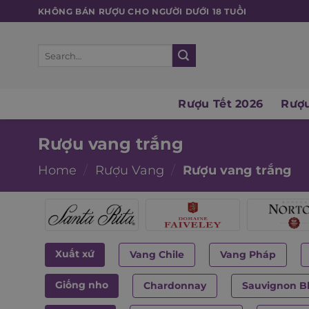
Skip
KHÔNG BÁN RƯỢU CHO NGƯỜI DƯỚI 18 TUỔI
to
content
Search
for:
Rượu Tết 2026
Rượu
Rượu vang trắng
Home
/
Rượu Vang
/
Rượu vang trắng
Xuất xứ
Vang Chile
Vang Pháp
Giống nho
Chardonnay
Sauvignon B