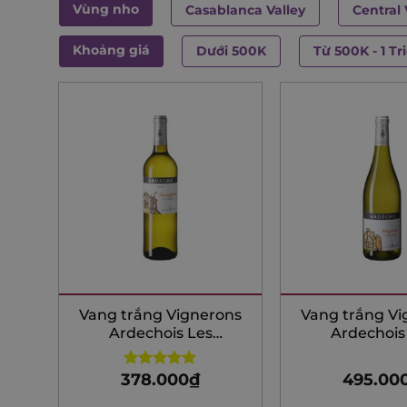
Vùng nho
Casablanca Valley
Central 
Khoảng giá
Dưới 500K
Từ 500K - 1 Tr
Vang trắng Vignerons
Vang trắng Vi
Ardechois Les
Ardechois
Classiques Sauvignon
Classiques V
Blanc
378.000
₫
495.00
Rated
5.00
out of 5