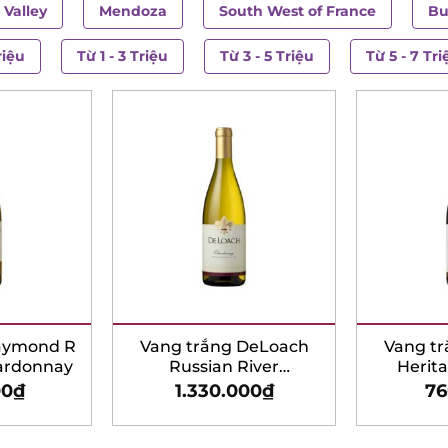
 Valley
Mendoza
South West of France
Bu
riệu
Từ 1 - 3 Triệu
Từ 3 - 5 Triệu
Từ 5 - 7 Tri
aymond R
Vang trắng DeLoach
Vang t
hardonnay
Russian River
Herit
Chardonnay
Cha
00
₫
1.330.000
₫
76