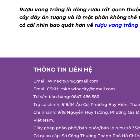
Rượu vang trắng là dòng rượu rất quen thuộc
cây đầy ấn tượng và là một phần không thể 
có cái nhìn bao quát hơn về
rượu vang trắng
THÔNG TIN LIÊN HỆ
Email:
Winecity.vn@gmail.com
Email CSKH:
cskh.winecity@gmail.com
Tư vấn bán hàng:
0847 486 586
Trụ sở chính: 618/34 Âu Cơ, Phường Bảy Hiền, Thà
Chi nhánh: 9/18 Nguyễn Huy Tưởng, Phường Gia Đ
Việt Nam.
Giấy phép phân phối/bán buôn/bán lẻ rượu số 332
Cơ quan cấp: Sở Công Thương Thành Phố Hồ Chí 