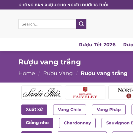
Skip
KHÔNG BÁN RƯỢU CHO NGƯỜI DƯỚI 18 TUỔI
to
content
Search
for:
Rượu Tết 2026
Rượ
Rượu vang trắng
Home
/
Rượu Vang
/
Rượu vang trắng
Xuất xứ
Vang Chile
Vang Pháp
Giống nho
Chardonnay
Sauvignon 