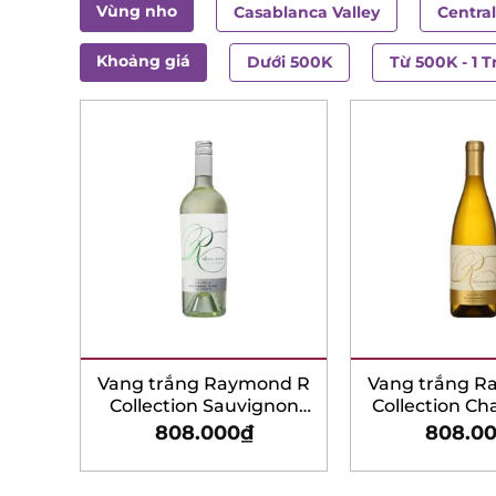
Vùng nho
Casablanca Valley
Central
Khoảng giá
Dưới 500K
Từ 500K - 1 T
Vang trắng Raymond R
Vang trắng R
Collection Sauvignon
Collection C
Blanc
808.000
₫
808.0