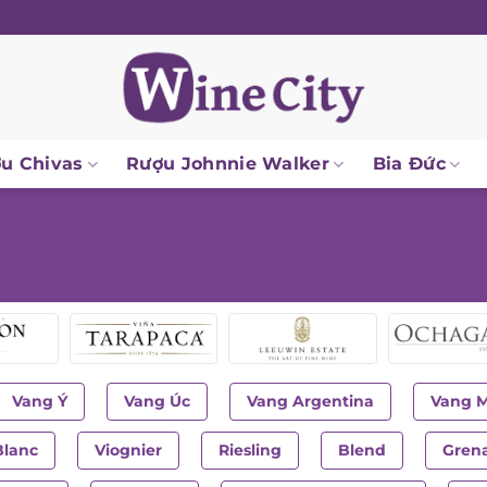
u Chivas
Rượu Johnnie Walker
Bia Đức
Vang Ý
Vang Úc
Vang Argentina
Vang 
Blanc
Viognier
Riesling
Blend
Gren