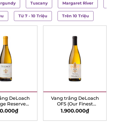
rgundy
Tuscany
Margaret River
Langued
ệu
Từ 7 - 10 Triệu
Trên 10 Triệu
rắng DeLoach
Vang trắng DeLoach
age Reserve
OFS (Our Finest
rdonnay
Selection) Chardonnay
0.000
₫
1.900.000
₫