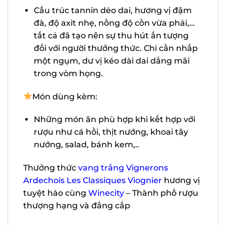
mộc ngọt ngào như mật ong, tròn trịa
và rất quyến rũ.
Cấu trúc tannin dẻo dai, hương vị đậm
đà, độ axit nhẹ, nồng độ cồn vừa phải,…
tất cả đã tạo nên sự thu hút ấn tượng
đối với người thưởng thức. Chỉ cần
nhấp một ngụm, dư vị kéo dài dai
dẳng mãi trong vòm họng.
Món dùng kèm:
Những món ăn phù hợp khi kết hợp với
rượu như cá hồi, thịt nướng, khoai tây
nướng, salad, bánh kem,..
Thưởng thức
vang trắng Vignerons
Ardechois Les Classiques Viognier
hương
vị tuyệt hảo cùng
Winecity
– Thành phố