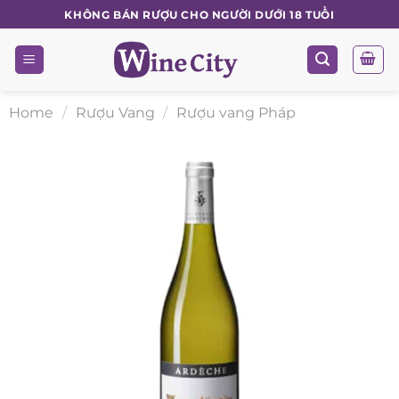
Skip
KHÔNG BÁN RƯỢU CHO NGƯỜI DƯỚI 18 TUỔI
to
content
Home
/
Rượu Vang
/
Rượu vang Pháp