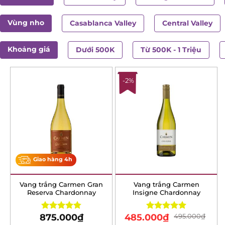
Vùng nho
Casablanca Valley
Central Valley
Khoảng giá
Dưới 500K
Từ 500K - 1 Triệu
-2%
Giao hàng 4h
Vang trắng Carmen Gran
Vang trắng Carmen
Reserva Chardonnay
Insigne Chardonnay
875.000
₫
485.000
₫
495.000
₫
Rated
4.80
Rated
5.00