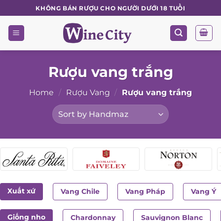
Skip
KHÔNG BÁN RƯỢU CHO NGƯỜI DƯỚI 18 TUỔI
to
content
Rượu vang trắng
Home
/
Rượu Vang
/
Rượu vang trắng
Xuất xứ
Vang Chile
Vang Pháp
Vang Ý
Giống nho
Chardonnay
Sauvignon Blanc