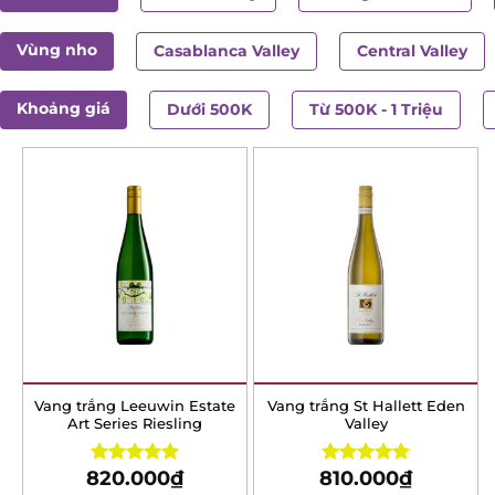
Vùng nho
Casablanca Valley
Central Valley
Khoảng giá
Dưới 500K
Từ 500K - 1 Triệu
Vang trắng Leeuwin Estate
Vang trắng St Hallett Eden
Art Series Riesling
Valley
820.000
₫
810.000
₫
Rated
5.00
Rated
5.00