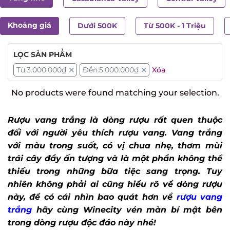
Khoảng giá
Dưới 500K
Từ 500K - 1 Triệu
LỌC SẢN PHẨM
Từ:
3.000.000
₫
Đến:
5.000.000
₫
Xóa
No products were found matching your selection.
Rượu vang trắng là dòng rượu rất quen thuộc
đối với người yêu thích rượu vang. Vang trắng
với màu trong suốt, có vị chua nhẹ, thơm mùi
trái cây đầy ấn tượng và là một phần không thể
thiếu trong những bữa tiệc sang trọng.
Tuy
nhiên không phải ai cũng hiểu rõ về dòng rượu
này, để có cái nhìn bao quát hơn về
rượu vang
trắng
hãy cùng Winecity vén màn bí mật bên
trong dòng rượu độc đáo này nhé!