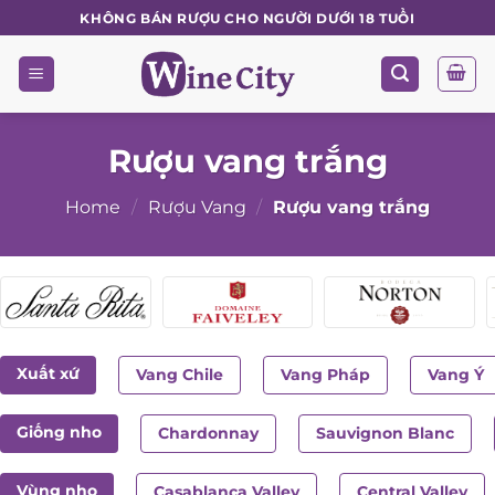
Skip
KHÔNG BÁN RƯỢU CHO NGƯỜI DƯỚI 18 TUỔI
to
content
Rượu vang trắng
Home
/
Rượu Vang
/
Rượu vang trắng
Xuất xứ
Vang Chile
Vang Pháp
Vang Ý
Giống nho
Chardonnay
Sauvignon Blanc
Vùng nho
Casablanca Valley
Central Valley