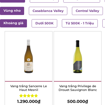
Vùng nho
Casablanca Valley
Central Valley
Khoảng giá
Dưới 500K
Từ 500K - 1 Triệu
Vang trắng Sancerre Le
Vang trắng Privilege de
Haut Mesnil
Drouet Sauvignon Blanc
1.290.000
₫
500.000
₫
Rated
4.75