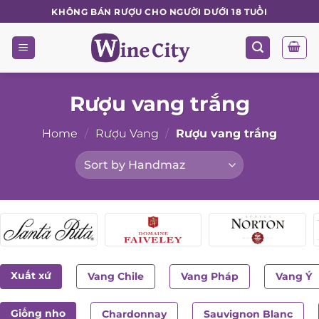
Skip
KHÔNG BÁN RƯỢU CHO NGƯỜI DƯỚI 18 TUỔI
to
content
Rượu vang trắng
Home
/
Rượu Vang
/
Rượu vang trắng
Xuất xứ
Vang Chile
Vang Pháp
Vang Ý
Giống nho
Chardonnay
Sauvignon Blanc