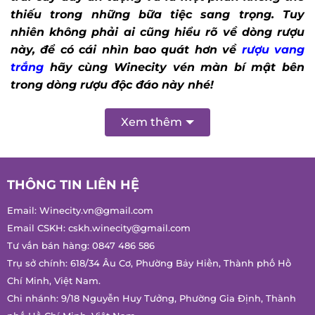
thiếu trong những bữa tiệc sang trọng.
Tuy
nhiên không phải ai cũng hiểu rõ về dòng rượu
này, để có cái nhìn bao quát hơn về
rượu vang
trắng
hãy cùng Winecity vén màn bí mật bên
trong dòng rượu độc đáo này nhé!
Xem thêm
THÔNG TIN LIÊN HỆ
Email:
Winecity.vn@gmail.com
Email CSKH:
cskh.winecity@gmail.com
Tư vấn bán hàng:
0847 486 586
Trụ sở chính: 618/34 Âu Cơ, Phường Bảy Hiền, Thành phố Hồ
Chí Minh, Việt Nam.
Chi nhánh: 9/18 Nguyễn Huy Tưởng, Phường Gia Định, Thành