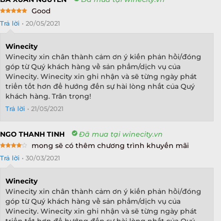
Good
Rated
5
Trả lời
•
20/05/2021
out of 5
Winecity
Winecity xin chân thành cảm ơn ý kiến phản hồi/đóng
góp từ Quý khách hàng về sản phẩm/dịch vụ của
Winecity. Winecity xin ghi nhận và sẽ từng ngày phát
triển tốt hơn để hướng đến sự hài lòng nhất của Quý
khách hàng. Trân trọng!
Trả lời
•
21/05/2021
NGO THANH TINH
Đã mua tại winecity.vn
mong sẽ có thêm chương trình khuyến mãi
Rated
4
Trả lời
•
30/03/2021
out of 5
Winecity
Winecity xin chân thành cảm ơn ý kiến phản hồi/đóng
góp từ Quý khách hàng về sản phẩm/dịch vụ của
Winecity. Winecity xin ghi nhận và sẽ từng ngày phát
triển tốt hơn để hướng đến sự hài lòng nhất của Quý