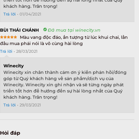
khách hàng. Trân trọng!
Trả lời
•
01/04/2021
BÙI THÁI CHÁNH
Đã mua tại winecity.vn
Màu vang độc đáo, ấn tượng từ lúc khui chai, lần
Rated
5
đầu mua phải nói là vô cùng hài lòng
out of 5
Trả lời
•
28/03/2021
Winecity
Winecity xin chân thành cảm ơn ý kiến phản hồi/đóng
góp từ Quý khách hàng về sản phẩm/dịch vụ của
Winecity. Winecity xin ghi nhận và sẽ từng ngày phát
triển tốt hơn để hướng đến sự hài lòng nhất của Quý
khách hàng. Trân trọng!
Trả lời
•
29/03/2021
Hỏi đáp