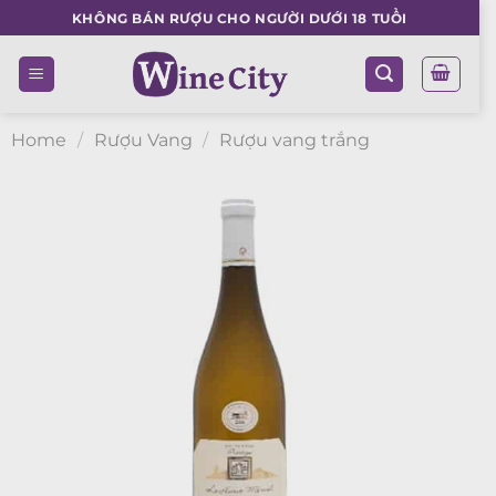
Skip
KHÔNG BÁN RƯỢU CHO NGƯỜI DƯỚI 18 TUỔI
to
content
Home
/
Rượu Vang
/
Rượu vang trắng