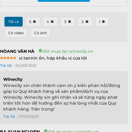
Tất cả
5
4
3
2
1
Có video
Có ảnh
HÒANG VĂN HÀ
Đã mua tại winecity.vn
vị tannin ổn, hợp khẩu vị của tôi
Rated
5
Trả lời
•
24/09/2021
out of 5
Winecity
Winecity xin chân thành cảm ơn ý kiến phản hồi/đóng
góp từ Quý khách hàng về sản phẩm/dịch vụ của
Winecity. Winecity xin ghi nhận và sẽ từng ngày phát
triển tốt hơn để hướng đến sự hài lòng nhất của Quý
khách hàng. Trân trọng!
Trả lời
•
27/09/2021
BA XUAN NGUYEN
Đã mua tại winecity.vn