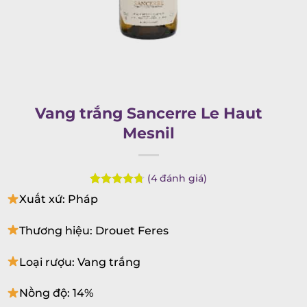
Vang trắng Sancerre Le Haut
Mesnil
(
4
đánh giá)
Rated
4
4.75
Xuất xứ: Pháp
out of 5
based on
customer
Thương hiệu: Drouet Feres
ratings
Loại rượu: Vang trắng
Nồng độ: 14%