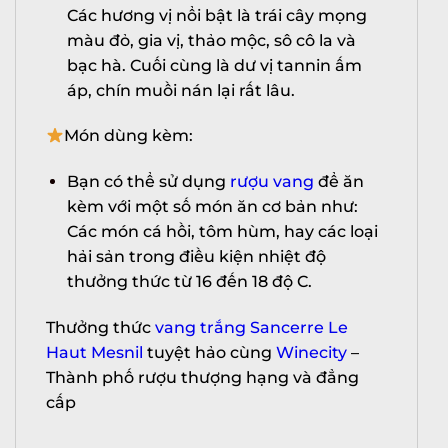
Các hương vị nổi bật là trái cây mọng
màu đỏ, gia vị, thảo mộc, sô cô la và
bạc hà. Cuối cùng là dư vị tannin ấm
áp, chín muồi nán lại rất lâu.
Món dùng kèm:
Bạn có thể sử dụng
rượu vang
để ăn
kèm với một số món ăn cơ bản như:
Các món cá hồi, tôm hùm, hay các loại
hải sản trong điều kiện nhiệt độ
thưởng thức từ 16 đến 18 độ C.
Thưởng thức
vang trắng Sancerre Le
X
Haut Mesnil
tuyệt hảo cùng
Winecity
–
Thành phố rượu thượng hạng và đẳng
cấp