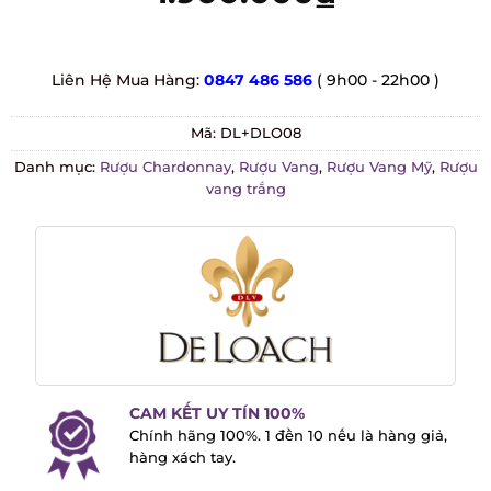
Liên Hệ Mua Hàng:
0847 486 586
( 9h00 - 22h00 )
Mã:
DL+DLO08
Danh mục:
Rượu Chardonnay
,
Rượu Vang
,
Rượu Vang Mỹ
,
Rượu vang trắng
CAM KẾT UY TÍN 100%
Chính hãng 100%. 1 đền 10 nếu là hàng
giả, hàng xách tay.