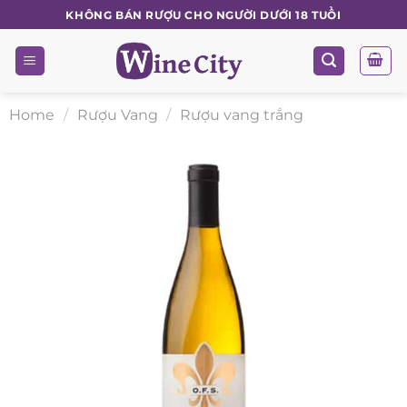
Skip
KHÔNG BÁN RƯỢU CHO NGƯỜI DƯỚI 18 TUỔI
to
content
Home
/
Rượu Vang
/
Rượu vang trắng