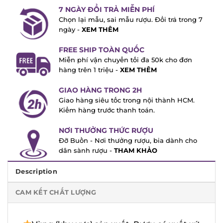
7 NGÀY ĐỔI TRẢ MIỄN PHÍ
Chọn lại mẫu, sai mẫu rượu. Đổi trả trong
7 ngày -
XEM THÊM
FREE SHIP TOÀN QUỐC
Miễn phí vận chuyển tối đa 50k cho đơn
hàng trên 1 triệu -
XEM THÊM
GIAO HÀNG TRONG 2H
Giao hàng siêu tốc trong nội thành HCM.
Kiểm hàng trước thanh toán.
NƠI THƯỞNG THỨC RƯỢU
Đỡ Buồn - Nơi thưởng rượu, bia dành cho
dân sành rượu -
THAM KHẢO
Description
CAM KẾT CHẤT LƯỢNG
Vùng (khu vực) sản xuất: Rượu có xuất