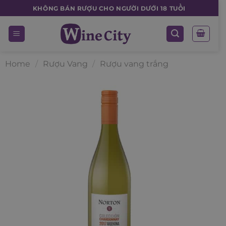
Skip
KHÔNG BÁN RƯỢU CHO NGƯỜI DƯỚI 18 TUỔI
to
content
Home
/
Rượu Vang
/
Rượu vang trắng