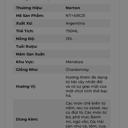
Thương Hiệu:
Norton
Mã Sản Phẩm:
NT+ARG31
Xuất Xứ:
Argentina
Thể Tích:
750ML
Nồng Độ:
13%
Tuổi Rượu:
Năm Sản Xuất:
Khu Vực:
Mendoza
Giống Nho:
Chardonnay
Hương thơm đa dạng
từ trái cây nhiệt đới
Hương Vị:
và có sự góp mặt của
một chút tinh thể bạc
hà.
Các món chế biến từ
nấm, rau củ salad, rau
củ đút lò; Các món từ
bơ, phô mai; Bánh
Dùng Kèm:
mì, ngũ cốc; Gà; Hải
sản như cá, tôm, cua,