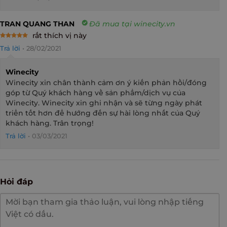
TRAN QUANG THAN
Đã mua tại winecity.vn
rất thích vị này
Rated
5
Trả lời
•
28/02/2021
out of 5
Winecity
Winecity xin chân thành cảm ơn ý kiến phản hồi/đóng
góp từ Quý khách hàng về sản phẩm/dịch vụ của
Winecity. Winecity xin ghi nhận và sẽ từng ngày phát
triển tốt hơn để hướng đến sự hài lòng nhất của Quý
khách hàng. Trân trọng!
Trả lời
•
03/03/2021
Hỏi đáp