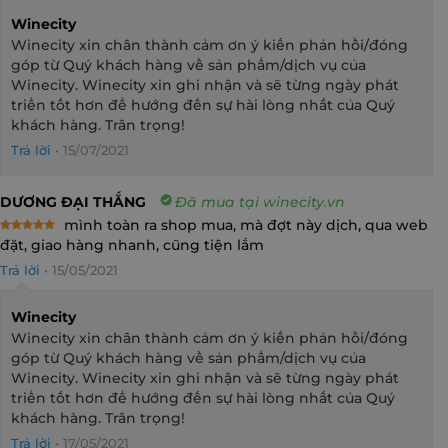
Winecity
Winecity xin chân thành cảm ơn ý kiến phản hồi/đóng
góp từ Quý khách hàng về sản phẩm/dịch vụ của
Winecity. Winecity xin ghi nhận và sẽ từng ngày phát
triển tốt hơn để hướng đến sự hài lòng nhất của Quý
khách hàng. Trân trọng!
Trả lời
•
15/07/2021
DƯƠNG ĐẠI THẮNG
Đã mua tại winecity.vn
mình toàn ra shop mua, mà đợt này dịch, qua web
Rated
5
đặt, giao hàng nhanh, cũng tiện lắm
out of 5
Trả lời
•
15/05/2021
Winecity
Winecity xin chân thành cảm ơn ý kiến phản hồi/đóng
góp từ Quý khách hàng về sản phẩm/dịch vụ của
Winecity. Winecity xin ghi nhận và sẽ từng ngày phát
triển tốt hơn để hướng đến sự hài lòng nhất của Quý
khách hàng. Trân trọng!
Trả lời
•
17/05/2021