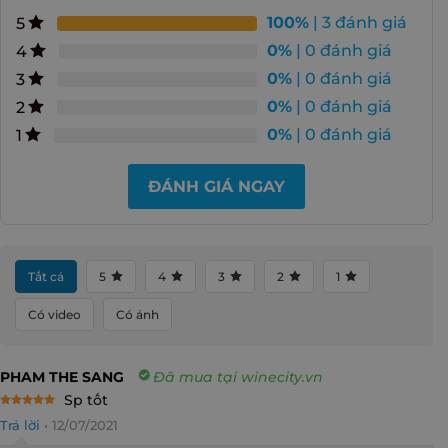
100%
| 3 đánh giá
5
0%
| 0 đánh giá
4
0%
| 0 đánh giá
3
0%
| 0 đánh giá
2
0%
| 0 đánh giá
1
ĐÁNH GIÁ NGAY
Tất cả
5
4
3
2
1
Có video
Có ảnh
PHAM THE SANG
Đã mua tại winecity.vn
Sp tốt
Rated
5
Trả lời
•
12/07/2021
out of 5