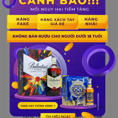
Sẽ thật tuyệt vời khi thực khách
thưởng thức Vang trắng Norton
Coleccion Chardonnay cùng các
món ăn trong không gian đặc biệt,
đậm chất
“Sài Gòn xưa”
tại
Tiệm Đỡ
Buồn.
Tại Tiệm, thực khách sẽ được trải
nghiệm phong cách phục vụ rượu
chuyên nghiệp với các món ăn được
chế biến từ
đầu bếp chuyên nghiệp
.
Vào ngày cuối tuần đẹp trời hay một
ngày họp mặt cùng bạn bè, gia đình
thì Tiệm Đỡ Buồn chắc chắn là nơi
mà Quý khách nên ghé để tận
hưởng trọn vẹn hương vị cuộc sống
cũng như hương vị tuyệt hảo của