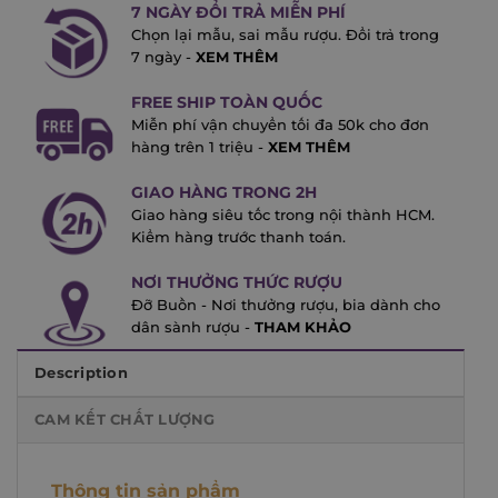
7 NGÀY ĐỔI TRẢ MIỄN PHÍ
Chọn lại mẫu, sai mẫu rượu. Đổi trả trong
7 ngày -
XEM THÊM
FREE SHIP TOÀN QUỐC
Miễn phí vận chuyển tối đa 50k cho đơn
hàng trên 1 triệu -
XEM THÊM
GIAO HÀNG TRONG 2H
Giao hàng siêu tốc trong nội thành HCM.
Kiểm hàng trước thanh toán.
NƠI THƯỞNG THỨC RƯỢU
Đỡ Buồn - Nơi thưởng rượu, bia dành cho
dân sành rượu -
THAM KHẢO
Description
CAM KẾT CHẤT LƯỢNG
Thông tin sản phẩm