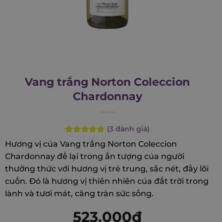
Vang trắng Norton Coleccion
Chardonnay
(
3
đánh giá)
Rated
3
5.00
Hương vị của Vang trắng Norton Coleccion
out of 5
Chardonnay để lại trong ấn tượng của người
based on
customer
thưởng thức với hương vị trẻ trung, sắc nét, đầy lôi
ratings
cuốn. Đó là hương vị thiên nhiên của đất trời trong
lành và tươi mát, căng tràn sức sống.
523.000
₫