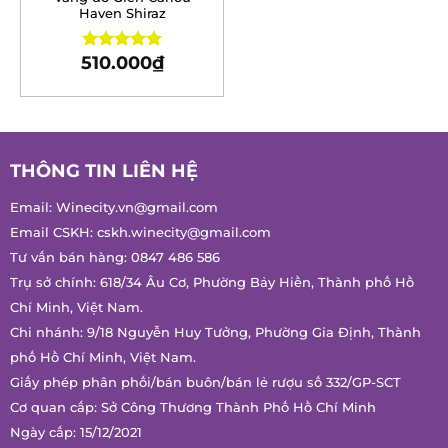
Haven Shiraz
510.000
₫
Rated
5.00
out of 5
THÔNG TIN LIÊN HỆ
Email:
Winecity.vn@gmail.com
Email CSKH:
cskh.winecity@gmail.com
Tư vấn bán hàng:
0847 486 586
Trụ sở chính: 618/34 Âu Cơ, Phường Bảy Hiền, Thành phố Hồ
Chí Minh, Việt Nam.
Chi nhánh: 9/18 Nguyễn Huy Tưởng, Phường Gia Định, Thành
phố Hồ Chí Minh, Việt Nam.
Giấy phép phân phối/bán buôn/bán lẻ rượu số 332/GP-SCT
Cơ quan cấp: Sở Công Thương Thành Phố Hồ Chí Minh
Ngày cấp: 15/12/2021