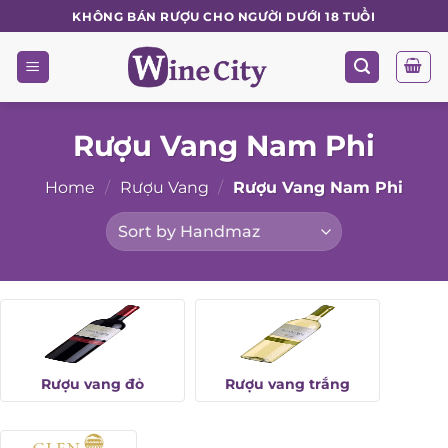
Skip
KHÔNG BÁN RƯỢU CHO NGƯỜI DƯỚI 18 TUỔI
to
content
Rượu Vang Nam Phi
Home
/
Rượu Vang
/
Rượu Vang Nam Phi
Rượu vang đỏ
Rượu vang trắng