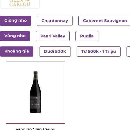
Giống nho
Chardonnay
Cabernet Sauvignon
Vùng nho
Paarl Valley
Puglia
Khoảng giá
Dưới 500K
Từ 500k - 1 Triệu
Vang đỏ Glen Carlou