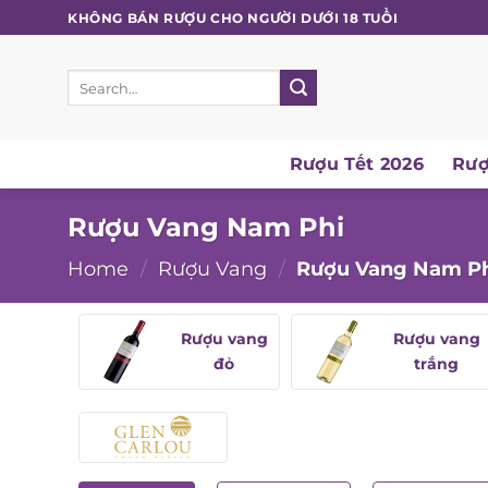
Skip
KHÔNG BÁN RƯỢU CHO NGƯỜI DƯỚI 18 TUỔI
to
content
Search
for:
Rượu Tết 2026
Rượ
Rượu Vang Nam Phi
Home
/
Rượu Vang
/
Rượu Vang Nam Ph
Rượu vang
Rượu vang
đỏ
trắng