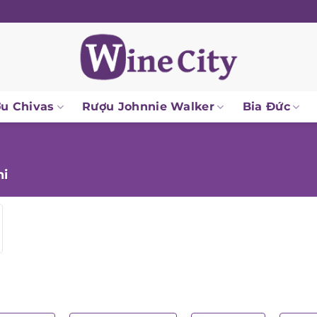
u Chivas
Rượu Johnnie Walker
Bia Đức
i