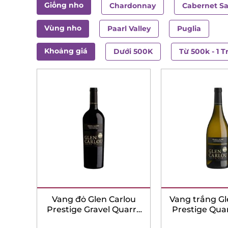
Giống nho
Chardonnay
Cabernet S
Vùng nho
Paarl Valley
Puglia
Khoảng giá
Dưới 500K
Từ 500k - 1 T
Vang đỏ Glen Carlou
Vang trắng Gl
Prestige Gravel Quarry
Prestige Qua
Cabernet Sauvignon
Chardo