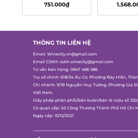
751.000
₫
1.568.0
THÔNG TIN LIÊN HỆ
Email:
Winecity.vn@gmail.com
Email CSKH:
cskh.winecity@gmail.com
Tư vấn bán hàng:
0847 486 586
Trụ sở chính: 618/34 Âu Cơ, Phường Bảy Hiền, Thà
Chi nhánh: 9/18 Nguyễn Huy Tưởng, Phường Gia Đ
Việt Nam.
Giấy phép phân phối/bán buôn/bán lẻ rượu số 332
Cơ quan cấp: Sở Công Thương Thành Phố Hồ Chí 
Ngày cấp: 15/12/2021