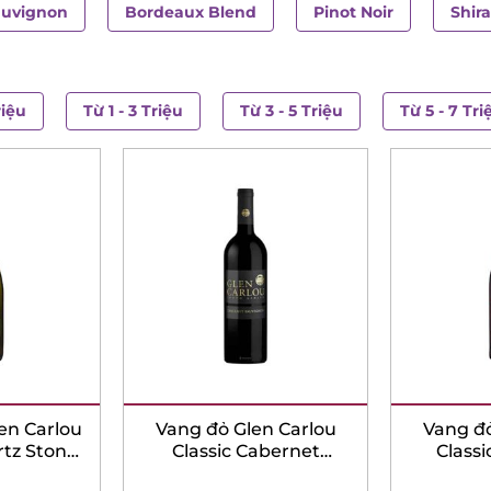
auvignon
Bordeaux Blend
Pinot Noir
Shir
riệu
Từ 1 - 3 Triệu
Từ 3 - 5 Triệu
Từ 5 - 7 Tri
en Carlou
Vang đỏ Glen Carlou
Vang đỏ
rtz Stone
Classic Cabernet
Classi
nnay
Sauvignon