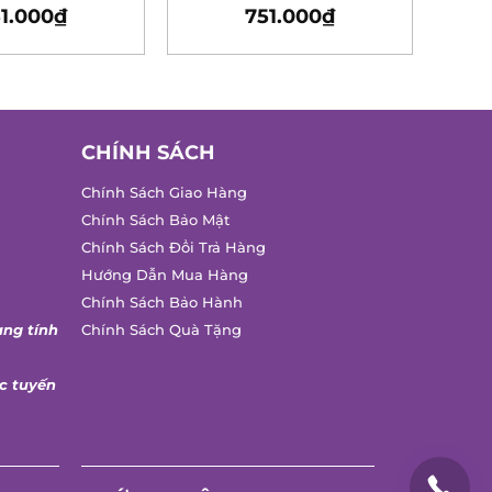
1.000
₫
751.000
₫
Rated
5.00
out of 5
CHÍNH SÁCH
Chính Sách Giao Hàng
Chính Sách Bảo Mật
Chính Sách Đổi Trả Hàng
Hướng Dẫn Mua Hàng
Chính Sách Bảo Hành
ang tính
Chính Sách Quà Tặng
c tuyến