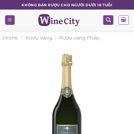
Skip
KHÔNG BÁN RƯỢU CHO NGƯỜI DƯỚI 18 TUỔI
to
content
Home
/
Rượu Vang
/
Rượu vang Pháp