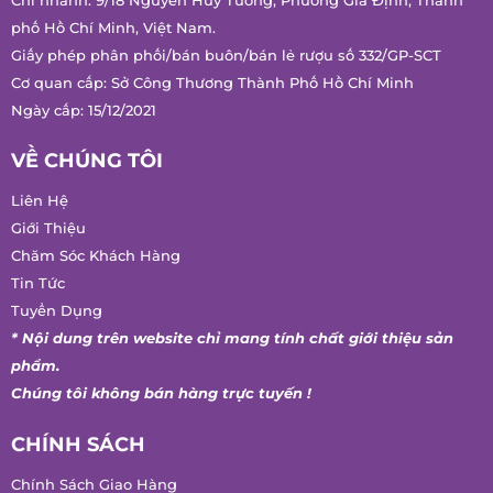
Trụ sở chính: 618/34 Âu Cơ, Phường Bảy Hiền, Thành phố Hồ
Chí Minh, Việt Nam.
Chi nhánh: 9/18 Nguyễn Huy Tưởng, Phường Gia Định, Thành
phố Hồ Chí Minh, Việt Nam.
Giấy phép phân phối/bán buôn/bán lẻ rượu số 332/GP-SCT
Cơ quan cấp: Sở Công Thương Thành Phố Hồ Chí Minh
Ngày cấp: 15/12/2021
VỀ CHÚNG TÔI
Liên Hệ
Giới Thiệu
Chăm Sóc Khách Hàng
Tin Tức
Tuyển Dụng
* Nội dung trên website chỉ mang tính chất giới thiệu sản
phẩm.
Chúng tôi không bán hàng trực tuyến !