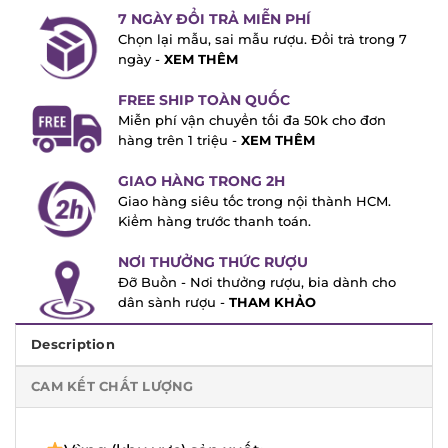
7 NGÀY ĐỔI TRẢ MIỄN PHÍ
Chọn lại mẫu, sai mẫu rượu. Đổi trả trong
7 ngày -
XEM THÊM
FREE SHIP TOÀN QUỐC
Miễn phí vận chuyển tối đa 50k cho đơn
hàng trên 1 triệu -
XEM THÊM
GIAO HÀNG TRONG 2H
Giao hàng siêu tốc trong nội thành HCM.
Kiểm hàng trước thanh toán.
NƠI THƯỞNG THỨC RƯỢU
Đỡ Buồn - Nơi thưởng rượu, bia dành cho
dân sành rượu -
THAM KHẢO
Description
CAM KẾT CHẤT LƯỢNG
Vùng (khu vực) sản xuất: