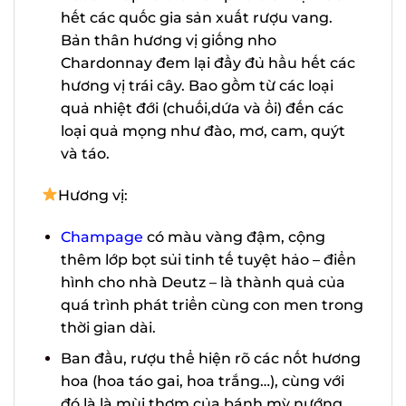
miền đông nước Pháp và trở nên phổ
biến tại hầu hết các quốc gia sản xuất
rượu vang. Bản thân hương vị giống
nho Chardonnay đem lại đầy đủ hầu
hết các hương vị trái cây. Bao gồm từ
X
các loại quả nhiệt đới (chuối,dứa và ổi)
đến các loại quả mọng như đào, mơ,
cam, quýt và táo.
Hương vị:
Champage
có màu vàng đậm, cộng
thêm lớp bọt sủi tinh tế tuyệt hảo –
điển hình cho nhà Deutz – là thành quả
của quá trình phát triển cùng con men
trong thời gian dài.
Ban đầu, rượu thể hiện rõ các nốt
hương hoa (hoa táo gai, hoa trắng…),