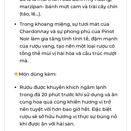
cùng với đó là là mùi thơm của bánh
mỳ nướng, marzipan- bánh mứt cam
và trái cây chín (táo, lê…).
Trong khoang miệng, sự tươi mát của
Chardonnay và sự phong phú của
Pinot Noir làm gia tăng tính tinh tế,
đậm mạnh của rượu vang, tạo nên
một loại rượu có tổng thể mùi vị hài
hòa và cấu trúc mượt mà.
Món dùng kèm:
Rượu được khuyến khích ngâm lạnh
trong đá 20 phút trước khi sử dụng và
ăn cùng hoa quả cũng khiến hương vị
trở nên tuyệt vời hơn bao giờ hết. Đặc
biệt rượu sẽ sở hữu hương vị thực sự
bùng nổ khi được ăn với hải sản.