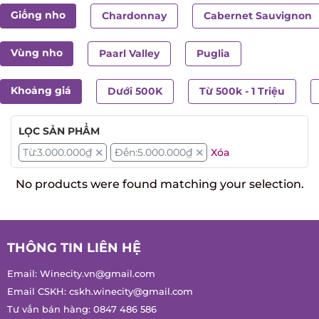
Giống nho
Chardonnay
Cabernet Sauvignon
Vùng nho
Paarl Valley
Puglia
Khoảng giá
Dưới 500K
Từ 500k - 1 Triệu
LỌC SẢN PHẨM
Từ:
3.000.000
₫
Đến:
5.000.000
₫
Xóa
No products were found matching your selection.
THÔNG TIN LIÊN HỆ
Email:
Winecity.vn@gmail.com
Email CSKH:
cskh.winecity@gmail.com
Tư vấn bán hàng:
0847 486 586