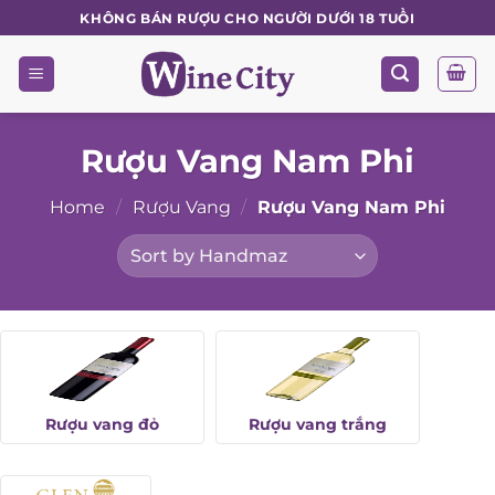
Skip
KHÔNG BÁN RƯỢU CHO NGƯỜI DƯỚI 18 TUỔI
to
content
Rượu Vang Nam Phi
Home
/
Rượu Vang
/
Rượu Vang Nam Phi
Rượu vang đỏ
Rượu vang trắng