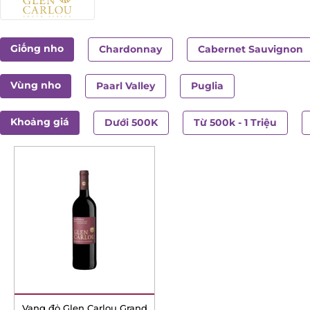
Giống nho
Chardonnay
Cabernet Sauvignon
Vùng nho
Paarl Valley
Puglia
Khoảng giá
Dưới 500K
Từ 500k - 1 Triệu
Vang đỏ Glen Carlou Grand