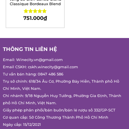
Classique Bordeaux Blend
751.000
₫
Rated
5.00
out of 5
THÔNG TIN LIÊN HỆ
Email:
Winecity.vn@gmail.com
Email CSKH:
cskh.winecity@gmail.com
Tư vấn bán hàng:
0847 486 586
Trụ sở chính: 618/34 Âu Cơ, Phường Bảy Hiền, Thành phố Hồ
Chí Minh, Việt Nam.
Chi nhánh: 9/18 Nguyễn Huy Tưởng, Phường Gia Định, Thành
phố Hồ Chí Minh, Việt Nam.
Giấy phép phân phối/bán buôn/bán lẻ rượu số 332/GP-SCT
Cơ quan cấp: Sở Công Thương Thành Phố Hồ Chí Minh
Ngày cấp: 15/12/2021