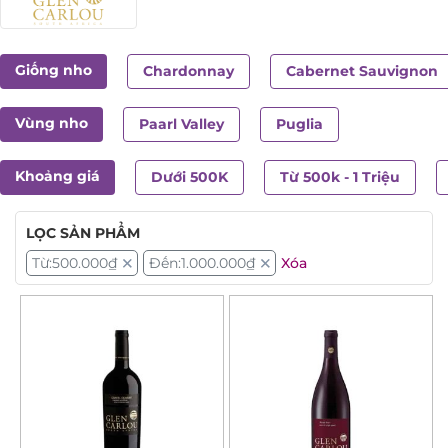
Giống nho
Chardonnay
Cabernet Sauvignon
Vùng nho
Paarl Valley
Puglia
Khoảng giá
Dưới 500K
Từ 500k - 1 Triệu
LỌC SẢN PHẨM
Từ:
500.000
₫
Đến:
1.000.000
₫
Xóa