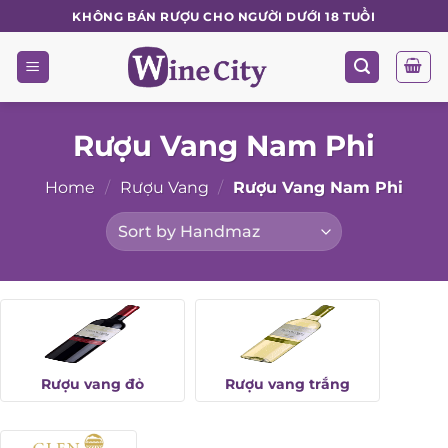
Skip
KHÔNG BÁN RƯỢU CHO NGƯỜI DƯỚI 18 TUỔI
to
content
Rượu Vang Nam Phi
Home
/
Rượu Vang
/
Rượu Vang Nam Phi
Rượu vang đỏ
Rượu vang trắng