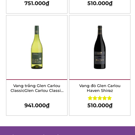
751.000
₫
510.000
₫
Rated
5.00
Rated
5.00
out of 5
out of 5
Vang trắng Glen Carlou
Vang đỏ Glen Carlou
ClassicGlen Carlou Classic
Haven Shiraz
Chardonnay
941.000
₫
510.000
₫
Rated
5.00
out of 5