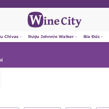
u Chivas
Rượu Johnnie Walker
Bia Đức
i