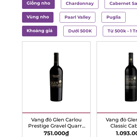
Giống nho
Chardonnay
Cabernet S
Vùng nho
Paarl Valley
Puglia
Khoảng giá
Dưới 500K
Từ 500k - 1 T
Vang đỏ Glen Carlou
Vang đỏ Gle
Prestige Gravel Quarry
Classic Ca
Cabernet Sauvignon
Sauvig
751.000
₫
1.093.0