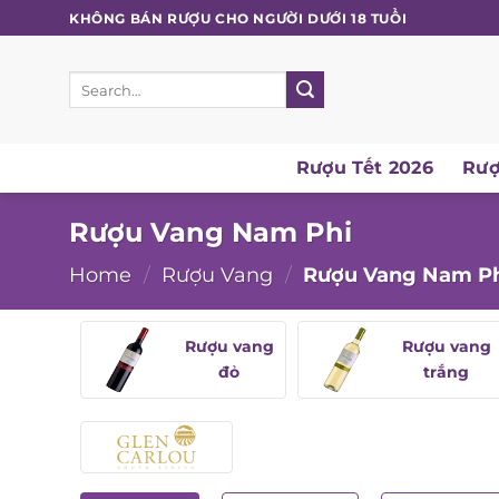
Skip
KHÔNG BÁN RƯỢU CHO NGƯỜI DƯỚI 18 TUỔI
to
content
Search
for:
Rượu Tết 2026
Rượ
Rượu Vang Nam Phi
Home
/
Rượu Vang
/
Rượu Vang Nam Ph
Rượu vang
Rượu vang
đỏ
trắng