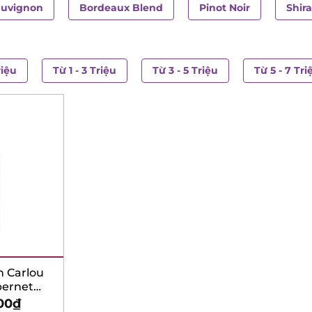
auvignon
Bordeaux Blend
Pinot Noir
Shir
riệu
Từ 1 - 3 Triệu
Từ 3 - 5 Triệu
Từ 5 - 7 Tri
n Carlou
bernet
non
00
₫