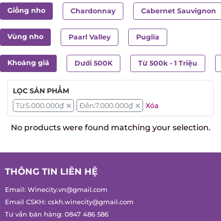
Giống nho
Chardonnay
Cabernet Sauvignon
Vùng nho
Paarl Valley
Puglia
Khoảng giá
Dưới 500K
Từ 500k - 1 Triệu
LỌC SẢN PHẨM
Từ:
5.000.000
₫
Đến:
7.000.000
₫
Xóa
No products were found matching your selection.
THÔNG TIN LIÊN HỆ
Email:
Winecity.vn@gmail.com
Email CSKH:
cskh.winecity@gmail.com
Tư vấn bán hàng:
0847 486 586