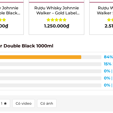
Johnnie
Rượu Whisky Johnnie
Rượu Wh
e Black –
Walker – Gold Label
Walker S
t 2026
Reserve – Hộp quà tết
năm – H
2026
00
₫
1.250.000
₫
2.51
00
Rated
5.00
Rat
out of 5
out 
 Double Black 1000ml
84%
15%
|
0%
| 
0%
| 
0%
| 
1
Có video
Có ảnh