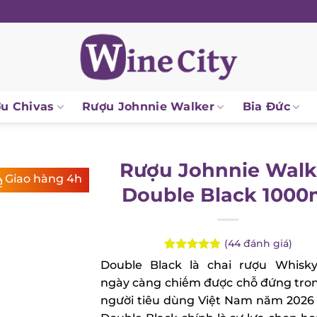
 Chivas
Rượu Johnnie Walker
Bia Đức
Rượu Johnnie Walk
Giao hàng 4h
Double Black 1000
(
44
đánh giá)
Rated
44
4.84
Double Black là chai rượu Whisky
out of 5
ngày càng chiếm được chỗ đứng tron
based on
customer
người tiêu dùng Việt Nam năm 2026 
ratings