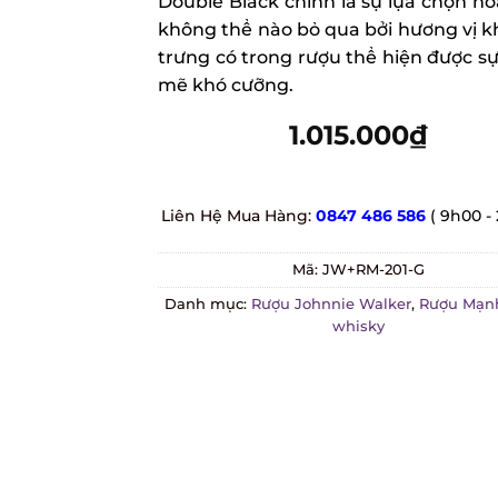
Double Black chính là sự lựa chọn ho
không thể nào bỏ qua bởi hương vị kh
trưng có trong rượu thể hiện được s
mẽ khó cưỡng.
1.015.000
₫
Liên Hệ Mua Hàng:
0847 486 586
( 9h00 - 
Mã:
JW+RM-201-G
Danh mục:
Rượu Johnnie Walker
,
Rượu Mạnh
whisky