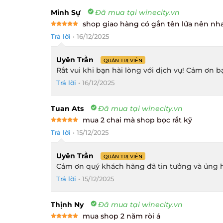
Minh Sự
Đã mua tại winecity.vn
shop giao hàng có gắn tên lửa nên nha
Rated
5
Trả lời
•
16/12/2025
out of 5
Uyên Trần
QUẢN TRỊ VIÊN
Rất vui khi bạn hài lòng với dịch vụ! Cảm ơn bạn
Trả lời
•
16/12/2025
Tuan Ats
Đã mua tại winecity.vn
mua 2 chai mà shop bọc rất kỹ
Rated
5
Trả lời
•
15/12/2025
out of 5
Uyên Trần
QUẢN TRỊ VIÊN
Cảm ơn quý khách hãng đã tin tưởng và ủng hộ
Trả lời
•
15/12/2025
Thịnh Ny
Đã mua tại winecity.vn
mua shop 2 năm ròi á