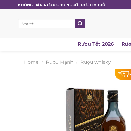
Skip
KHÔNG BÁN RƯỢU CHO NGƯỜI DƯỚI 18 TUỔI
to
content
Search
for:
Rượu Tết 2026
Rượu
Home
/
Rượu Mạnh
/
Rượu whisky