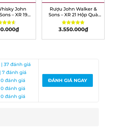
isky John
Rượu John Walker &
ons – XR 19
Sons – XR 21 Hộp Quà
ộp quà tết
Tết 2026
0.000
₫
3.550.000
₫
ed
4.60
Rated
5.00
of 5
out of 5
| 37 đánh giá
 7 đánh giá
0 đánh giá
ĐÁNH GIÁ NGAY
0 đánh giá
0 đánh giá