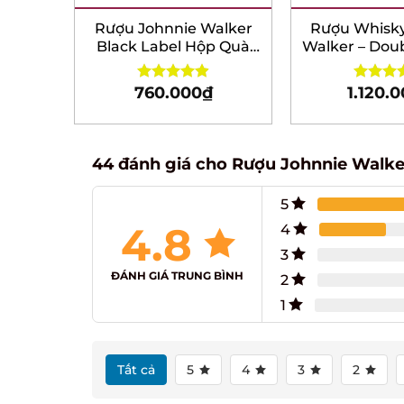
ohn
Rượu Johnnie Walker
Rượu Whisky 
50ml
Black Label Hộp Quà
Walker – Doubl
Tết 2026
Hộp quà tế
760.000
₫
1.120.0
Rated
4.93
Rated
5.
out of 5
out of 5
44 đánh giá cho
Rượu Johnnie Walker
5
4.8
4
3
ĐÁNH GIÁ TRUNG BÌNH
2
1
Tất cả
5
4
3
2