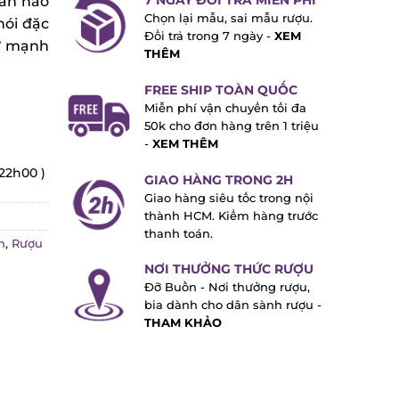
7 NGÀY ĐỔI TRẢ MIỄN PHÍ
àn hảo
Chọn lại mẫu, sai mẫu rượu.
ói đặc
Đổi trả trong 7 ngày -
XEM
ự mạnh
THÊM
FREE SHIP TOÀN QUỐC
Miễn phí vận chuyển tối đa
50k cho đơn hàng trên 1 triệu
-
XEM THÊM
22h00 )
GIAO HÀNG TRONG 2H
Giao hàng siêu tốc trong nội
thành HCM. Kiểm hàng trước
thanh toán.
,
Rượu
NƠI THƯỞNG THỨC RƯỢU
Đỡ Buồn - Nơi thưởng rượu,
bia dành cho dân sành rượu -
THAM KHẢO