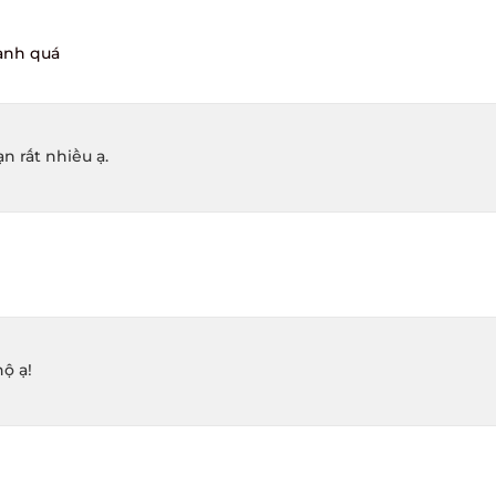
nh quá
 rất nhiều ạ.
 ạ!