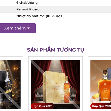
6 chai/thùng
Pernod Ricard
Nhiệt độ mát mẻ (10-25 độ C)
Xem thêm
X
SẢN PHẨM TƯƠNG TỰ
Hộp Quà 2026
Hộp Quà 2026