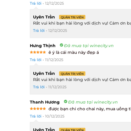
Rated
5
Trả lời
•
12/12/2025
out of 5
Uyên Trần
QUẢN TRỊ VIÊN
Rất vui khi bạn hài lòng với dịch vụ! Cảm ơn bạn
Trả lời
•
12/12/2025
Hưng Thịnh
Đã mua tại winecity.vn
ê ý là cái màu này đẹp á
Rated
5
Trả lời
•
11/12/2025
out of 5
Uyên Trần
QUẢN TRỊ VIÊN
Rất vui khi bạn hài lòng với dịch vụ! Cảm ơn bạn
Trả lời
•
11/12/2025
Thanh Hương
Đã mua tại winecity.vn
được bạn chỉ cho chai này, mua uống t
Rated
5
Trả lời
•
10/12/2025
out of 5
Uyên Trần
QUẢN TRỊ VIÊN