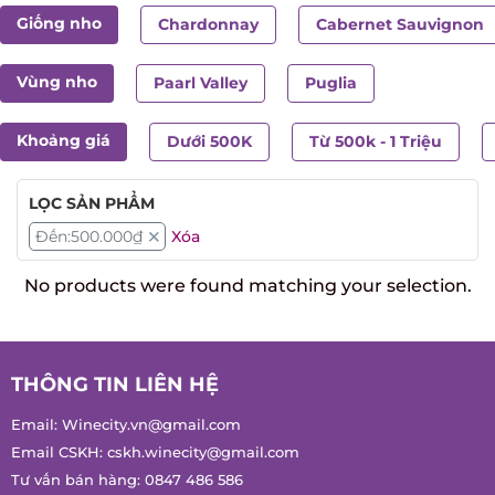
Giống nho
Chardonnay
Cabernet Sauvignon
Vùng nho
Paarl Valley
Puglia
Khoảng giá
Dưới 500K
Từ 500k - 1 Triệu
LỌC SẢN PHẨM
Đến:
500.000
₫
Xóa
No products were found matching your selection.
THÔNG TIN LIÊN HỆ
Email:
Winecity.vn@gmail.com
Email CSKH:
cskh.winecity@gmail.com
Tư vấn bán hàng:
0847 486 586