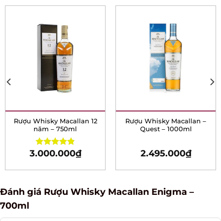
Rượu Whisky Macallan 12
Rượu Whisky Macallan –
năm – 750ml
Quest – 1000ml
3.000.000
₫
2.495.000
₫
Rated
4.82
out of 5
Đánh giá Rượu Whisky Macallan Enigma –
700ml