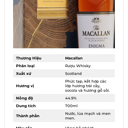
Thương Hiệu
Macallan
Phân loại
Rượu Whisky
Xuất xứ
Scotland
Phức tạp, kết hợp các
Hương vị
lớp hương trái cây,
socola và hương gỗ sồi.
Nồng độ
44.9%
Dung tích
700ml
Nước, lúa mạch và
Thành phần
men men.
Màu sắc
Vàng hổ phách