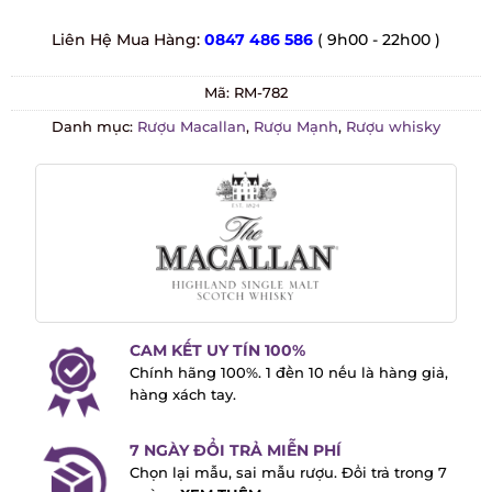
Liên Hệ Mua Hàng:
0847 486 586
( 9h00 - 22h00 )
Mã:
RM-782
Danh mục:
Rượu Macallan
,
Rượu Mạnh
,
Rượu whisky
CAM KẾT UY TÍN 100%
Chính hãng 100%. 1 đền 10 nếu là hàng
giả, hàng xách tay.
7 NGÀY ĐỔI TRẢ MIỄN PHÍ
Chọn lại mẫu, sai mẫu rượu. Đổi trả trong
7 ngày -
XEM THÊM