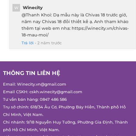
Winecity
W
@Thanh Khoi: Dạ mẫu này là Chivas 18 trước giờ,
năm nay Chivas 18 đổi thiết kế ạ. Anh tham
khảo thêm tại web em nha:
https://winecity.vn/chivas-18-mau-moi/
Trả lời
•
2 năm trước
THÔNG TIN LIÊN HỆ
Email:
Winecity.vn@gmail.com
Email CSKH:
cskh.winecity@gmail.com
Tư vấn bán hàng:
0847 486 586
Trụ sở chính: 618/34 Âu Cơ, Phường Bảy Hiền, Thành phố Hồ
Chí Minh, Việt Nam.
Chi nhánh: 9/18 Nguyễn Huy Tưởng, Phường Gia Định, Thành
phố Hồ Chí Minh, Việt Nam.
Giấy phép phân phối/bán buôn/bán lẻ rượu số 332/GP-SCT