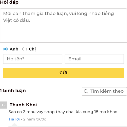
Hỏi đáp
Anh
Chị
GỬI
1 bình luận
Thanh Khoi
TK
Sao co 2 mau vay shop thay chai kia cung 18 ma khac
Trả lời
•
2 năm trước