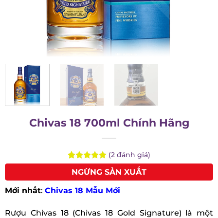
Chivas 18 700ml Chính Hãng
(
2
đánh giá)
Rated
2
5.00
NGỪNG SẢN XUẤT
out of 5
based on
Mới nhất
:
Chivas 18 Mẫu Mới
customer
ratings
Rượu Chivas 18 (Chivas 18 Gold Signature) là một