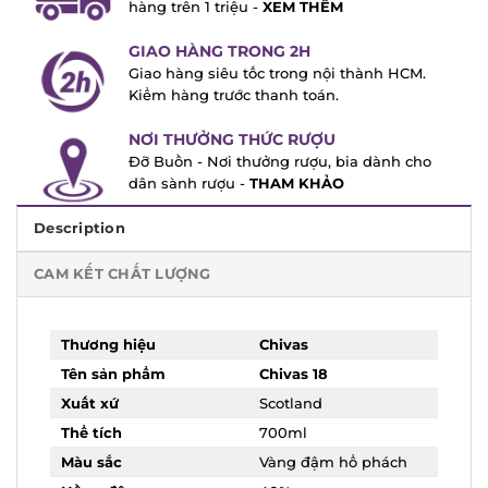
hàng trên 1 triệu -
XEM THÊM
GIAO HÀNG TRONG 2H
Giao hàng siêu tốc trong nội thành HCM.
Kiểm hàng trước thanh toán.
NƠI THƯỞNG THỨC RƯỢU
Đỡ Buồn - Nơi thưởng rượu, bia dành cho
dân sành rượu -
THAM KHẢO
Description
CAM KẾT CHẤT LƯỢNG
Thương hiệu
Chivas
Tên sản phẩm
Chivas 18
Xuất xứ
Scotland
Thể tích
700ml
Màu sắc
Vàng đậm hổ phách
Nồng độ
40%