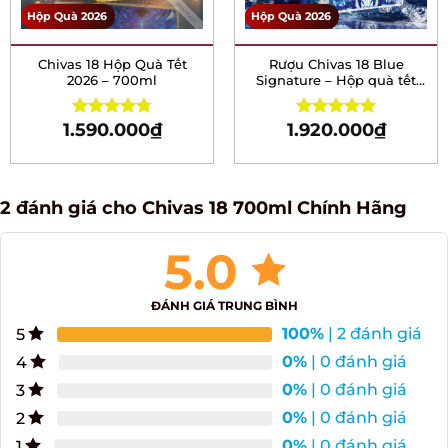
Hộp Quà 2026
Hộp Quà 2026
Chivas 18 Hộp Quà Tết
Rượu Chivas 18 Blue
2026 – 700ml
Signature – Hộp quà tết
2026
1.590.000
₫
1.920.000
₫
Rated
4.81
Rated
4.89
out of 5
out of 5
2 đánh giá cho
Chivas 18 700ml Chính Hãng
5.0
ĐÁNH GIÁ TRUNG BÌNH
100%
| 2 đánh giá
5
0%
| 0 đánh giá
4
0%
| 0 đánh giá
3
0%
| 0 đánh giá
2
0%
| 0 đánh giá
1