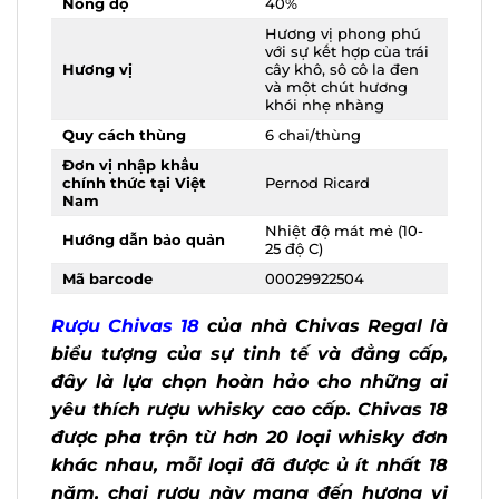
Hương vị phong phú
với sự kết hợp của trái
Hương vị
cây khô, sô cô la đen
và một chút hương
khói nhẹ nhàng
Quy cách thùng
6 chai/thùng
Đơn vị nhập khẩu
chính thức tại Việt
Pernod Ricard
Nam
Nhiệt độ mát mẻ (10-
Hướng dẫn bảo quản
25 độ C)
Mã barcode
00029922504
Rượu Chivas 18
của nhà Chivas Regal là
biểu tượng của sự tinh tế và đẳng cấp,
đây là lựa chọn hoàn hảo cho những ai
yêu thích rượu whisky cao cấp. Chivas
18 được pha trộn từ hơn 20 loại whisky
đơn khác nhau, mỗi loại đã được ủ ít
nhất 18 năm, chai rượu này mang đến