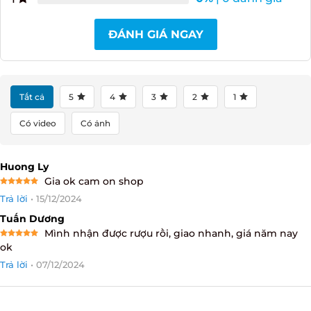
ĐÁNH GIÁ NGAY
Tất cả
5
4
3
2
1
Có video
Có ảnh
Huong Ly
Gia ok cam on shop
Rated
5
Trả lời
•
15/12/2024
out of 5
Tuấn Dương
Mình nhận được rượu rồi, giao nhanh, giá năm nay
Rated
5
ok
out of 5
Trả lời
•
07/12/2024