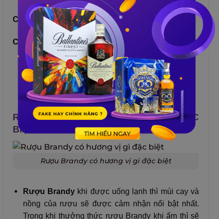
Công đoạn chiết chai, xiết nút.
Công đoạn dán nhãn và hoàn thiện sản phẩm.
RƯỢU BRANDY CÓ HƯƠNG VỊ GÌ ĐẶC
BIỆT?
Rượu Brandy có hương vị gì đặc biệt
Rượu Brandy
khi được uống lạnh thì mùi cay và
nồng của rượu sẽ được cảm nhận nổi bật nhất.
Trong khi thưởng thức rượu Brandy khi ấm thì sẽ