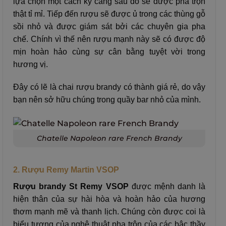
lựa chọn một cách kỹ càng sau đó sẽ được pha trộn
thật tỉ mỉ.
Tiếp đến rượu sẽ được ủ trong các thùng gỗ
sồi nhỏ và được giám sát bởi các chuyên gia pha
chế. Chính vì thế nên rượu mạnh này sẽ có được độ
mịn hoàn hảo cùng sự cân bằng tuyệt vời trong
hương vị.
Đây có lẽ là chai rượu brandy có thành giá rẻ, do vậy
bạn nên sở hữu chúng trong quầy bar nhỏ của mình.
Chatelle Napoleon rare French Brandy
2. Rượu Remy Martin VSOP
Rượu brandy St Remy VSOP
được mệnh danh là
hiện thân của sự hài hòa và hoàn hảo của hương
thơm mạnh mẽ và thanh lịch. Chúng còn được coi là
biểu tượng của nghệ thuật pha trộn của các bậc thầy