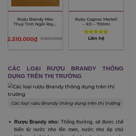
Rượu Brandy Mèo
Rượu Cognac Martell
Thuỷ Tinh Ngồi Royal
– XO – 700ml
Rich XO Gold 23K –
800ml – Bản tết 2023
2.510.000
₫
3.263.000
₫
Liên hệ
Rated
4.85
out of 5
CÁC LOẠI RƯỢU BRANDY THÔNG
DỤNG TRÊN THỊ TRƯỜNG
Các loại rượu Brandy thông dụng trên thị trường
Rượu Brandy nho:
Thông thường, sẽ được chế
biến từ nước nho lên men, nước nho ép chứ