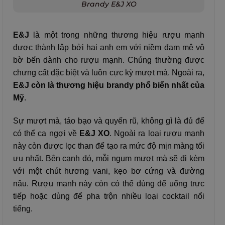
Brandy E&J XO
E&J
là một trong những thương hiệu rượu mạnh
được thành lập bởi hai anh em với niềm đam mê vô
bờ bến dành cho rượu mạnh. Chúng thường được
chưng cất đặc biệt và luôn cực kỳ mượt mà. Ngoài ra,
E&J còn là thương hiệu brandy phổ biến nhất của
Mỹ
.
Sự mượt mà, táo bạo và quyến rũ, không gì là đủ để
có thể ca ngợi về
E&J XO
. Ngoài ra loại rượu mạnh
này còn được lọc than để tạo ra mức độ mịn màng tối
ưu nhất. Bên cạnh đó, mỗi ngụm mượt mà sẽ đi kèm
với một chút hương vani, kẹo bơ cứng và đường
nâu.
Rượu mạnh này còn có thể dùng để uống trực
tiếp hoặc dùng để pha trộn nhiều loại cocktail nổi
tiếng.