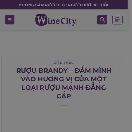
Skip
KHÔNG BÁN RƯỢU CHO NGƯỜI DƯỚI 18 TUỔI
to
content
KIẾN THỨC
RƯỢU BRANDY – ĐẮM MÌNH
VÀO HƯƠNG VỊ CỦA MỘT
LOẠI RƯỢU MẠNH ĐẲNG
CẤP