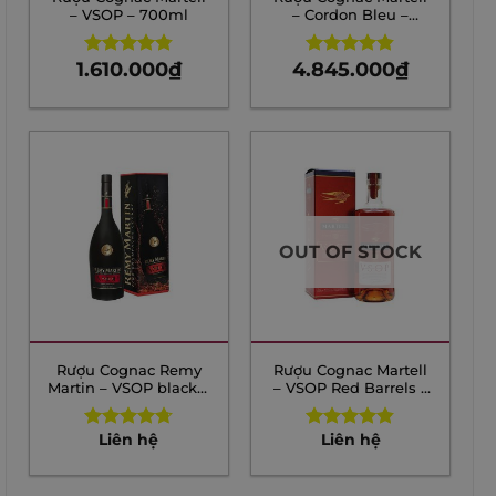
– VSOP – 700ml
– Cordon Bleu –
700ml
1.610.000
₫
4.845.000
₫
Rated
4.75
Rated
4.83
out of 5
out of 5
OUT OF STOCK
Rượu Cognac Remy
Rượu Cognac Martell
Martin – VSOP black –
– VSOP Red Barrels –
700ml
700ml
Liên hệ
Liên hệ
Rated
4.71
Rated
4.80
out of 5
out of 5