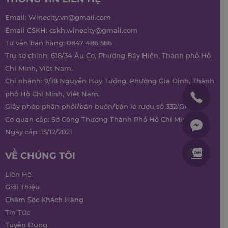
Email:
Winecity.vn@gmail.com
Email CSKH:
cskh.winecity@gmail.com
Tư vấn bán hàng:
0847 486 586
Trụ sở chính: 618/34 Âu Cơ, Phường Bảy Hiền, Thành phố Hồ
Chí Minh, Việt Nam.
Chi nhánh: 9/18 Nguyễn Huy Tưởng, Phường Gia Định, Thành
phố Hồ Chí Minh, Việt Nam.
Giấy phép phân phối/bán buôn/bán lẻ rượu số 332/GP-SCT
Cơ quan cấp: Sở Công Thương Thành Phố Hồ Chí Minh
Ngày cấp: 15/12/2021
VỀ CHÚNG TÔI
Liên Hệ
Giới Thiệu
Chăm Sóc Khách Hàng
Tin Tức
Tuyển Dụng