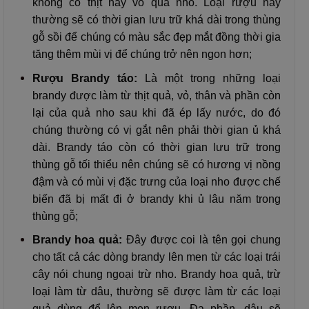
không có thịt hay vỏ quả nho. Loại rượu này
thường sẽ có thời gian lưu trữ khá dài trong thùng
gỗ sồi để chúng có màu sắc đẹp mắt đồng thời gia
tăng thêm mùi vị để chúng trở nên ngon hơn;
Rượu Brandy táo:
Là một trong những loại
brandy được làm từ thịt quả, vỏ, thân và phần còn
lại của quả nho sau khi đã ép lấy nước, do đó
chúng thường có vị gắt nên phải thời gian ủ khá
dài. Brandy táo còn có thời gian lưu trữ trong
thùng gỗ tối thiểu nên chúng sẽ có hương vị nồng
đậm và có mùi vị đặc trưng của loại nho được chế
biến đã bị mất đi ở brandy khi ủ lâu năm trong
thùng gỗ;
Brandy hoa quả:
Đây được coi là tên gọi chung
cho tất cả các dòng brandy lên men từ các loại trái
cây nói chung ngoại trừ nho. Brandy hoa quả, trừ
loại làm từ dâu, thường sẽ được làm từ các loại
quả dùng để lên men rượu. Đa phần, dâu sẽ