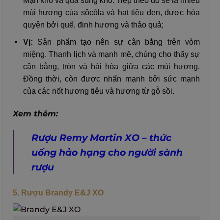
Mận khô và quả sung khô. Tiếp theo đó sẽ là nhiều
mùi hương của sôcôla và hạt tiêu đen, được hòa
quyện bởi quế, đinh hương và thảo quả;
Vị:
Sản phẩm tạo nên sự cân bằng trên vòm
miệng. Thanh lịch và mạnh mẽ, chúng cho thấy sự
cân bằng, tròn và hài hòa giữa các mùi hương.
Đồng thời, còn được nhấn mạnh bởi sức mạnh
của các nốt hương tiêu và hương từ gỗ sồi.
Xem thêm:
Rượu Remy Martin XO – thức
uống hảo hạng cho người sành
rượu
5. Rượu Brandy E&J XO