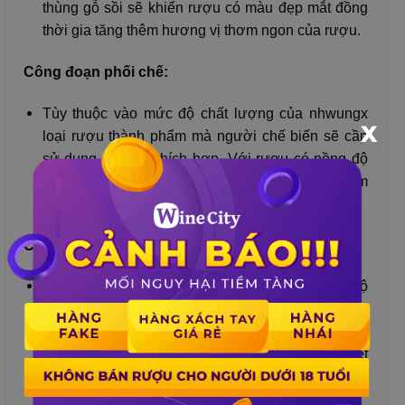
thùng gỗ sồi sẽ khiến rượu có màu đẹp mắt đồng
thời gia tăng thêm hương vị thơm ngon của rượu.
Công đoạn phối chế:
Tùy thuộc vào mức độ chất lượng của nhwungx
X
loại rượu thành phẩm mà người chế biến sẽ cần
sử dụng phụ gia thích hợp. Với rượu có nồng độ
cồn cao đa phần sẽ pha thêm nước cất giúp làm
giảm đi nồng độ rượu.
Công đoạn lọc trong:
Mục đích của công đoạn này là để tách toàn bộ
cặn còn sót lại trong rượu bằng máy lọc. Các
phương pháp thường được sử dụng là: lọc nóng,
lọc gián đoạn, lọc ở nhiệt độ thường, lọc ở nhiệt
độ thấp, lọc với tốc độ không đổi, lọc với áp suất
không đổi.