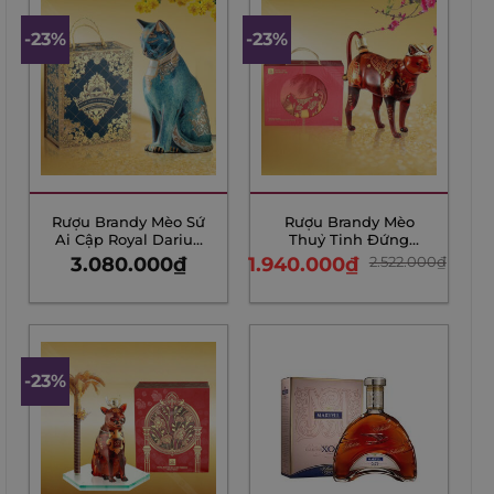
-23%
-23%
Rượu Brandy Mèo Sứ
Rượu Brandy Mèo
Ai Cập Royal Darius
Thuỷ Tinh Đứng
XO Gold 23K – 1500ml
Royal Rich XO Gold
3.080.000
₫
1.940.000
₫
2.522.000
₫
– Bản tết 2023
23K – 750ml – Bản tết
2023
-23%